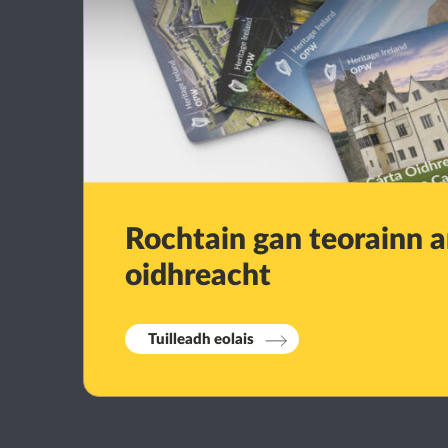
Rochtain gan teorainn ar
oidhreacht
Tuilleadh eolais