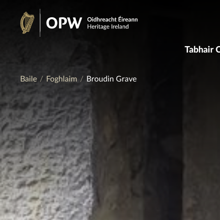
Skip
to
Oidhreacht
content
Tabhair 
Éireann
Baile
Foghlaim
Broudin Grave