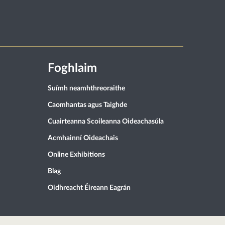
Foghlaim
Suímh neamhthreoraithe
Caomhantas agus Taighde
Cuairteanna Scoileanna Oideachasúla
Acmhainní Oideachais
Online Exhibitions
Blag
Oidhreacht Éireann Eagrán