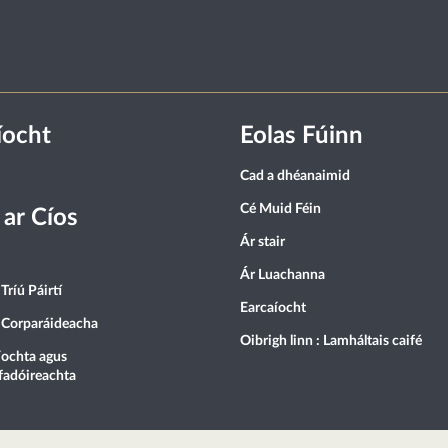
íocht
Eolas Fúinn
Cad a dhéanaimid
Cé Muid Féin
 ar Cíos
Ár stair
Ár Luachanna
Tríú Páirtí
Earcaíocht
 Corparáideacha
Oibrigh linn : Lamháltais caifé
ochta agus
fadóireachta