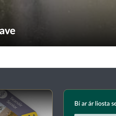
ave
Bí ar ár liosta s