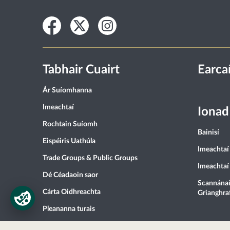
Facebook
Twitter
Instagram
Tabhair Cuairt
Earca
Ár Suíomhanna
Imeachtaí
Ionad
Rochtain Suíomh
Bainisí
Eispéiris Uathúla
Imeachtaí 
Trade Groups & Public Groups
Imeachtaí
Dé Céadaoin saor
Scannánaí
Cárta Oidhreachta
Grianghra
Pleananna turais
Cafés