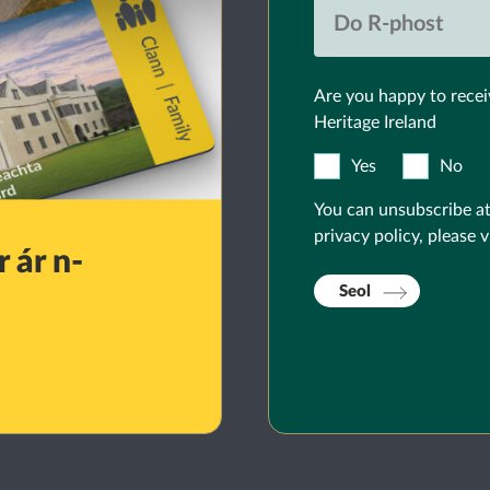
Are you happy to recei
Heritage Ireland
Yes
No
You can unsubscribe at
privacy policy, please v
 ár n-
Seol