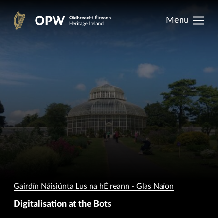
results.
Skip
Menu
to
Oidhreacht
content
Éireann
Gairdín Náisiúnta Lus na hÉireann - Glas Naíon
Digitalisation at the Bots