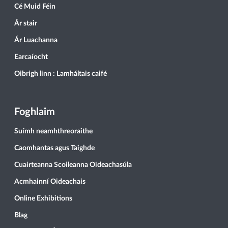
Cé Muid Féin
Ár stair
Ár Luachanna
Earcaíocht
Oibrigh linn : Lamháltais caifé
Foghlaim
Suímh neamhthreoraithe
Caomhantas agus Taighde
Cuairteanna Scoileanna Oideachasúla
Acmhainní Oideachais
Online Exhibitions
Blag