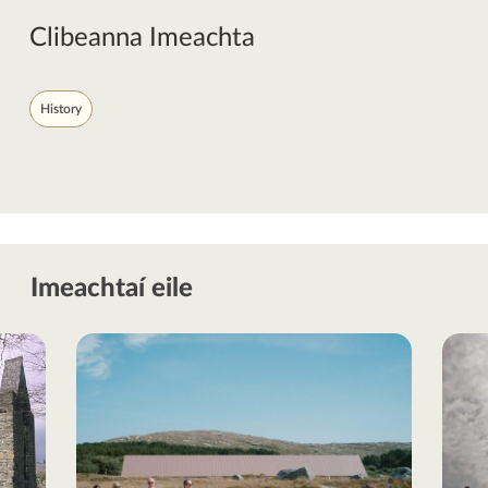
Clibeanna Imeachta
History
Imeachtaí eile