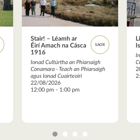
Stair! – Léamh ar
L
Éirí Amach na Cásca
I
R
SAOR
1916
I
Ionad Cultúrtha an Phiarsaigh
C
Conamara - Teach an Phiarsaigh
2
agus Ionad Cuairteoirí
2
22/08/2026
12:00 pm - 1:00 pm
1
2
3
4