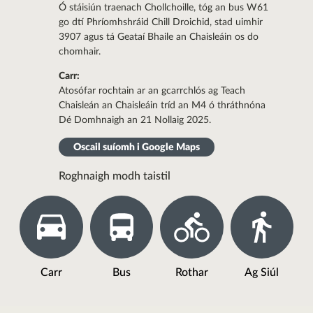
Ó stáisiún traenach Chollchoille, tóg an bus W61
go dtí Phríomhshráid Chill Droichid, stad uimhir
3907 agus tá Geataí Bhaile an Chaisleáin os do
chomhair.
Carr:
Atosófar rochtain ar an gcarrchlós ag Teach
Chaisleán an Chaisleáin tríd an M4 ó thráthnóna
Dé Domhnaigh an 21 Nollaig 2025.
Oscail suíomh i Google Maps
Roghnaigh modh taistil
Carr
Bus
Rothar
Ag Siúl