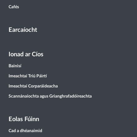
Cafés
Earcaíocht
Ionad ar Cíos
Bainisí
Imeachtaí Tríú Páirtí
Imeachtaí Corparáideacha
Scannánaíochta agus Grianghrafadóireachta
Eolas Fúinn
Cad a dhéanaimid