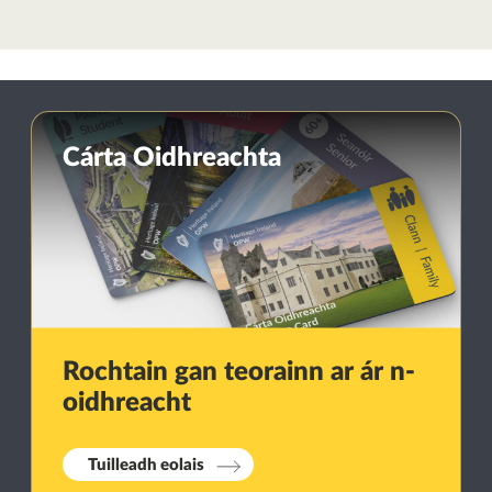
Cárta Oidhreachta
Rochtain gan teorainn ar ár n-
oidhreacht
Tuilleadh eolais