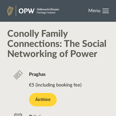
results.
Skip
Menu
to
Oidhreacht
content
Éireann
Conolly Family
Connections: The Social
Networking of Power
Praghas
€5 (including booking fee)
Áirithint