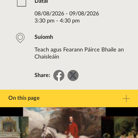
Dátaí
08/08/2026 - 09/08/2026
3:30 pm - 4:30 pm
Suíomh
Teach agus Fearann Páirce Bhaile an
Chaisleáin
Share
Share
Share:
on
on
Facebook
Twitter
On this page
Réamhrá
Teagmháil