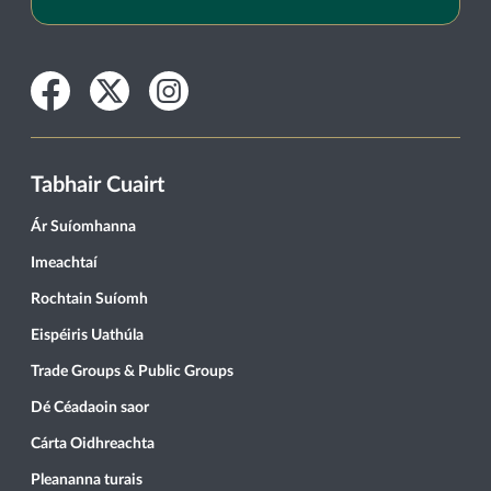
Facebook
Twitter
Instagram
Tabhair Cuairt
Ár Suíomhanna
Imeachtaí
Rochtain Suíomh
Eispéiris Uathúla
Trade Groups & Public Groups
Dé Céadaoin saor
Cárta Oidhreachta
Pleananna turais