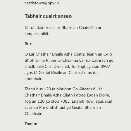
castletown@opw.ie
Tabhair cuairt anseo
Tá rochtain éasca ar Bhaile an Chaisleáin ar
iompar poiblí.
Bus:
Ó Lár Chathair Bhaile Átha Cliath: Téann an C4 ó
Bhóthar na Rinne trí Chéanna Lár na Cathrach go
sráidbhaile Chill Droichid. Tuirlingt ag stad 3907
agus tá Geataí Bhaile an Chaisleáin os do
chomhair.
Téann bus 120 (a oibríonn Go-Ahead) ó Lár
Chathair Bhaile Átha Cliath i dtreo Éadan Doire.
Tóg an 120 go stop 7085, English Row, agus siúil
suas an Phríomhshráid go Geataí Bhaile an
Chaisleáin.
Traein: