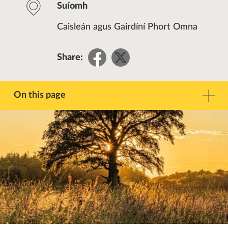
Suíomh
Caisleán agus Gairdíní Phort Omna
Share
Share
Share:
on
on
Facebook
Twitter
On this page
Réamhrá
Teagmháil
Imeachtaí eile