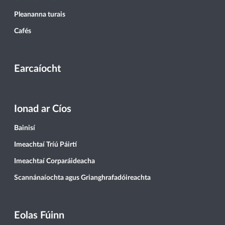
Pleananna turais
Cafés
Earcaíocht
Ionad ar Cíos
Bainisí
Imeachtaí Tríú Páirtí
Imeachtaí Corparáideacha
Scannánaíochta agus Grianghrafadóireachta
Eolas Fúinn