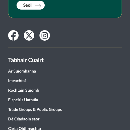
Seol
Facebook
Twitter
Instagram
Tabhair Cuairt
Ár Suíomhanna
Imeachtaí
Rochtain Suíomh
Eispéiris Uathúla
Trade Groups & Public Groups
Dé Céadaoin saor
Cárta Oidhreachta