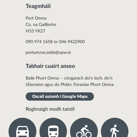
Teagmháil
Port Omna
Co. na Gaillimhe
H53 YK27
090 974 1658 or 046 9422900
portumnacastle@opw.ie
Tabhair cuairt anseo
Baile Phort Omna – cóngarach do’n loch, do’n
tSionainn agus do Pháirc Foraoise Phort Omna.
Oscail suíomh i Google Maps
Roghnaigh modh taistil