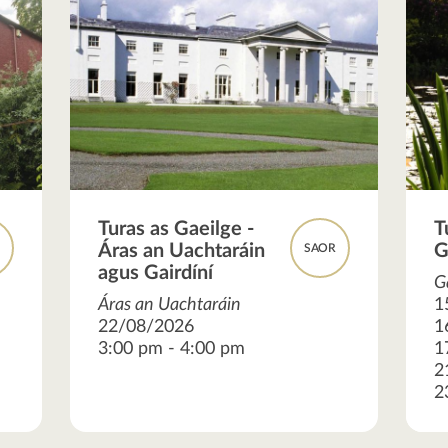
Turas as Gaeilge -
T
Áras an Uachtaráin
G
R
SAOR
agus Gairdíní
G
Áras an Uachtaráin
1
22/08/2026
1
3:00 pm - 4:00 pm
1
2
2