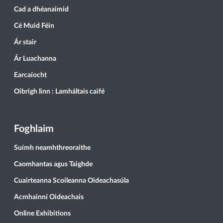
Cad a dhéanaimid
Cé Muid Féin
Ár stair
Ár Luachanna
Earcaíocht
Oibrigh linn : Lamháltais caifé
Foghlaim
Suímh neamhthreoraithe
Caomhantas agus Taighde
Cuairteanna Scoileanna Oideachasúla
Acmhainní Oideachais
Online Exhibitions