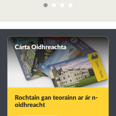
1
2
3
4
Cárta Oidhreachta
Rochtain gan teorainn ar ár n-
oidhreacht