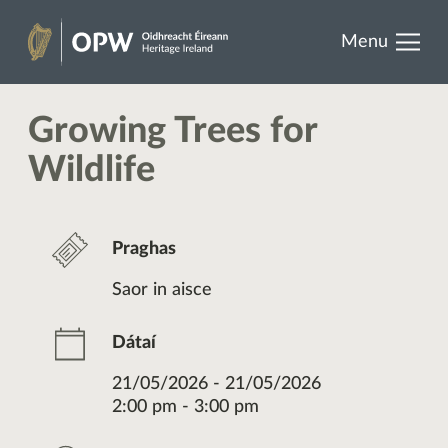
results.
Skip
Menu
to
Oidhreacht
content
Éireann
Growing Trees for
Wildlife
Praghas
Saor in aisce
Dátaí
21/05/2026 - 21/05/2026
2:00 pm - 3:00 pm