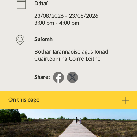
Dátaí
23/08/2026 - 23/08/2026
3:00 pm - 4:00 pm
Suíomh
Bóthar Iarannaoise agus Ionad
Cuairteoirí na Coirre Léithe
Share
Share
Share:
on
on
Facebook
Twitter
On this page
Réamhrá
Teagmháil