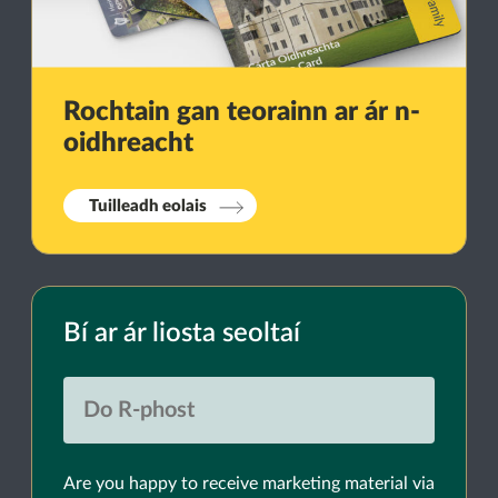
Rochtain gan teorainn ar ár n-
oidhreacht
Tuilleadh eolais
Bí ar ár liosta seoltaí
Are you happy to receive marketing material via