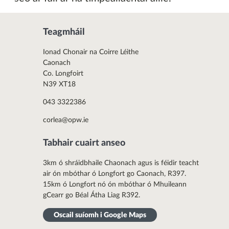
Teagmháil
Ionad Chonair na Coirre Léithe
Caonach
Co. Longfoirt
N39 XT18
043 3322386
corlea@opw.ie
Tabhair cuairt anseo
3km ó shráidbhaile Chaonach agus is féidir teacht
air ón mbóthar ó Longfort go Caonach, R397.
15km ó Longfort nó ón mbóthar ó Mhuileann
gCearr go Béal Átha Liag R392.
Oscail suíomh i Google Maps