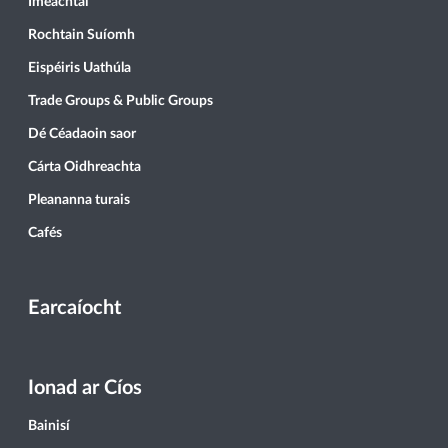
Imeachtaí
Rochtain Suíomh
Eispéiris Uathúla
Trade Groups & Public Groups
Dé Céadaoin saor
Cárta Oidhreachta
Pleananna turais
Cafés
Earcaíocht
Ionad ar Cíos
Bainisí