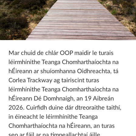
Imeachtaí eile
Mar chuid de chlár OOP maidir le turais
léirmhínithe Teanga Chomharthaíochta na
hÉireann ar shuíomhanna Oidhreachta, tá
Corlea Trackway ag tairiscint turas
léirmhínithe Teanga Chomharthaíochta na
hÉireann Dé Domhnaigh, an 19 Aibreán
2026. Cuirfidh duine dár dtreoraithe taithí,
in éineacht le léirmhínithe Teanga
Chomharthaíochta na hÉireann, an turas
seo ar fáil ar na timpeallachtaí áille.