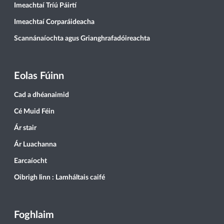
Imeachtaí Tríú Páirtí
Imeachtaí Corparáideacha
Scannánaíochta agus Grianghrafadóireachta
Eolas Fúinn
Cad a dhéanaimid
Cé Muid Féin
Ár stair
Ár Luachanna
Earcaíocht
Oibrigh linn : Lamháltais caifé
Foghlaim