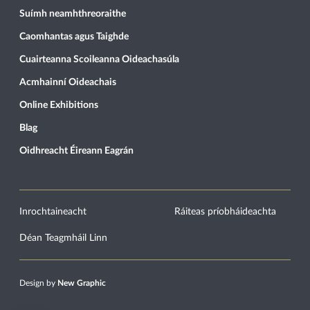
Suímh neamhthreoraithe
Caomhantas agus Taighde
Cuairteanna Scoileanna Oideachasúla
Acmhainní Oideachais
Online Exhibitions
Blag
Oidhreacht Éireann Eagrán
Inrochtaineacht
Ráiteas príobháideachta
Déan Teagmháil Linn
Design by
New Graphic