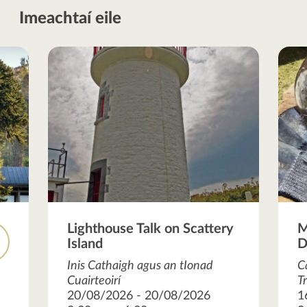
Imeachtaí eile
Lighthouse Talk on Scattery
M
Island
D
R
Inis Cathaigh agus an tIonad
C
Cuairteoirí
T
20/08/2026 - 20/08/2026
1