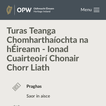
results.
Skip
Menu
to
Oidhreacht
content
Éireann
Turas Teanga
Chomharthaíochta na
hÉireann - Ionad
Cuairteoirí Chonair
Chorr Liath
Praghas
Saor in aisce