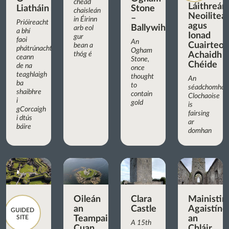
chéad
Láithreán
Liatháin
Stone
chaisleán
Neoilitea
–
in Éirinn
Prióireacht
agus
Ballywiheen
arb eol
a bhí
Ionad
gur
faoi
An
Cuairteoir
bean a
phátrúnacht
Ogham
thóg é
Achaidh
ceann
Stone,
Chéide
de na
once
teaghlaigh
thought
An
ba
to
séadchomhar
shaibhre
contain
Clochaoise
i
gold
is
gCorcaigh
fairsing
i dtús
ar
báire
domhan
Oileán
Clara
Mainistir
an
Castle
Agaistíne
GUIDED
SITE
Teampaill,
an
A 15th
Cuan
Chláir