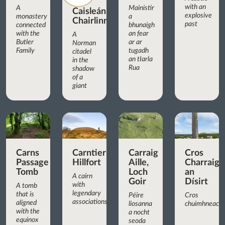
with an
A
Mainistir
Caisleán
explosive
monastery
a
Chairlinn
past
connected
bhunaigh
with the
an fear
A
Butler
ar ar
Norman
Family
tugadh
citadel
an tIarla
in the
Rua
shadow
of a
giant
Carns
Carntierna
Carraig
Cros
Passage
Hillfort
Aille,
Charraig
Tomb
Loch
an
A cairn
Goir
Dísirt
with
A tomb
legendary
that is
Péire
Cros
associations
aligned
liosanna
chuimhneachá
with the
a nocht
equinox
seoda