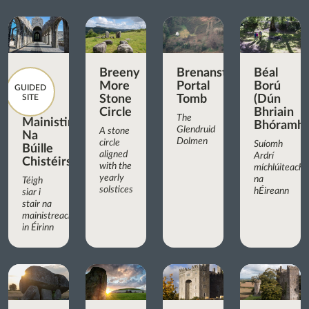
Breeny
Brenanstown
Béal
More
Portal
Ború
GUIDED
SITE
Stone
Tomb
(Dún
Circle
Bhriain
The
Mainistir
Bhóramha
Glendruid
A stone
Na
Dolmen
circle
Suíomh
Búille
aligned
Ardrí
Chistéirseach
with the
míchlúiteach
yearly
na
Téigh
solstices
hÉireann
siar i
stair na
mainistreacha
in Éirinn