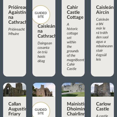
Prióireacht
Cahir
Caisleán
Agaistíneach
Castle
Aircín
GUIDED
na
SITE
Cottage
Caisleán
Cathrach
a bhí
A
Caisleán
mór le
historic
Prióireacht
na
rá tráth
cottage
Mhuire
Cathrach
den saol
set
agus a
within
Daingean
mbaineann
the
cosanta
stair
grounds
ón tríú
éagsúil
of the
haois
leis
magnificent
déag
Cahir
Castle
Callan
Mainistir
Carlow
Augustinian
Dhoiminiceach
Castle
GUIDED
Friary
SITE
Chairlinn
A castle