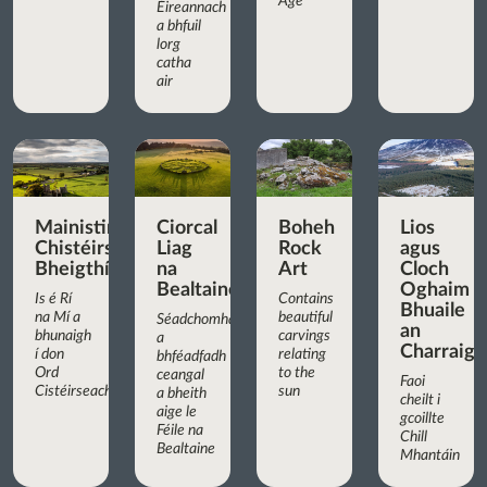
Age
Éireannach
a bhfuil
lorg
catha
air
Mainistir
Ciorcal
Boheh
Lios
Chistéirseach
Liag
Rock
agus
Bheigthí
na
Art
Cloch
Bealtaine
Oghaim
Is é Rí
Contains
Bhuaile
na Mí a
beautiful
Séadchomhartha
an
bhunaigh
carvings
a
Charraigí
í don
relating
bhféadfadh
Ord
to the
ceangal
Faoi
Cistéirseach
sun
a bheith
cheilt i
aige le
gcoillte
Féile na
Chill
Bealtaine
Mhantáin