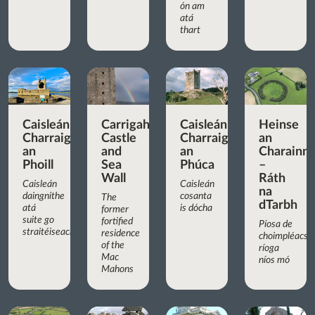
ón am
atá
thart
Caisleán
Carrigaholt
Caisleán
Heinse
Charraig
Castle
Charraig
an
an
and
an
Charainn
Phoill
Sea
Phúca
–
Wall
Ráth
Caisleán
Caisleán
na
daingnithe
cosanta
The
dTarbh
atá
is dócha
former
suite go
fortified
Píosa de
straitéiseach
residence
choimpléacs
of the
ríoga
Mac
níos mó
Mahons