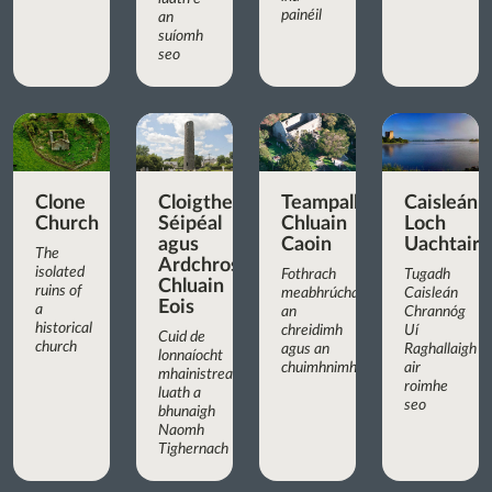
painéil
an
suíomh
seo
Clone
Cloigtheach,
Teampall
Caisleán
Church
Séipéal
Chluain
Loch
agus
Caoin
Uachtair
The
Ardchros
isolated
Fothrach
Tugadh
Chluain
ruins of
meabhrúcháin
Caisleán
Eois
a
an
Chrannóg
historical
chreidimh
Uí
Cuid de
church
agus an
Raghallaigh
lonnaíocht
chuimhnimh
air
mhainistreach
roimhe
luath a
seo
bhunaigh
Naomh
Tighernach