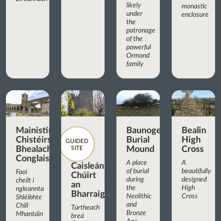
likely
monastic
under
enclosure
the
patronage
of the
powerful
Ormond
family
Mainistir
Baunogenasraid
Bealin
Chistéirseach
Burial
High
GUIDED
Bhealach
SITE
Mound
Cross
Conglais
A place
A
Caisleán
of burial
beautifully
Faoi
Chúirt
during
designed
cheilt i
an
the
High
ngleannta
Bharraigh
Neolithic
Cross
Shléibhte
and
Chill
Túrtheach
Bronze
Mhantáin
breá