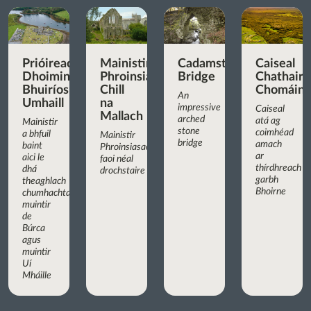
Prióireacht
Mainistir
Cadamstown
Caiseal
Dhoiminiceach
Phroinsiasach
Bridge
Chathair
Bhuiríos
Chill
Chomáin
An
Umhaill
na
impressive
Caiseal
Mallach
arched
atá ag
Mainistir
stone
coimhéad
a bhfuil
Mainistir
bridge
amach
baint
Phroinsiasach
ar
aici le
faoi néal
thírdhreach
dhá
drochstaire
garbh
theaghlach
Bhoirne
chumhachtacha:
muintir
de
Búrca
agus
muintir
Uí
Mháille