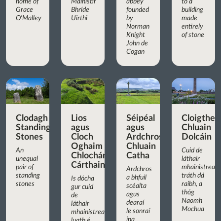
home of
Mainistir
abbey
to a
Grace
Bhríde
founded
building
O'Malley
Uirthi
by
made
Norman
entirely
Knight
of stone
John de
Cogan
Clodagh
Lios
Séipéal
Cloigthea
Standing
agus
agus
Chluain
Stones
Cloch
Ardchros
Dolcáin
Oghaim
Chluain
An
Cuid de
Chlochán
Catha
unequal
láthair
Cárthainn
pair of
mhainistreac
Ardchros
standing
tráth dá
a bhfuil
Is dócha
stones
raibh, a
scéalta
gur cuid
thóg
agus
de
Naomh
dearaí
láthair
Mochua
le sonraí
mhainistreach
ina
luath é