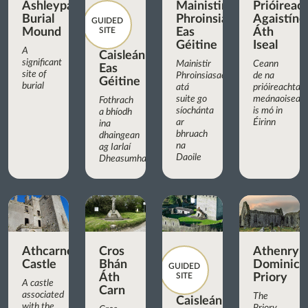
Ashleypark
Mainistir
Prióireac
Burial
Phroinsiasach
Agaistíne
GUIDED
Mound
SITE
Eas
Áth
Géitine
Iseal
A
Caisleán
significant
Mainistir
Ceann
Eas
site of
Phroinsiasach
de na
Géitine
burial
atá
prióireachtaí
suite go
meánaoiseac
Fothrach
síochánta
is mó in
a bhíodh
ar
Éirinn
ina
bhruach
dhaingean
na
ag Iarlaí
Daoile
Dheasumhan
Athcarne
Cros
Athenry
Castle
Bhán
Dominica
GUIDED
Áth
SITE
Priory
A castle
Carn
associated
The
Caisleán
with the