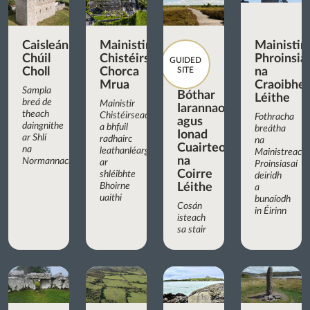
Caisleán
Mainistir
Mainistir
Chúil
Chistéirseach
Phroinsia
GUIDED
Choll
Chorca
SITE
na
Mrua
Craoibhe
Sampla
Bóthar
Léithe
breá de
Mainistir
Iarannaoise
theach
Chistéirseach
Fothracha
agus
daingnithe
a bhfuil
breátha
Ionad
ar Shlí
radhairc
na
Cuairteoirí
na
leathanléargais
Mainistreach
na
Normannach
ar
Proinsiasaí
Coirre
shléibhte
deiridh
Bhoirne
Léithe
a
uaithi
bunaíodh
Cosán
in Éirinn
isteach
sa stair