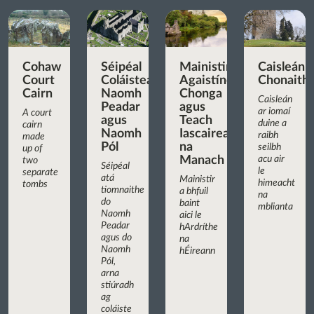
Cohaw
Séipéal
Mainistir
Caisleán
Court
Coláisteach
Agaistíneach
Chonaith
Cairn
Naomh
Chonga
Caisleán
Peadar
agus
ar iomaí
A court
agus
Teach
duine a
cairn
Naomh
Iascaireachta
raibh
made
Pól
na
seilbh
up of
Manach
acu air
two
Séipéal
le
separate
atá
Mainistir
himeacht
tombs
tiomnaithe
a bhfuil
na
do
baint
mblianta
Naomh
aici le
Peadar
hArdríthe
agus do
na
Naomh
hÉireann
Pól,
arna
stiúradh
ag
coláiste