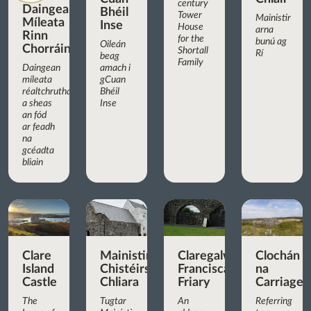
century
Daingean
Bhéil
Tower
Mainistir
Míleata
Inse
House
arna
Rinn
for the
bunú ag
Oileán
Chorráin
Shortall
Rí
beag
Family
Daingean
amach i
míleata
gCuan
réaltchruthach
Bhéil
a sheas
Inse
an fód
ar feadh
na
gcéadta
bliain
Clare
Mainistir
Claregalway
Clochán
Island
Chistéirseach
Franciscan
na
Castle
Chliara
Friary
Carriage
The
Tugtar
An
Referring