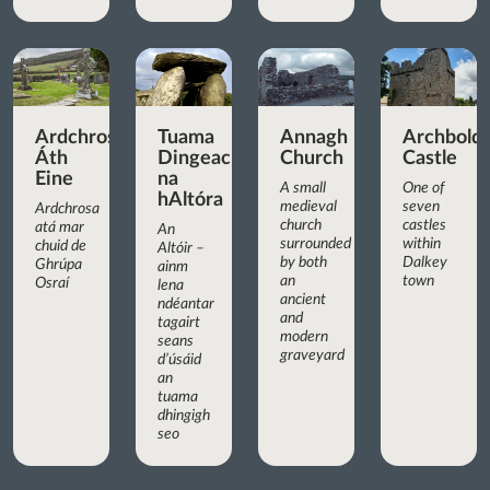
Ardchrosa
Tuama
Annagh
Archbold’
Áth
Dingeach
Church
Castle
Eine
na
A small
One of
hAltóra
medieval
seven
Ardchrosa
church
castles
atá mar
An
surrounded
within
chuid de
Altóir –
by both
Dalkey
Ghrúpa
ainm
an
town
Osraí
lena
ancient
ndéantar
and
tagairt
modern
seans
graveyard
d’úsáid
an
tuama
dhingigh
seo