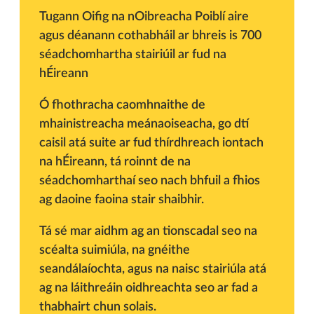
Tugann Oifig na nOibreacha Poiblí aire
agus déanann cothabháil ar bhreis is 700
séadchomhartha stairiúil ar fud na
hÉireann
Ó fhothracha caomhnaithe de
mhainistreacha meánaoiseacha, go dtí
caisil atá suite ar fud thírdhreach iontach
na hÉireann, tá roinnt de na
séadchomharthaí seo nach bhfuil a fhios
ag daoine faoina stair shaibhir.
Tá sé mar aidhm ag an tionscadal seo na
scéalta suimiúla, na gnéithe
seandálaíochta, agus na naisc stairiúla atá
ag na láithreáin oidhreachta seo ar fad a
thabhairt chun solais.