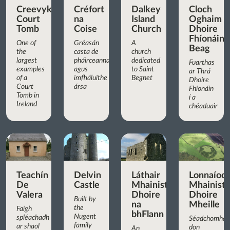
Creevykeel
Créfort
Dalkey
Cloch
Court
na
Island
Oghaim
Tomb
Coise
Church
Dhoire
Fhíonáin
One of
Gréasán
A
Beag
the
casta de
church
largest
pháirceanna
dedicated
Fuarthas
examples
agus
to Saint
ar Thrá
of a
imfháluithe
Begnet
Dhoire
Court
ársa
Fhíonáin
Tomb in
í a
Ireland
chéaduair
Teachín
Delvin
Láthair
Lonnaíoc
De
Castle
Mhainistreach
Mhainist
Valera
Dhoire
Dhoire
Built by
na
Mheille
the
Faigh
bhFlann
Nugent
spléachadh
Séadchomhar
family
ar shaol
don
An