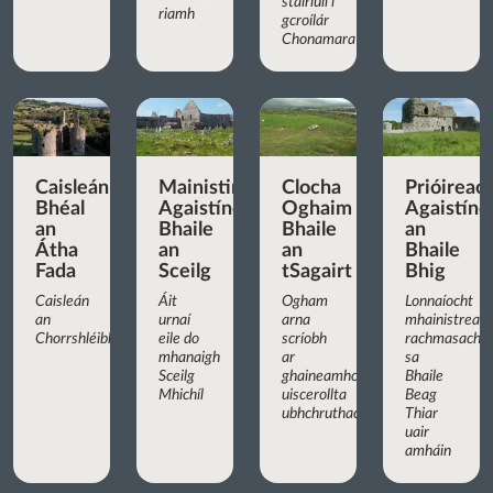
stairiúil i
riamh
gcroílár
Chonamara
Caisleán
Mainistir
Clocha
Prióireac
Bhéal
Agaistíneach
Oghaim
Agaistíne
an
Bhaile
Bhaile
an
Átha
an
an
Bhaile
Fada
Sceilg
tSagairt
Bhig
Caisleán
Áit
Ogham
Lonnaíocht
an
urnaí
arna
mhainistreac
Chorrshléibhe
eile do
scríobh
rachmasach
mhanaigh
ar
sa
Sceilg
ghaineamhchloch
Bhaile
Mhichíl
uiscerollta
Beag
ubhchruthach
Thiar
uair
amháin