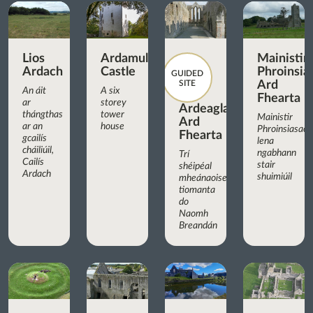
Lios
Ardamullivan
Mainistir
Ardach
Castle
Phroinsia
GUIDED
SITE
Ard
An áit
A six
Fhearta
ar
storey
Ardeaglais
thángthas
tower
Mainistir
Ard
ar an
house
Phroinsiasach
Fhearta
gcailís
lena
cháiliúil,
ngabhann
Trí
Cailís
stair
shéipéal
Ardach
shuimiúil
mheánaoiseacha
tiomanta
do
Naomh
Breandán