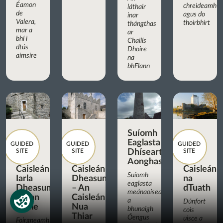
Éamon
chreideamh
láthair
de
agus do
inar
Valera,
thoirbhirt
thángthas
mar a
ar
bhí i
Chailís
dtús
Dhoire
aimsire
na
bhFlann
Suíomh
Eaglasta
GUIDED
GUIDED
GUIDED
SITE
SITE
Dhíseart
SITE
Aonghasa
Caisleán
Caisleán
Caisleán
Suíomh
Iarla
Dheasumhan
na
eaglasta
Dheasumhan,
– An
dTuath
meánaoiseach
Cionn
Caisleán
a
Dúnfort
tSáile
Nua
bhunaigh
cois
Thiar
Óengus
uisce a
Foirgneamh