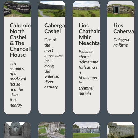
Caherdorgan
Cahergall
Lios
Lios
North
Cashel
Chathair
Cahervagl
Cashel
Mhic
One of
Daingean
& The
Neachtain
the
na Ríthe
Chancellor’s
most
Píosa de
House
impressive
chóras
forts
páirceanna
The
along
forleathan
remains
the
a
of a
Valencia
bhaineann
medieval
River
le
house
estuary
tréimhsí
and the
difriúla
stone
fort
nearby