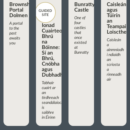
Brownshill
Bunratty
Caisleán
Portal
Castle
agus
GUIDED
Dolmen
SITE
Túirín
One of
an
four
A portal
Ionad
Teampaill
castles
to the
Cuairteoirí
Loiscthe
that
past
Bhrú
once
awaits
Caisleán
na
existed
you
a
Bóinne:
at
ainmníodh
Sí an
Bunratty
i ndiaidh
Bhrú,
an
Cnóbha
scriosta
agus
a
Dubhadh
rinneadh
air
Tabhair
cuairt ar
an
tírdhreach
seandálaíochta
is
saibhre
in Éirinn