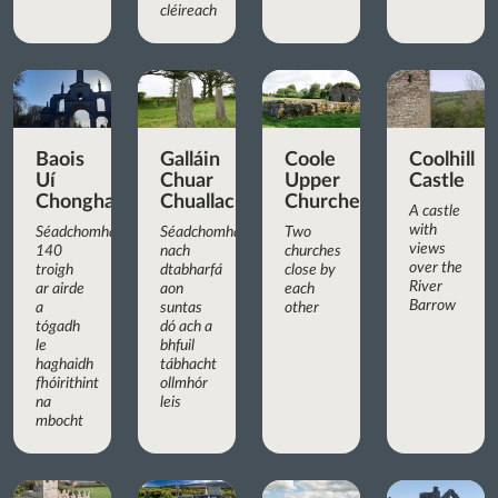
cléireach
Baois
Galláin
Coole
Coolhill
Uí
Chuar
Upper
Castle
Chonghaile
Chuallachta
Churches
A castle
with
Séadchomhartha
Séadchomhartha
Two
views
140
nach
churches
over the
troigh
dtabharfá
close by
River
ar airde
aon
each
Barrow
a
suntas
other
tógadh
dó ach a
le
bhfuil
haghaidh
tábhacht
fhóirithint
ollmhór
na
leis
mbocht