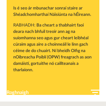
Is é seo ár mbunachar sonraí staire ar
Shéadchomharthaí Náisiúnta na hÉireann.
RABHADH:
Ba cheart a thabhairt faoi
deara nach bhfuil treoir ann ag na
suíomhanna seo agus gur cheart leibhéal
cúraim agus aire a choinneáil le linn gach
céime de do chuairt. Ní bheidh Oifig na
nOibreacha Poiblí (OPW) freagrach as aon
damáistí, gortuithe nó caillteanais a
tharlaíonn.
Roghnaigh