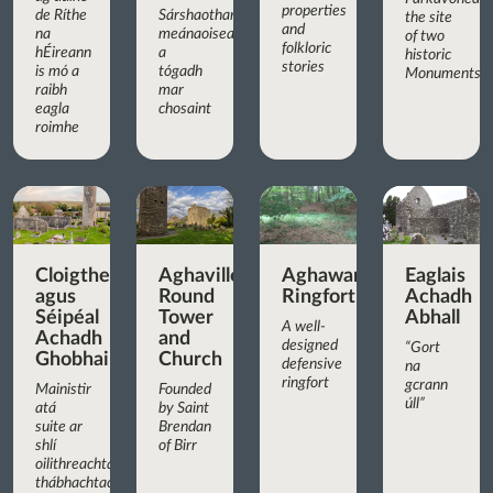
properties
de Ríthe
Sárshaothar
the site
and
na
meánaoiseach,
of two
folkloric
hÉireann
a
historic
stories
is mó a
tógadh
Monuments
raibh
mar
eagla
chosaint
roimhe
Cloigtheach
Aghaviller
Aghaward
Eaglais
agus
Round
Ringfort
Achadh
Séipéal
Tower
Abhall
A well-
Achadh
and
designed
“Gort
Ghobhair
Church
defensive
na
ringfort
gcrann
Mainistir
Founded
úll”
atá
by Saint
suite ar
Brendan
shlí
of Birr
oilithreachta
thábhachtach