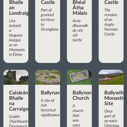
Bhaile
Castle
Bhéal
Castle
an
Átha
Part of
The
Londraigh
Málais
granted
remains
territory
of an
Lios
Arna
to
Anglo-
iontach
dhearadh
Strongbow
Norman
a
de réir
Castle
thugann
stíl
léargas
túrthí
ar an
Meánaois
in Éirinn
Caisleán
Ballynavenooragh
Ballynoran
Ballywih
Bhaile
Church
Monastic
A site of
na
Site
rich
A
Carraige
historical
church
Once
significance
that
part of
Gnáth-
was
an early
Thúrtheach
once
Christian
Éireannach