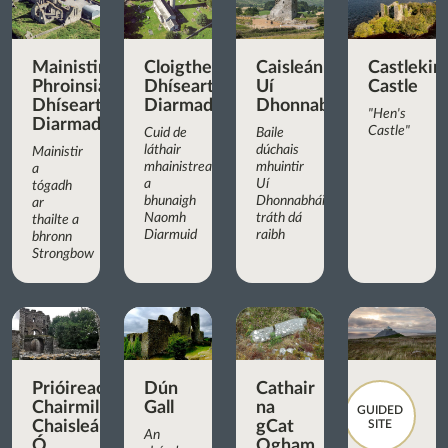
Mainistir
Cloigtheach
Caisleán
Castlekir
Phroinsiasach
Dhíseart
Uí
Castle
Dhíseart
Diarmada
Dhonnabháin
"Hen's
Diarmada
Castle"
Cuid de
Baile
láthair
dúchais
Mainistir
mhainistreach
mhuintir
a
a
Uí
tógadh
bhunaigh
Dhonnabháin
ar
Naomh
tráth dá
thailte a
Diarmuid
raibh
bhronn
Strongbow
Prióireacht
Dún
Cathair
Chairmilíteach
Gall
na
GUIDED
Chaisleán
gCat
SITE
An
Ó
Ogham