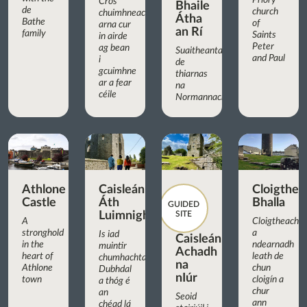
Priory
Cros
Bhaile
de
church
chuimhneacháin
Átha
Bathe
of
arna cur
an Rí
family
Saints
in airde
Peter
ag bean
Suaitheantas
and Paul
i
de
gcuimhne
thiarnas
ar a fear
na
céile
Normannach
Athlone
Caisleán
Cloigthea
Castle
Áth
Bhalla
GUIDED
Luimnigh
SITE
A
Cloigtheach
stronghold
a
Is iad
Caisleán
in the
ndearnadh
muintir
Achadh
heart of
leath de
chumhachtach
na
Athlone
chun
Dubhdal
nIúr
town
cloigín a
a thóg é
chur
an
Seoid
ann
chéad lá