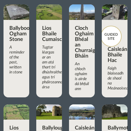
Ballyboodan
Lios
Cloch
Ogham
Bhaile
Oghaim
GUIDED
Stone
Cumaisc
Bhéal
SITE
an
A
Tugtar
Caisleán
Churraigh
reminder
léargas
Bhaile
Bháin
of the
ar an
Hac
past,
am atá
An
written
thart trí
Faigh
chloch
in stone
dhúshraitheanna
blaiseadh
oghaim
agus trí
de shaol
is airde
pháirceanna
na
dá bhfuil
ársa
Meánaoisean
ann
Lios
Ballyloughan
Caisleán
Ballymot