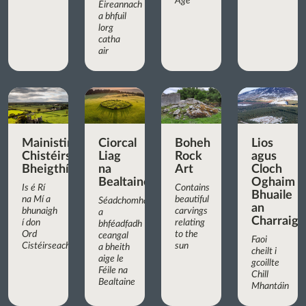
Age
Éireannach
a bhfuil
lorg
catha
air
Mainistir
Ciorcal
Boheh
Lios
Chistéirseach
Liag
Rock
agus
Bheigthí
na
Art
Cloch
Bealtaine
Oghaim
Is é Rí
Contains
Bhuaile
na Mí a
beautiful
Séadchomhartha
an
bhunaigh
carvings
a
Charraigí
í don
relating
bhféadfadh
Ord
to the
ceangal
Faoi
Cistéirseach
sun
a bheith
cheilt i
aige le
gcoillte
Féile na
Chill
Bealtaine
Mhantáin