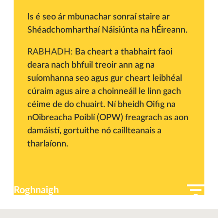
Is é seo ár mbunachar sonraí staire ar
Shéadchomharthaí Náisiúnta na hÉireann.
RABHADH:
Ba cheart a thabhairt faoi
deara nach bhfuil treoir ann ag na
suíomhanna seo agus gur cheart leibhéal
cúraim agus aire a choinneáil le linn gach
céime de do chuairt. Ní bheidh Oifig na
nOibreacha Poiblí (OPW) freagrach as aon
damáistí, gortuithe nó caillteanais a
tharlaíonn.
Roghnaigh