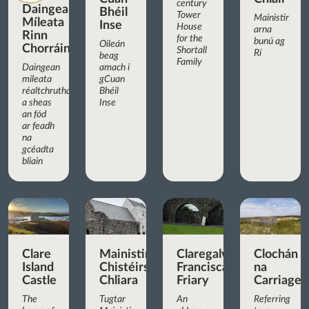
century
Daingean
Bhéil
Tower
Mainistir
Míleata
Inse
House
arna
Rinn
for the
bunú ag
Oileán
Chorráin
Shortall
Rí
beag
Family
Daingean
amach i
míleata
gCuan
réaltchruthach
Bhéil
a sheas
Inse
an fód
ar feadh
na
gcéadta
bliain
Clare
Mainistir
Claregalway
Clochán
Island
Chistéirseach
Franciscan
na
Castle
Chliara
Friary
Carriage
The
Tugtar
An
Referring