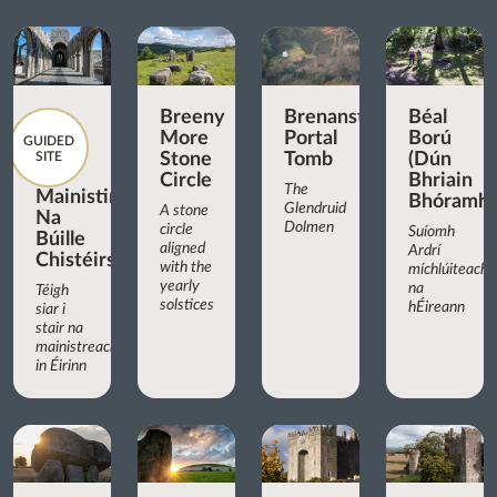
Breeny
Brenanstown
Béal
More
Portal
Ború
GUIDED
SITE
Stone
Tomb
(Dún
Circle
Bhriain
The
Mainistir
Bhóramha
Glendruid
A stone
Na
Dolmen
circle
Suíomh
Búille
aligned
Ardrí
Chistéirseach
with the
míchlúiteach
yearly
na
Téigh
solstices
hÉireann
siar i
stair na
mainistreacha
in Éirinn