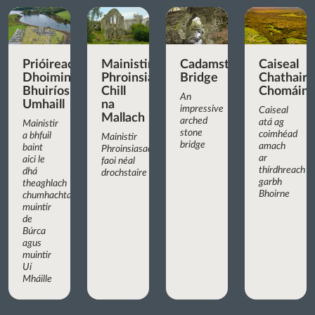
Prióireacht
Mainistir
Cadamstown
Caiseal
Dhoiminiceach
Phroinsiasach
Bridge
Chathair
Bhuiríos
Chill
Chomáin
An
Umhaill
na
impressive
Caiseal
Mallach
arched
atá ag
Mainistir
stone
coimhéad
a bhfuil
Mainistir
bridge
amach
baint
Phroinsiasach
ar
aici le
faoi néal
thírdhreach
dhá
drochstaire
garbh
theaghlach
Bhoirne
chumhachtacha:
muintir
de
Búrca
agus
muintir
Uí
Mháille