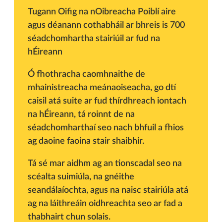
Tugann Oifig na nOibreacha Poiblí aire
agus déanann cothabháil ar bhreis is 700
séadchomhartha stairiúil ar fud na
hÉireann
Ó fhothracha caomhnaithe de
mhainistreacha meánaoiseacha, go dtí
caisil atá suite ar fud thírdhreach iontach
na hÉireann, tá roinnt de na
séadchomharthaí seo nach bhfuil a fhios
ag daoine faoina stair shaibhir.
Tá sé mar aidhm ag an tionscadal seo na
scéalta suimiúla, na gnéithe
seandálaíochta, agus na naisc stairiúla atá
ag na láithreáin oidhreachta seo ar fad a
thabhairt chun solais.