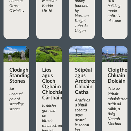
home of
Mainistir
abbey
to a
Grace
Bhríde
founded
building
O'Malley
Uirthi
by
made
Norman
entirely
Knight
of stone
John de
Cogan
Clodagh
Lios
Séipéal
Cloigthea
Standing
agus
agus
Chluain
Stones
Cloch
Ardchros
Dolcáin
Oghaim
Chluain
An
Cuid de
Chlochán
Catha
unequal
láthair
Cárthainn
pair of
mhainistreac
Ardchros
standing
tráth dá
a bhfuil
Is dócha
stones
raibh, a
scéalta
gur cuid
thóg
agus
de
Naomh
dearaí
láthair
Mochua
le sonraí
mhainistreach
ina
luath é