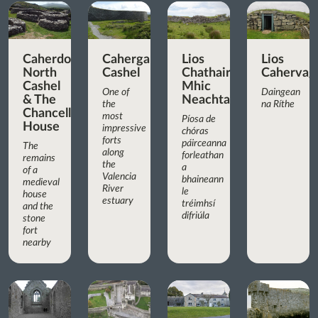
Caherdorgan
Cahergall
Lios
Lios
North
Cashel
Chathair
Cahervagl
Cashel
Mhic
One of
Daingean
& The
Neachtain
the
na Ríthe
Chancellor’s
most
Píosa de
House
impressive
chóras
forts
páirceanna
The
along
forleathan
remains
the
a
of a
Valencia
bhaineann
medieval
River
le
house
estuary
tréimhsí
and the
difriúla
stone
fort
nearby