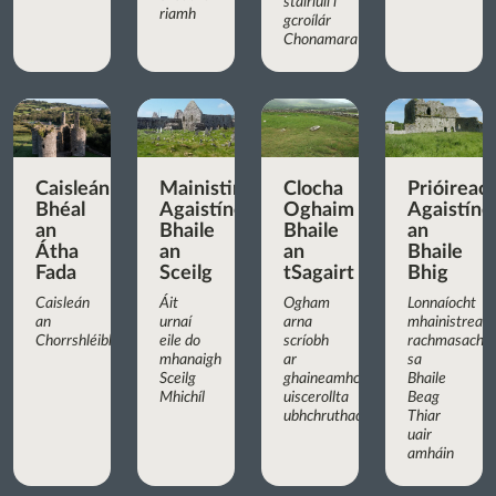
stairiúil i
riamh
gcroílár
Chonamara
Caisleán
Mainistir
Clocha
Prióireac
Bhéal
Agaistíneach
Oghaim
Agaistíne
an
Bhaile
Bhaile
an
Átha
an
an
Bhaile
Fada
Sceilg
tSagairt
Bhig
Caisleán
Áit
Ogham
Lonnaíocht
an
urnaí
arna
mhainistreac
Chorrshléibhe
eile do
scríobh
rachmasach
mhanaigh
ar
sa
Sceilg
ghaineamhchloch
Bhaile
Mhichíl
uiscerollta
Beag
ubhchruthach
Thiar
uair
amháin