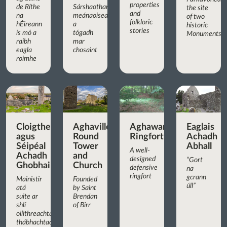
properties
de Ríthe
Sárshaothar
the site
and
na
meánaoiseach,
of two
folkloric
hÉireann
a
historic
stories
is mó a
tógadh
Monuments
raibh
mar
eagla
chosaint
roimhe
Cloigtheach
Aghaviller
Aghaward
Eaglais
agus
Round
Ringfort
Achadh
Séipéal
Tower
Abhall
A well-
Achadh
and
designed
“Gort
Ghobhair
Church
defensive
na
ringfort
gcrann
Mainistir
Founded
úll”
atá
by Saint
suite ar
Brendan
shlí
of Birr
oilithreachta
thábhachtach