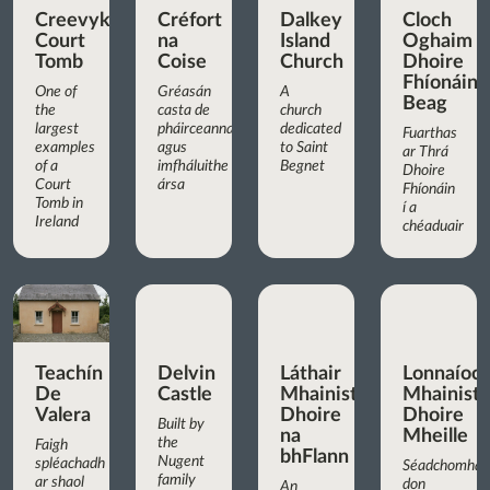
Creevykeel
Créfort
Dalkey
Cloch
Court
na
Island
Oghaim
Tomb
Coise
Church
Dhoire
Fhíonáin
One of
Gréasán
A
Beag
the
casta de
church
largest
pháirceanna
dedicated
Fuarthas
examples
agus
to Saint
ar Thrá
of a
imfháluithe
Begnet
Dhoire
Court
ársa
Fhíonáin
Tomb in
í a
Ireland
chéaduair
Teachín
Delvin
Láthair
Lonnaíoc
De
Castle
Mhainistreach
Mhainist
Valera
Dhoire
Dhoire
Built by
na
Mheille
the
Faigh
bhFlann
Nugent
spléachadh
Séadchomhar
family
ar shaol
don
An