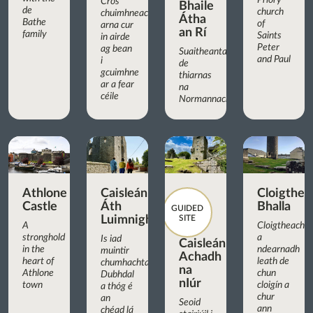
Priory
Cros
Bhaile
de
church
chuimhneacháin
Átha
Bathe
of
arna cur
an Rí
family
Saints
in airde
Peter
ag bean
Suaitheantas
and Paul
i
de
gcuimhne
thiarnas
ar a fear
na
céile
Normannach
Athlone
Caisleán
Cloigthea
Castle
Áth
Bhalla
GUIDED
Luimnigh
SITE
A
Cloigtheach
stronghold
a
Is iad
Caisleán
in the
ndearnadh
muintir
Achadh
heart of
leath de
chumhachtach
na
Athlone
chun
Dubhdal
nIúr
town
cloigín a
a thóg é
chur
an
Seoid
ann
chéad lá