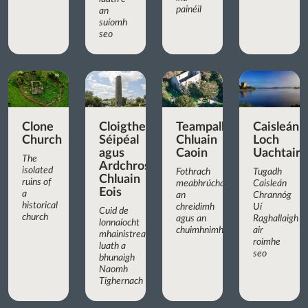
painéil
an
suíomh
seo
Clone
Cloigtheach,
Teampall
Caisleán
Church
Séipéal
Chluain
Loch
agus
Caoin
Uachtair
The
Ardchros
isolated
Fothrach
Tugadh
Chluain
ruins of
meabhrúcháin
Caisleán
Eois
a
an
Chrannóg
historical
chreidimh
Uí
Cuid de
church
agus an
Raghallaigh
lonnaíocht
chuimhnimh
air
mhainistreach
roimhe
luath a
seo
bhunaigh
Naomh
Tighernach