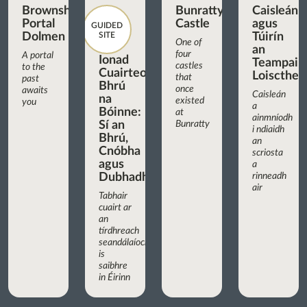
Brownshill
Bunratty
Caisleán
Portal
Castle
agus
GUIDED
Dolmen
SITE
Túirín
One of
an
four
A portal
Ionad
Teampaill
castles
to the
Cuairteoirí
Loiscthe
that
past
Bhrú
once
awaits
Caisleán
na
existed
you
a
Bóinne:
at
ainmníodh
Sí an
Bunratty
i ndiaidh
Bhrú,
an
Cnóbha
scriosta
agus
a
Dubhadh
rinneadh
air
Tabhair
cuairt ar
an
tírdhreach
seandálaíochta
is
saibhre
in Éirinn