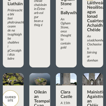
chéad
Láithreán
Liatháin
Stone
chaisleán
Neoilitea
–
in Éirinn
Prióireacht
agus
Ballywiheen
arb eol
a bhí
Ionad
gur
faoi
An
Cuairteoir
bean a
phátrúnacht
Ogham
thóg é
Achaidh
ceann
Stone,
Chéide
de na
once
teaghlaigh
thought
An
ba
to
séadchomhar
shaibhre
contain
Clochaoise
i
gold
is
gCorcaigh
fairsing
i dtús
ar
báire
domhan
Oileán
Clara
Mainistir
an
Castle
Agaistíne
GUIDED
SITE
Teampaill,
an
A 15th
Cuan
Chláir