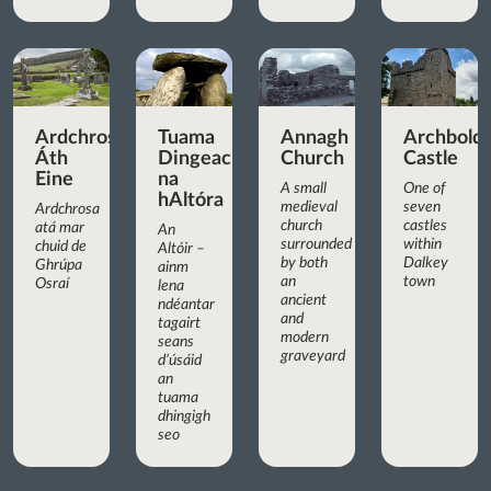
Ardchrosa
Tuama
Annagh
Archbold’
Áth
Dingeach
Church
Castle
Eine
na
A small
One of
hAltóra
medieval
seven
Ardchrosa
church
castles
atá mar
An
surrounded
within
chuid de
Altóir –
by both
Dalkey
Ghrúpa
ainm
an
town
Osraí
lena
ancient
ndéantar
and
tagairt
modern
seans
graveyard
d’úsáid
an
tuama
dhingigh
seo