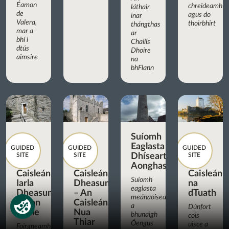
Éamon
chreideamh
láthair
de
agus do
inar
Valera,
thoirbhirt
thángthas
mar a
ar
bhí i
Chailís
dtús
Dhoire
aimsire
na
bhFlann
Suíomh
Eaglasta
GUIDED
GUIDED
GUIDED
SITE
SITE
Dhíseart
SITE
Aonghasa
Caisleán
Caisleán
Caisleán
Suíomh
Iarla
Dheasumhan
na
eaglasta
Dheasumhan,
– An
dTuath
meánaoiseach
Cionn
Caisleán
a
Dúnfort
tSáile
Nua
bhunaigh
cois
Thiar
Óengus
uisce a
Foirgneamh