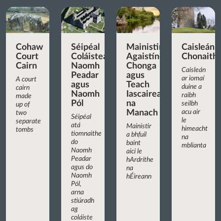
Cohaw
Séipéal
Mainistir
Caisleán
Court
Coláisteach
Agaistíneach
Chonaith
Cairn
Naomh
Chonga
Caisleán
Peadar
agus
ar iomaí
A court
agus
Teach
duine a
cairn
Naomh
Iascaireachta
raibh
made
Pól
na
seilbh
up of
Manach
acu air
two
Séipéal
le
separate
atá
Mainistir
himeacht
tombs
tiomnaithe
a bhfuil
na
do
baint
mblianta
Naomh
aici le
Peadar
hArdríthe
agus do
na
Naomh
hÉireann
Pól,
arna
stiúradh
ag
coláiste