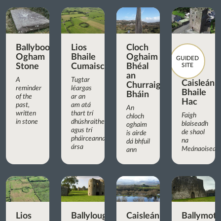
Ballyboodan
Lios
Cloch
Ogham
Bhaile
Oghaim
GUIDED
Stone
Cumaisc
Bhéal
SITE
an
A
Tugtar
Caisleán
Churraigh
reminder
léargas
Bhaile
Bháin
of the
ar an
Hac
past,
am atá
An
written
thart trí
Faigh
chloch
in stone
dhúshraitheanna
blaiseadh
oghaim
agus trí
de shaol
is airde
pháirceanna
na
dá bhfuil
ársa
Meánaoisean
ann
Lios
Ballyloughan
Caisleán
Ballymot