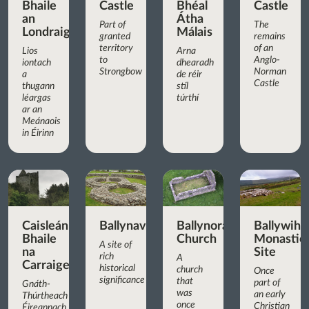
Bhaile
Castle
Bhéal
Castle
an
Átha
Part of
The
Londraigh
Málais
granted
remains
territory
of an
Lios
Arna
to
Anglo-
iontach
dhearadh
Strongbow
Norman
a
de réir
Castle
thugann
stíl
léargas
túrthí
ar an
Meánaois
in Éirinn
Caisleán
Ballynavenooragh
Ballynoran
Ballywih
Bhaile
Church
Monastic
A site of
na
Site
rich
A
Carraige
historical
church
Once
significance
that
part of
Gnáth-
was
an early
Thúrtheach
once
Christian
Éireannach