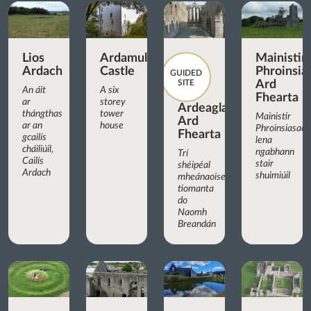
Lios
Ardamullivan
Mainistir
Ardach
Castle
Phroinsia
GUIDED
SITE
Ard
An áit
A six
Fhearta
ar
storey
Ardeaglais
thángthas
tower
Mainistir
Ard
ar an
house
Phroinsiasach
Fhearta
gcailís
lena
cháiliúil,
ngabhann
Trí
Cailís
stair
shéipéal
Ardach
shuimiúil
mheánaoiseacha
tiomanta
do
Naomh
Breandán