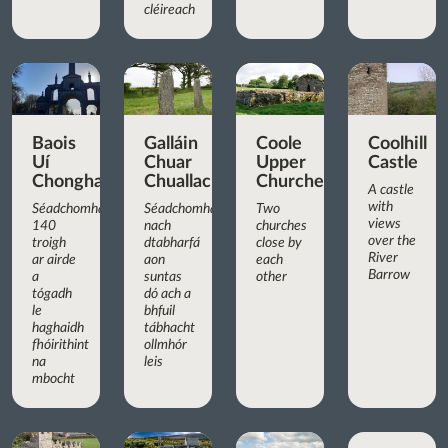
cléireach
Baois
Galláin
Coole
Coolhill
Uí
Chuar
Upper
Castle
Chonghaile
Chuallachta
Churches
A castle
with
Séadchomhartha
Séadchomhartha
Two
views
140
nach
churches
over the
troigh
dtabharfá
close by
River
ar airde
aon
each
Barrow
a
suntas
other
tógadh
dó ach a
le
bhfuil
haghaidh
tábhacht
fhóirithint
ollmhór
na
leis
mbocht