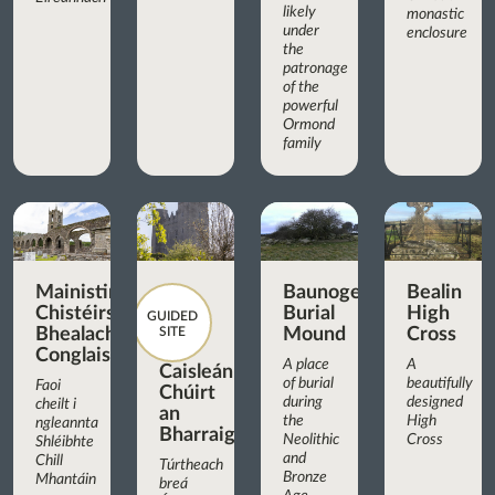
likely
monastic
under
enclosure
the
patronage
of the
powerful
Ormond
family
Mainistir
Baunogenasraid
Bealin
Chistéirseach
Burial
High
GUIDED
Bhealach
SITE
Mound
Cross
Conglais
A place
A
Caisleán
of burial
beautifully
Faoi
Chúirt
during
designed
cheilt i
an
the
High
ngleannta
Bharraigh
Neolithic
Cross
Shléibhte
and
Chill
Túrtheach
Bronze
Mhantáin
breá