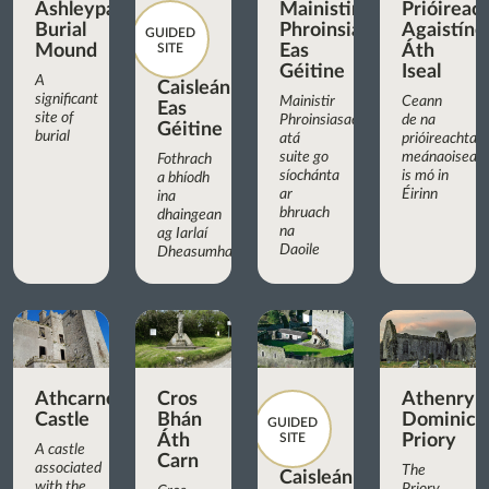
Ashleypark
Mainistir
Prióireac
Burial
Phroinsiasach
Agaistíne
GUIDED
Mound
SITE
Eas
Áth
Géitine
Iseal
A
Caisleán
significant
Mainistir
Ceann
Eas
site of
Phroinsiasach
de na
Géitine
burial
atá
prióireachtaí
suite go
meánaoiseac
Fothrach
síochánta
is mó in
a bhíodh
ar
Éirinn
ina
bhruach
dhaingean
na
ag Iarlaí
Daoile
Dheasumhan
Athcarne
Cros
Athenry
Castle
Bhán
Dominica
GUIDED
Áth
SITE
Priory
A castle
Carn
associated
The
Caisleán
with the