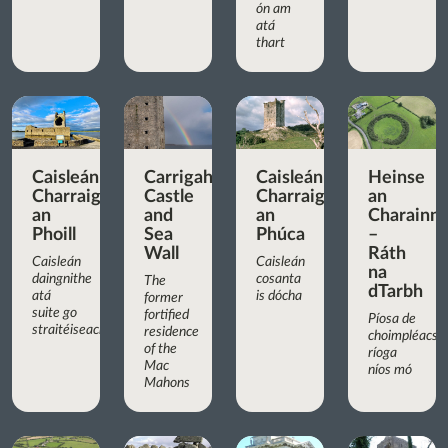
ón am
atá
thart
Caisleán
Carrigaholt
Caisleán
Heinse
Charraig
Castle
Charraig
an
an
and
an
Charainn
Phoill
Sea
Phúca
–
Wall
Ráth
Caisleán
Caisleán
na
daingnithe
cosanta
The
dTarbh
atá
is dócha
former
suite go
fortified
Píosa de
straitéiseach
residence
choimpléacs
of the
ríoga
Mac
níos mó
Mahons