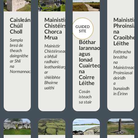
Caisleán
Mainistir
Mainistir
Chúil
Chistéirseach
Phroinsia
GUIDED
Choll
Chorca
SITE
na
Mrua
Craoibhe
Sampla
Bóthar
Léithe
breá de
Mainistir
Iarannaoise
theach
Chistéirseach
Fothracha
agus
daingnithe
a bhfuil
breátha
Ionad
ar Shlí
radhairc
na
Cuairteoirí
na
leathanléargais
Mainistreach
na
Normannach
ar
Proinsiasaí
Coirre
shléibhte
deiridh
Bhoirne
Léithe
a
uaithi
bunaíodh
Cosán
in Éirinn
isteach
sa stair