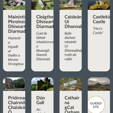
Mainistir
Cloigtheach
Caisleán
Castlekir
Phroinsiasach
Dhíseart
Uí
Castle
Dhíseart
Diarmada
Dhonnabháin
"Hen's
Diarmada
Castle"
Cuid de
Baile
láthair
dúchais
Mainistir
mhainistreach
mhuintir
a
a
Uí
tógadh
bhunaigh
Dhonnabháin
ar
Naomh
tráth dá
thailte a
Diarmuid
raibh
bhronn
Strongbow
Prióireacht
Dún
Cathair
Chairmilíteach
Gall
na
GUIDED
Chaisleán
gCat
SITE
An
Ó
Ogham