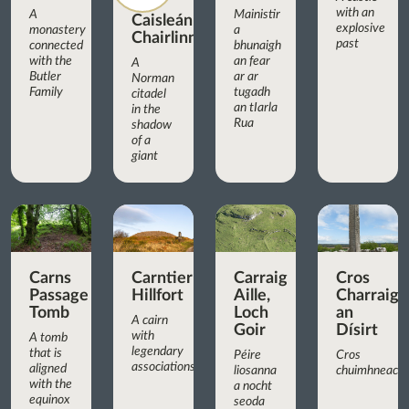
with an
A
Mainistir
Caisleán
explosive
monastery
a
Chairlinn
past
connected
bhunaigh
with the
an fear
A
Butler
ar ar
Norman
Family
tugadh
citadel
an tIarla
in the
Rua
shadow
of a
giant
Carns
Carntierna
Carraig
Cros
Passage
Hillfort
Aille,
Charraig
Tomb
Loch
an
A cairn
Goir
Dísirt
with
A tomb
legendary
that is
Péire
Cros
associations
aligned
liosanna
chuimhneachá
with the
a nocht
equinox
seoda