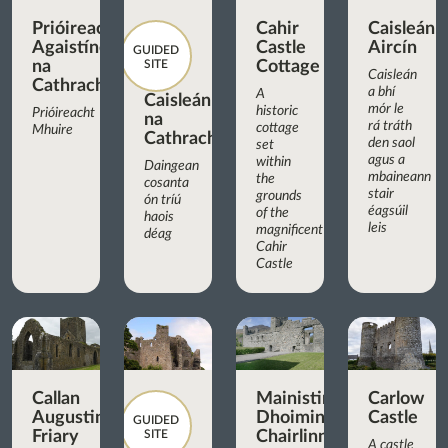
Prióireacht
Cahir
Caisleán
Agaistíneach
Castle
Aircín
GUIDED
na
SITE
Cottage
Caisleán
Cathrach
a bhí
A
Caisleán
mór le
historic
Prióireacht
na
rá tráth
cottage
Mhuire
Cathrach
den saol
set
agus a
within
Daingean
mbaineann
the
cosanta
stair
grounds
ón tríú
éagsúil
of the
haois
leis
magnificent
déag
Cahir
Castle
Callan
Mainistir
Carlow
Augustinian
Dhoiminiceach
Castle
GUIDED
Friary
SITE
Chairlinn
A castle