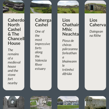
Caherdorgan
Cahergall
Lios
Lios
North
Cashel
Chathair
Cahervagl
Cashel
Mhic
One of
Daingean
& The
Neachtain
the
na Ríthe
Chancellor’s
most
Píosa de
House
impressive
chóras
forts
páirceanna
The
along
forleathan
remains
the
a
of a
Valencia
bhaineann
medieval
River
le
house
estuary
tréimhsí
and the
difriúla
stone
fort
nearby