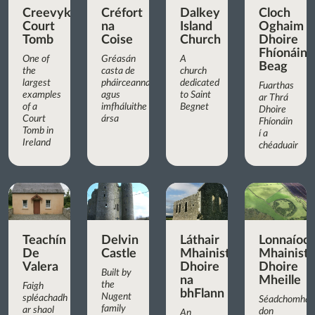
Creevykeel
Créfort
Dalkey
Cloch
Court
na
Island
Oghaim
Tomb
Coise
Church
Dhoire
Fhíonáin
One of
Gréasán
A
Beag
the
casta de
church
largest
pháirceanna
dedicated
Fuarthas
examples
agus
to Saint
ar Thrá
of a
imfháluithe
Begnet
Dhoire
Court
ársa
Fhíonáin
Tomb in
í a
Ireland
chéaduair
Teachín
Delvin
Láthair
Lonnaíoc
De
Castle
Mhainistreach
Mhainist
Valera
Dhoire
Dhoire
Built by
na
Mheille
the
Faigh
bhFlann
Nugent
spléachadh
Séadchomhar
family
ar shaol
don
An