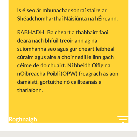
Is é seo ár mbunachar sonraí staire ar
Shéadchomharthaí Náisiúnta na hÉireann.
RABHADH:
Ba cheart a thabhairt faoi
deara nach bhfuil treoir ann ag na
suíomhanna seo agus gur cheart leibhéal
cúraim agus aire a choinneáil le linn gach
céime de do chuairt. Ní bheidh Oifig na
nOibreacha Poiblí (OPW) freagrach as aon
damáistí, gortuithe nó caillteanais a
tharlaíonn.
Roghnaigh