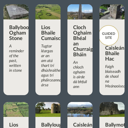
Ballyboodan
Lios
Cloch
Ogham
Bhaile
Oghaim
GUIDED
Stone
Cumaisc
Bhéal
SITE
an
A
Tugtar
Caisleán
Churraigh
reminder
léargas
Bhaile
Bháin
of the
ar an
Hac
past,
am atá
An
written
thart trí
Faigh
chloch
in stone
dhúshraitheanna
blaiseadh
oghaim
agus trí
de shaol
is airde
pháirceanna
na
dá bhfuil
ársa
Meánaoisean
ann
Lios
Ballyloughan
Caisleán
Ballymot