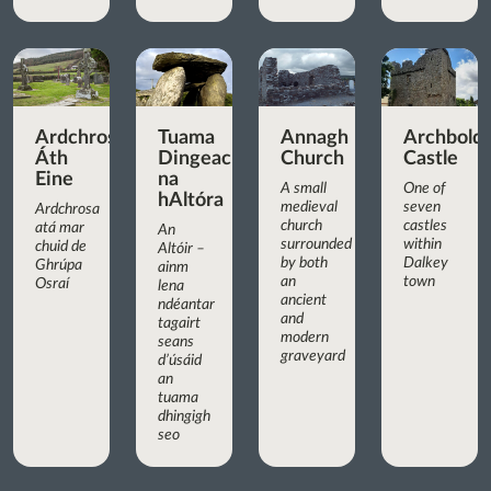
Ardchrosa
Tuama
Annagh
Archbold’
Áth
Dingeach
Church
Castle
Eine
na
A small
One of
hAltóra
medieval
seven
Ardchrosa
church
castles
atá mar
An
surrounded
within
chuid de
Altóir –
by both
Dalkey
Ghrúpa
ainm
an
town
Osraí
lena
ancient
ndéantar
and
tagairt
modern
seans
graveyard
d’úsáid
an
tuama
dhingigh
seo