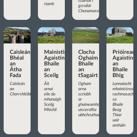
stairiúil i
riamh
gcroílár
Chonamara
Caisleán
Mainistir
Clocha
Prióireac
Bhéal
Agaistíneach
Oghaim
Agaistíne
an
Bhaile
Bhaile
an
Átha
an
an
Bhaile
Fada
Sceilg
tSagairt
Bhig
Caisleán
Áit
Ogham
Lonnaíocht
an
urnaí
arna
mhainistreac
Chorrshléibhe
eile do
scríobh
rachmasach
mhanaigh
ar
sa
Sceilg
ghaineamhchloch
Bhaile
Mhichíl
uiscerollta
Beag
ubhchruthach
Thiar
uair
amháin