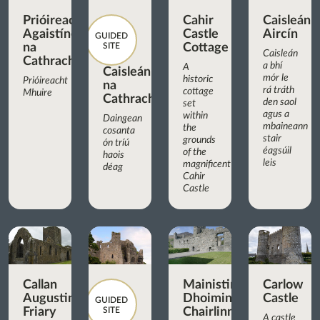
Prióireacht
Cahir
Caisleán
Agaistíneach
Castle
Aircín
GUIDED
na
SITE
Cottage
Caisleán
Cathrach
a bhí
A
Caisleán
mór le
historic
Prióireacht
na
rá tráth
cottage
Mhuire
Cathrach
den saol
set
agus a
within
Daingean
mbaineann
the
cosanta
stair
grounds
ón tríú
éagsúil
of the
haois
leis
magnificent
déag
Cahir
Castle
Callan
Mainistir
Carlow
Augustinian
Dhoiminiceach
Castle
GUIDED
Friary
SITE
Chairlinn
A castle