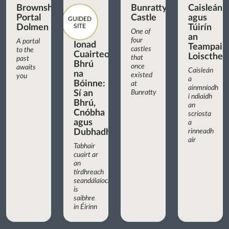
Brownshill
Bunratty
Caisleán
Portal
Castle
agus
GUIDED
Dolmen
SITE
Túirín
One of
an
four
A portal
Ionad
Teampaill
castles
to the
Cuairteoirí
Loiscthe
that
past
Bhrú
once
awaits
Caisleán
na
existed
you
a
Bóinne:
at
ainmníodh
Sí an
Bunratty
i ndiaidh
Bhrú,
an
Cnóbha
scriosta
agus
a
Dubhadh
rinneadh
air
Tabhair
cuairt ar
an
tírdhreach
seandálaíochta
is
saibhre
in Éirinn