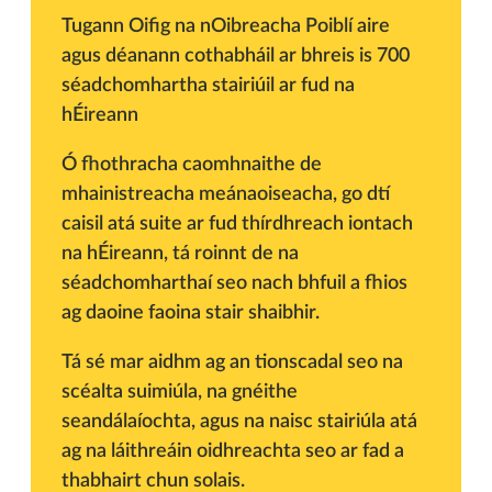
Tugann Oifig na nOibreacha Poiblí aire
agus déanann cothabháil ar bhreis is 700
séadchomhartha stairiúil ar fud na
hÉireann
Ó fhothracha caomhnaithe de
mhainistreacha meánaoiseacha, go dtí
caisil atá suite ar fud thírdhreach iontach
na hÉireann, tá roinnt de na
séadchomharthaí seo nach bhfuil a fhios
ag daoine faoina stair shaibhir.
Tá sé mar aidhm ag an tionscadal seo na
scéalta suimiúla, na gnéithe
seandálaíochta, agus na naisc stairiúla atá
ag na láithreáin oidhreachta seo ar fad a
thabhairt chun solais.