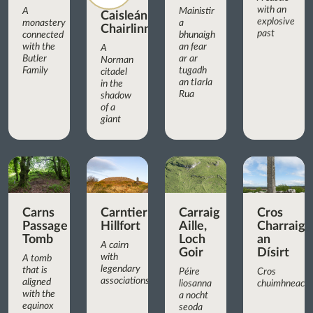
with an
A
Mainistir
Caisleán
explosive
monastery
a
Chairlinn
past
connected
bhunaigh
with the
an fear
A
Butler
ar ar
Norman
Family
tugadh
citadel
an tIarla
in the
Rua
shadow
of a
giant
Carns
Carntierna
Carraig
Cros
Passage
Hillfort
Aille,
Charraig
Tomb
Loch
an
A cairn
Goir
Dísirt
with
A tomb
legendary
that is
Péire
Cros
associations
aligned
liosanna
chuimhneachá
with the
a nocht
equinox
seoda