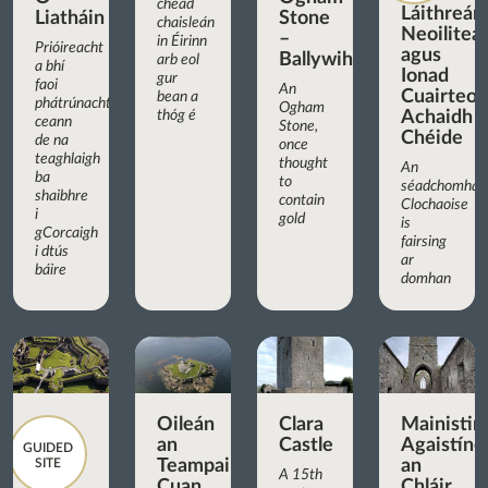
chéad
Láithreán
Liatháin
Stone
chaisleán
Neoilitea
–
in Éirinn
Prióireacht
agus
Ballywiheen
arb eol
a bhí
Ionad
gur
faoi
An
Cuairteoir
bean a
phátrúnacht
Ogham
thóg é
Achaidh
ceann
Stone,
Chéide
de na
once
teaghlaigh
thought
An
ba
to
séadchomhar
shaibhre
contain
Clochaoise
i
gold
is
gCorcaigh
fairsing
i dtús
ar
báire
domhan
Oileán
Clara
Mainistir
an
Castle
Agaistíne
GUIDED
SITE
Teampaill,
an
A 15th
Cuan
Chláir