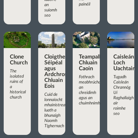
painéil
an
suíomh
seo
Clone
Cloigtheach,
Teampall
Caisleán
Church
Séipéal
Chluain
Loch
agus
Caoin
Uachtair
The
Ardchros
isolated
Fothrach
Tugadh
Chluain
ruins of
meabhrúcháin
Caisleán
Eois
a
an
Chrannóg
historical
chreidimh
Uí
Cuid de
church
agus an
Raghallaigh
lonnaíocht
chuimhnimh
air
mhainistreach
roimhe
luath a
seo
bhunaigh
Naomh
Tighernach