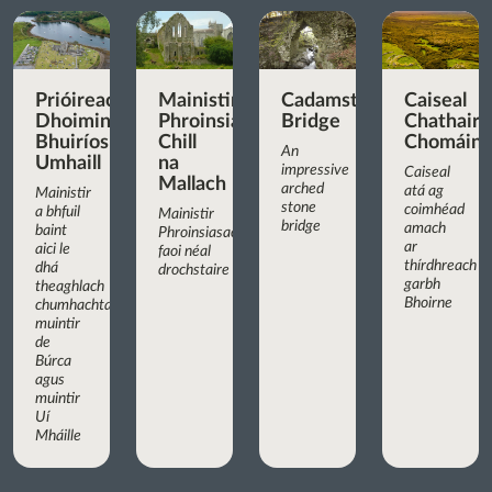
Prióireacht
Mainistir
Cadamstown
Caiseal
Dhoiminiceach
Phroinsiasach
Bridge
Chathair
Bhuiríos
Chill
Chomáin
An
Umhaill
na
impressive
Caiseal
Mallach
arched
atá ag
Mainistir
stone
coimhéad
a bhfuil
Mainistir
bridge
amach
baint
Phroinsiasach
ar
aici le
faoi néal
thírdhreach
dhá
drochstaire
garbh
theaghlach
Bhoirne
chumhachtacha:
muintir
de
Búrca
agus
muintir
Uí
Mháille