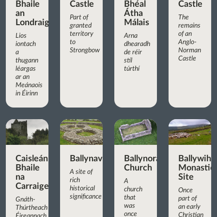
Bhaile
Castle
Bhéal
Castle
an
Átha
Part of
The
Londraigh
Málais
granted
remains
territory
of an
Lios
Arna
to
Anglo-
iontach
dhearadh
Strongbow
Norman
a
de réir
Castle
thugann
stíl
léargas
túrthí
ar an
Meánaois
in Éirinn
Caisleán
Ballynavenooragh
Ballynoran
Ballywih
Bhaile
Church
Monastic
A site of
na
Site
rich
A
Carraige
historical
church
Once
significance
that
part of
Gnáth-
was
an early
Thúrtheach
once
Christian
Éireannach