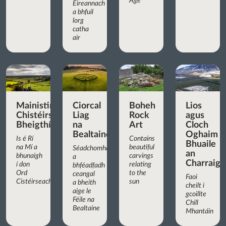
Age
Éireannach
a bhfuil
lorg
catha
air
Mainistir
Ciorcal
Boheh
Lios
Chistéirseach
Liag
Rock
agus
Bheigthí
na
Art
Cloch
Bealtaine
Oghaim
Is é Rí
Contains
Bhuaile
na Mí a
beautiful
Séadchomhartha
an
bhunaigh
carvings
a
Charraigí
í don
relating
bhféadfadh
Ord
to the
ceangal
Faoi
Cistéirseach
sun
a bheith
cheilt i
aige le
gcoillte
Féile na
Chill
Bealtaine
Mhantáin