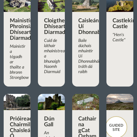
Mainistir
Cloigtheach
Caisleán
Castlekir
Phroinsiasach
Dhíseart
Uí
Castle
Dhíseart
Diarmada
Dhonnabháin
"Hen's
Diarmada
Castle"
Cuid de
Baile
láthair
dúchais
Mainistir
mhainistreach
mhuintir
a
a
Uí
tógadh
bhunaigh
Dhonnabháin
ar
Naomh
tráth dá
thailte a
Diarmuid
raibh
bhronn
Strongbow
Prióireacht
Dún
Cathair
Chairmilíteach
Gall
na
GUIDED
Chaisleán
gCat
SITE
An
Ó
Ogham