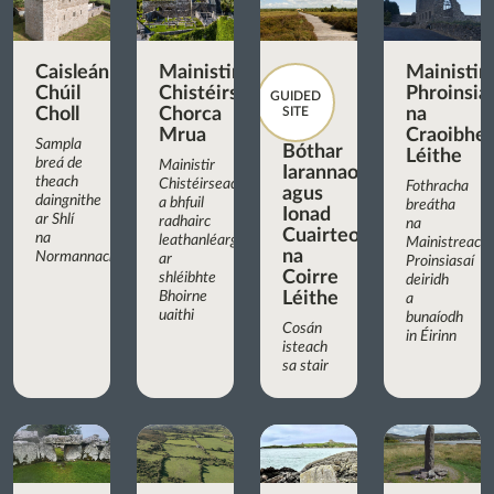
Caisleán
Mainistir
Mainistir
Chúil
Chistéirseach
Phroinsia
GUIDED
Choll
Chorca
SITE
na
Mrua
Craoibhe
Sampla
Bóthar
Léithe
breá de
Mainistir
Iarannaoise
theach
Chistéirseach
Fothracha
agus
daingnithe
a bhfuil
breátha
Ionad
ar Shlí
radhairc
na
Cuairteoirí
na
leathanléargais
Mainistreach
na
Normannach
ar
Proinsiasaí
Coirre
shléibhte
deiridh
Bhoirne
Léithe
a
uaithi
bunaíodh
Cosán
in Éirinn
isteach
sa stair