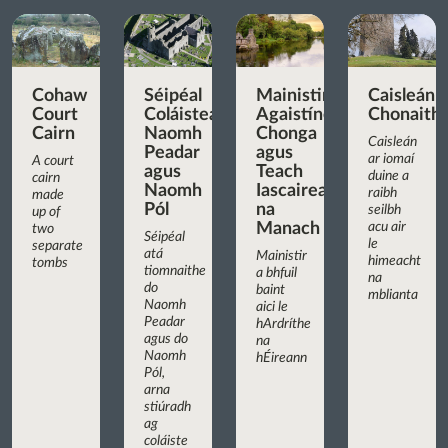
Cohaw
Séipéal
Mainistir
Caisleán
Court
Coláisteach
Agaistíneach
Chonaith
Cairn
Naomh
Chonga
Caisleán
Peadar
agus
ar iomaí
A court
agus
Teach
duine a
cairn
Naomh
Iascaireachta
raibh
made
Pól
na
seilbh
up of
Manach
acu air
two
Séipéal
le
separate
atá
Mainistir
himeacht
tombs
tiomnaithe
a bhfuil
na
do
baint
mblianta
Naomh
aici le
Peadar
hArdríthe
agus do
na
Naomh
hÉireann
Pól,
arna
stiúradh
ag
coláiste