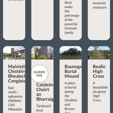
likely
monastic
under
enclosure
the
patronage
of the
powerful
Ormond
family
Mainistir
Baunogenasraid
Bealin
Chistéirseach
Burial
High
GUIDED
Bhealach
SITE
Mound
Cross
Conglais
A place
A
Caisleán
of burial
beautifully
Faoi
Chúirt
during
designed
cheilt i
an
the
High
ngleannta
Bharraigh
Neolithic
Cross
Shléibhte
and
Chill
Túrtheach
Bronze
Mhantáin
breá