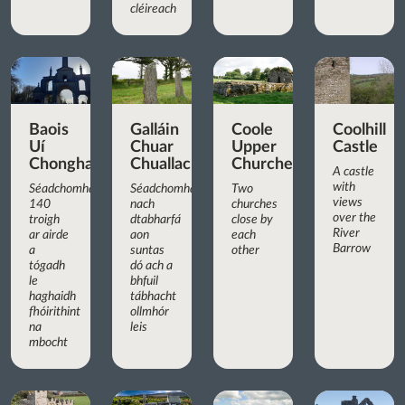
cléireach
Baois
Galláin
Coole
Coolhill
Uí
Chuar
Upper
Castle
Chonghaile
Chuallachta
Churches
A castle
with
Séadchomhartha
Séadchomhartha
Two
views
140
nach
churches
over the
troigh
dtabharfá
close by
River
ar airde
aon
each
Barrow
a
suntas
other
tógadh
dó ach a
le
bhfuil
haghaidh
tábhacht
fhóirithint
ollmhór
na
leis
mbocht