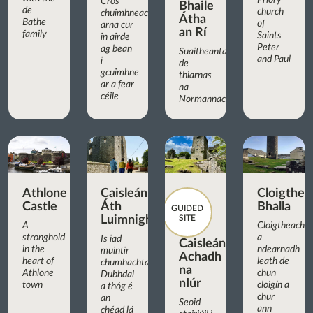
Priory
Cros
Bhaile
de
church
chuimhneacháin
Átha
Bathe
of
arna cur
an Rí
family
Saints
in airde
Peter
ag bean
Suaitheantas
and Paul
i
de
gcuimhne
thiarnas
ar a fear
na
céile
Normannach
Athlone
Caisleán
Cloigthea
Castle
Áth
Bhalla
GUIDED
Luimnigh
SITE
A
Cloigtheach
stronghold
a
Is iad
Caisleán
in the
ndearnadh
muintir
Achadh
heart of
leath de
chumhachtach
na
Athlone
chun
Dubhdal
nIúr
town
cloigín a
a thóg é
chur
an
Seoid
ann
chéad lá