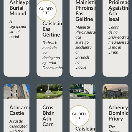
Ashleypark
Mainistir
Prióireac
Burial
Phroinsiasach
Agaistíne
GUIDED
Mound
SITE
Eas
Áth
Géitine
Iseal
A
Caisleán
significant
Mainistir
Ceann
Eas
site of
Phroinsiasach
de na
Géitine
burial
atá
prióireachtaí
suite go
meánaoiseac
Fothrach
síochánta
is mó in
a bhíodh
ar
Éirinn
ina
bhruach
dhaingean
na
ag Iarlaí
Daoile
Dheasumhan
Athcarne
Cros
Athenry
Castle
Bhán
Dominica
GUIDED
Áth
SITE
Priory
A castle
Carn
associated
The
Caisleán
with the