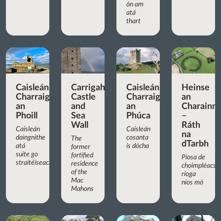
ón am
atá
thart
Caisleán
Carrigaholt
Caisleán
Heinse
Charraig
Castle
Charraig
an
an
and
an
Charainn
Phoill
Sea
Phúca
–
Wall
Ráth
Caisleán
Caisleán
na
daingnithe
cosanta
The
dTarbh
atá
is dócha
former
suite go
fortified
Píosa de
straitéiseach
residence
choimpléacs
of the
ríoga
Mac
níos mó
Mahons