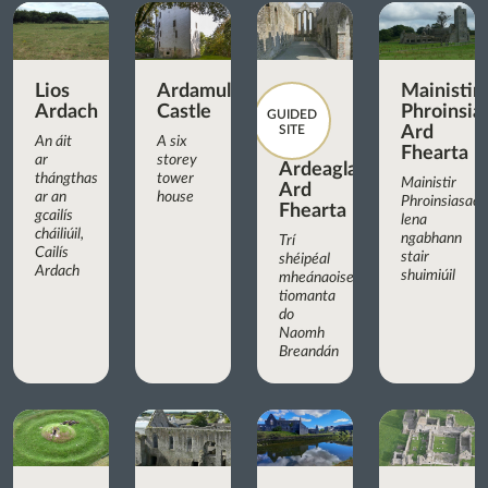
Lios
Ardamullivan
Mainistir
Ardach
Castle
Phroinsia
GUIDED
SITE
Ard
An áit
A six
Fhearta
ar
storey
Ardeaglais
thángthas
tower
Mainistir
Ard
ar an
house
Phroinsiasach
Fhearta
gcailís
lena
cháiliúil,
ngabhann
Trí
Cailís
stair
shéipéal
Ardach
shuimiúil
mheánaoiseacha
tiomanta
do
Naomh
Breandán