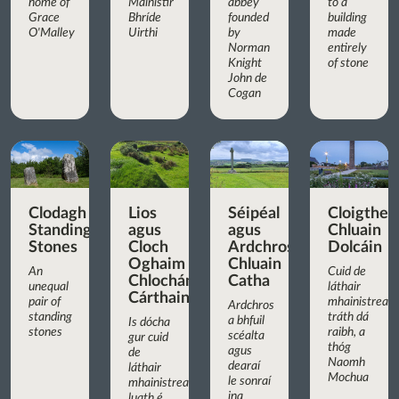
home of
Mainistir
abbey
to a
Grace
Bhríde
founded
building
O'Malley
Uirthi
by
made
Norman
entirely
Knight
of stone
John de
Cogan
Clodagh
Lios
Séipéal
Cloigthea
Standing
agus
agus
Chluain
Stones
Cloch
Ardchros
Dolcáin
Oghaim
Chluain
An
Cuid de
Chlochán
Catha
unequal
láthair
Cárthainn
pair of
mhainistreac
Ardchros
standing
tráth dá
a bhfuil
Is dócha
stones
raibh, a
scéalta
gur cuid
thóg
agus
de
Naomh
dearaí
láthair
Mochua
le sonraí
mhainistreach
ina
luath é