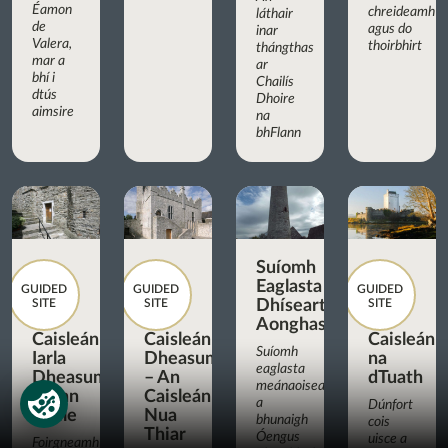
Éamon
chreideamh
láthair
de
agus do
inar
Valera,
thoirbhirt
thángthas
mar a
ar
bhí i
Chailís
dtús
Dhoire
aimsire
na
bhFlann
Suíomh
Eaglasta
GUIDED
GUIDED
GUIDED
SITE
SITE
Dhíseart
SITE
Aonghasa
Caisleán
Caisleán
Caisleán
Suíomh
Iarla
Dheasumhan
na
eaglasta
Dheasumhan,
– An
dTuath
meánaoiseach
Cionn
Caisleán
a
Dúnfort
tSáile
Nua
bhunaigh
cois
Thiar
Óengus
uisce a
Foirgneamh