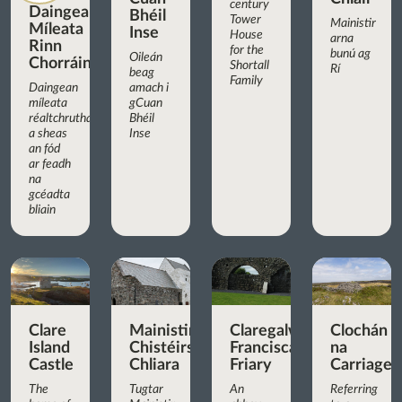
century
Daingean
Bhéil
Tower
Mainistir
Míleata
Inse
House
arna
Rinn
for the
bunú ag
Oileán
Chorráin
Shortall
Rí
beag
Family
Daingean
amach i
míleata
gCuan
réaltchruthach
Bhéil
a sheas
Inse
an fód
ar feadh
na
gcéadta
bliain
Clare
Mainistir
Claregalway
Clochán
Island
Chistéirseach
Franciscan
na
Castle
Chliara
Friary
Carriage
The
Tugtar
An
Referring