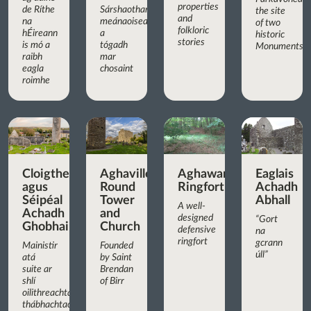
properties
de Ríthe
Sárshaothar
the site
and
na
meánaoiseach,
of two
folkloric
hÉireann
a
historic
stories
is mó a
tógadh
Monuments
raibh
mar
eagla
chosaint
roimhe
Cloigtheach
Aghaviller
Aghaward
Eaglais
agus
Round
Ringfort
Achadh
Séipéal
Tower
Abhall
A well-
Achadh
and
designed
“Gort
Ghobhair
Church
defensive
na
ringfort
gcrann
Mainistir
Founded
úll”
atá
by Saint
suite ar
Brendan
shlí
of Birr
oilithreachta
thábhachtach