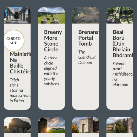
Breeny
Brenanstown
Béal
More
Portal
Ború
GUIDED
SITE
Stone
Tomb
(Dún
Circle
Bhriain
The
Mainistir
Bhóramha
Glendruid
A stone
Na
Dolmen
circle
Suíomh
Búille
aligned
Ardrí
Chistéirseach
with the
míchlúiteach
yearly
na
Téigh
solstices
hÉireann
siar i
stair na
mainistreacha
in Éirinn