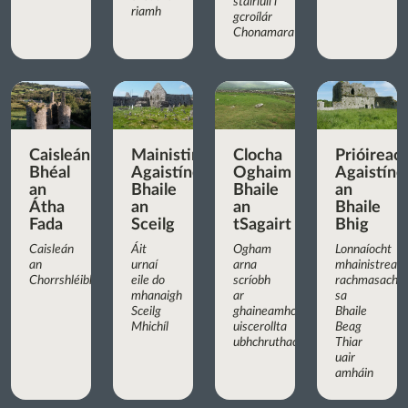
stairiúil i
riamh
gcroílár
Chonamara
Caisleán
Mainistir
Clocha
Prióireac
Bhéal
Agaistíneach
Oghaim
Agaistíne
an
Bhaile
Bhaile
an
Átha
an
an
Bhaile
Fada
Sceilg
tSagairt
Bhig
Caisleán
Áit
Ogham
Lonnaíocht
an
urnaí
arna
mhainistreac
Chorrshléibhe
eile do
scríobh
rachmasach
mhanaigh
ar
sa
Sceilg
ghaineamhchloch
Bhaile
Mhichíl
uiscerollta
Beag
ubhchruthach
Thiar
uair
amháin