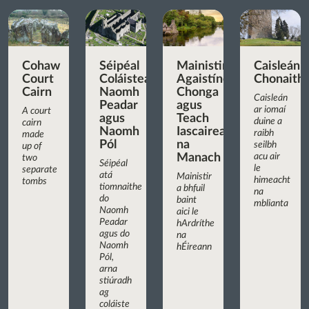
Cohaw
Séipéal
Mainistir
Caisleán
Court
Coláisteach
Agaistíneach
Chonaith
Cairn
Naomh
Chonga
Caisleán
Peadar
agus
ar iomaí
A court
agus
Teach
duine a
cairn
Naomh
Iascaireachta
raibh
made
Pól
na
seilbh
up of
Manach
acu air
two
Séipéal
le
separate
atá
Mainistir
himeacht
tombs
tiomnaithe
a bhfuil
na
do
baint
mblianta
Naomh
aici le
Peadar
hArdríthe
agus do
na
Naomh
hÉireann
Pól,
arna
stiúradh
ag
coláiste