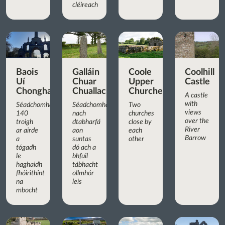
cléireach
Baois
Galláin
Coole
Coolhill
Uí
Chuar
Upper
Castle
Chonghaile
Chuallachta
Churches
A castle
with
Séadchomhartha
Séadchomhartha
Two
views
140
nach
churches
over the
troigh
dtabharfá
close by
River
ar airde
aon
each
Barrow
a
suntas
other
tógadh
dó ach a
le
bhfuil
haghaidh
tábhacht
fhóirithint
ollmhór
na
leis
mbocht