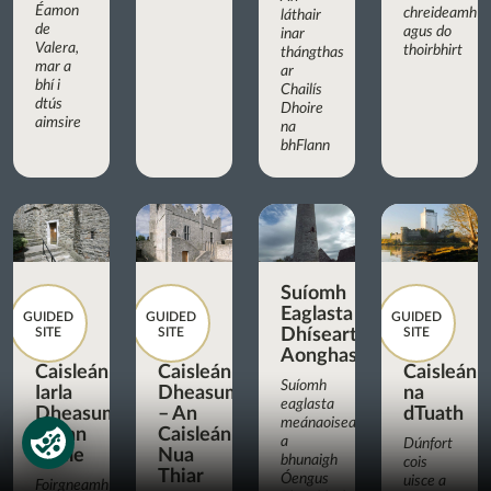
Éamon
chreideamh
láthair
de
agus do
inar
Valera,
thoirbhirt
thángthas
mar a
ar
bhí i
Chailís
dtús
Dhoire
aimsire
na
bhFlann
Suíomh
Eaglasta
GUIDED
GUIDED
GUIDED
SITE
SITE
Dhíseart
SITE
Aonghasa
Caisleán
Caisleán
Caisleán
Suíomh
Iarla
Dheasumhan
na
eaglasta
Dheasumhan,
– An
dTuath
meánaoiseach
Cionn
Caisleán
a
Dúnfort
tSáile
Nua
bhunaigh
cois
Thiar
Óengus
uisce a
Foirgneamh