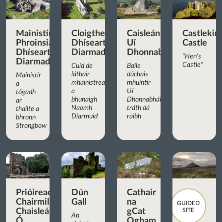
Mainistir
Cloigtheach
Caisleán
Castlekir
Phroinsiasach
Dhíseart
Uí
Castle
Dhíseart
Diarmada
Dhonnabháin
"Hen's
Diarmada
Castle"
Cuid de
Baile
láthair
dúchais
Mainistir
mhainistreach
mhuintir
a
a
Uí
tógadh
bhunaigh
Dhonnabháin
ar
Naomh
tráth dá
thailte a
Diarmuid
raibh
bhronn
Strongbow
Prióireacht
Dún
Cathair
Chairmilíteach
Gall
na
GUIDED
Chaisleán
gCat
SITE
An
Ó
Ogham