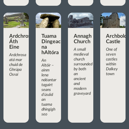
Ardchrosa
Tuama
Annagh
Archbold’
Áth
Dingeach
Church
Castle
Eine
na
A small
One of
hAltóra
medieval
seven
Ardchrosa
church
castles
atá mar
An
surrounded
within
chuid de
Altóir –
by both
Dalkey
Ghrúpa
ainm
an
town
Osraí
lena
ancient
ndéantar
and
tagairt
modern
seans
graveyard
d’úsáid
an
tuama
dhingigh
seo