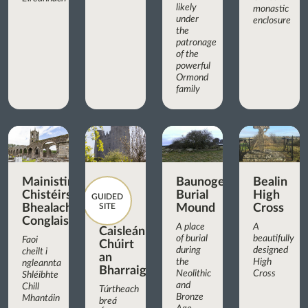
likely
monastic
under
enclosure
the
patronage
of the
powerful
Ormond
family
Mainistir
Baunogenasraid
Bealin
Chistéirseach
Burial
High
GUIDED
Bhealach
SITE
Mound
Cross
Conglais
A place
A
Caisleán
of burial
beautifully
Faoi
Chúirt
during
designed
cheilt i
an
the
High
ngleannta
Bharraigh
Neolithic
Cross
Shléibhte
and
Chill
Túrtheach
Bronze
Mhantáin
breá