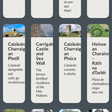
ón am
atá
thart
Caisleán
Carrigaholt
Caisleán
Heinse
Charraig
Castle
Charraig
an
an
and
an
Charainn
Phoill
Sea
Phúca
–
Wall
Ráth
Caisleán
Caisleán
na
daingnithe
cosanta
The
dTarbh
atá
is dócha
former
suite go
fortified
Píosa de
straitéiseach
residence
choimpléacs
of the
ríoga
Mac
níos mó
Mahons