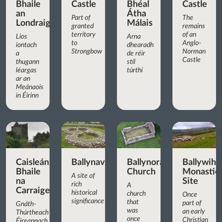
Bhaile
Castle
Bhéal
Castle
an
Átha
Part of
The
Londraigh
Málais
granted
remains
territory
of an
Lios
Arna
to
Anglo-
iontach
dhearadh
Strongbow
Norman
a
de réir
Castle
thugann
stíl
léargas
túrthí
ar an
Meánaois
in Éirinn
Caisleán
Ballynavenooragh
Ballynoran
Ballywih
Bhaile
Church
Monastic
A site of
na
Site
rich
A
Carraige
historical
church
Once
significance
that
part of
Gnáth-
was
an early
Thúrtheach
once
Christian
Éireannach