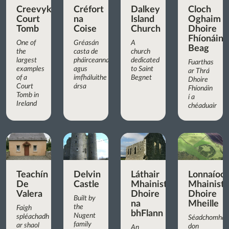
Creevykeel
Créfort
Dalkey
Cloch
Court
na
Island
Oghaim
Tomb
Coise
Church
Dhoire
Fhíonáin
One of
Gréasán
A
Beag
the
casta de
church
largest
pháirceanna
dedicated
Fuarthas
examples
agus
to Saint
ar Thrá
of a
imfháluithe
Begnet
Dhoire
Court
ársa
Fhíonáin
Tomb in
í a
Ireland
chéaduair
Teachín
Delvin
Láthair
Lonnaíoc
De
Castle
Mhainistreach
Mhainist
Valera
Dhoire
Dhoire
Built by
na
Mheille
the
Faigh
bhFlann
Nugent
spléachadh
Séadchomhar
family
ar shaol
don
An