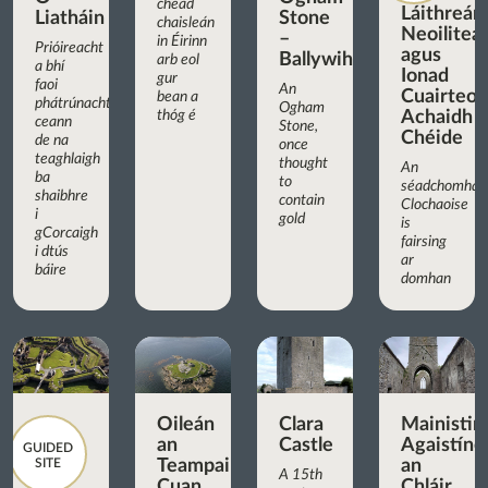
chéad
Láithreán
Liatháin
Stone
chaisleán
Neoilitea
–
in Éirinn
Prióireacht
agus
Ballywiheen
arb eol
a bhí
Ionad
gur
faoi
An
Cuairteoir
bean a
phátrúnacht
Ogham
thóg é
Achaidh
ceann
Stone,
Chéide
de na
once
teaghlaigh
thought
An
ba
to
séadchomhar
shaibhre
contain
Clochaoise
i
gold
is
gCorcaigh
fairsing
i dtús
ar
báire
domhan
Oileán
Clara
Mainistir
an
Castle
Agaistíne
GUIDED
SITE
Teampaill,
an
A 15th
Cuan
Chláir