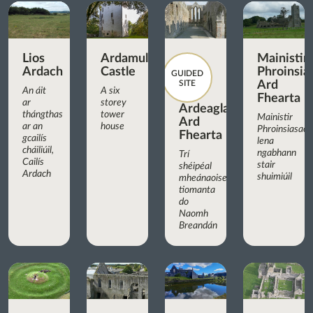
Lios
Ardamullivan
Mainistir
Ardach
Castle
Phroinsia
GUIDED
SITE
Ard
An áit
A six
Fhearta
ar
storey
Ardeaglais
thángthas
tower
Mainistir
Ard
ar an
house
Phroinsiasach
Fhearta
gcailís
lena
cháiliúil,
ngabhann
Trí
Cailís
stair
shéipéal
Ardach
shuimiúil
mheánaoiseacha
tiomanta
do
Naomh
Breandán