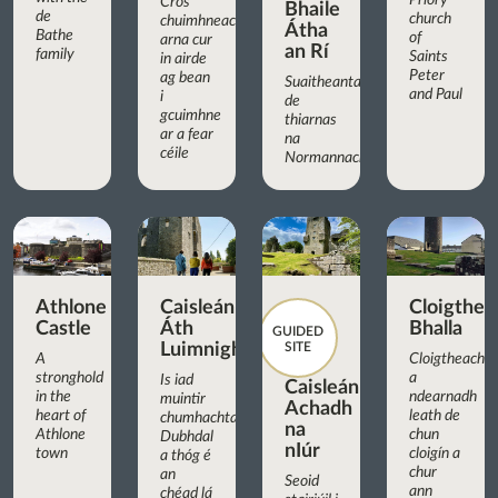
Priory
Cros
Bhaile
de
church
chuimhneacháin
Átha
Bathe
of
arna cur
an Rí
family
Saints
in airde
Peter
ag bean
Suaitheantas
and Paul
i
de
gcuimhne
thiarnas
ar a fear
na
céile
Normannach
Athlone
Caisleán
Cloigthea
Castle
Áth
Bhalla
GUIDED
Luimnigh
SITE
A
Cloigtheach
stronghold
a
Is iad
Caisleán
in the
ndearnadh
muintir
Achadh
heart of
leath de
chumhachtach
na
Athlone
chun
Dubhdal
nIúr
town
cloigín a
a thóg é
chur
an
Seoid
ann
chéad lá