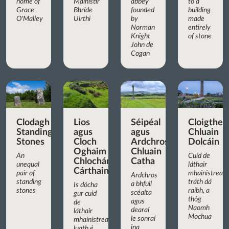
home of
Mainistir
abbey
to a
Grace
Bhríde
founded
building
O'Malley
Uirthi
by
made
Norman
entirely
Knight
of stone
John de
Cogan
Clodagh
Lios
Séipéal
Cloigthea
Standing
agus
agus
Chluain
Stones
Cloch
Ardchros
Dolcáin
Oghaim
Chluain
An
Cuid de
Chlochán
Catha
unequal
láthair
Cárthainn
pair of
mhainistreac
Ardchros
standing
tráth dá
a bhfuil
Is dócha
stones
raibh, a
scéalta
gur cuid
thóg
agus
de
Naomh
dearaí
láthair
Mochua
le sonraí
mhainistreach
ina
luath é