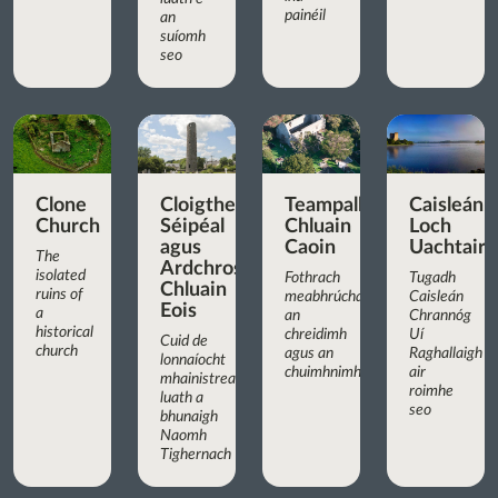
painéil
an
suíomh
seo
Clone
Cloigtheach,
Teampall
Caisleán
Church
Séipéal
Chluain
Loch
agus
Caoin
Uachtair
The
Ardchros
isolated
Fothrach
Tugadh
Chluain
ruins of
meabhrúcháin
Caisleán
Eois
a
an
Chrannóg
historical
chreidimh
Uí
Cuid de
church
agus an
Raghallaigh
lonnaíocht
chuimhnimh
air
mhainistreach
roimhe
luath a
seo
bhunaigh
Naomh
Tighernach