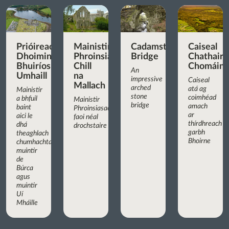
Prióireacht
Mainistir
Cadamstown
Caiseal
Dhoiminiceach
Phroinsiasach
Bridge
Chathair
Bhuiríos
Chill
Chomáin
An
Umhaill
na
impressive
Caiseal
Mallach
arched
atá ag
Mainistir
stone
coimhéad
a bhfuil
Mainistir
bridge
amach
baint
Phroinsiasach
ar
aici le
faoi néal
thírdhreach
dhá
drochstaire
garbh
theaghlach
Bhoirne
chumhachtacha:
muintir
de
Búrca
agus
muintir
Uí
Mháille