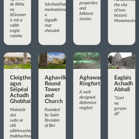
properties
de Ríthe
Sárshaothar
the site
and
na
meánaoiseach,
of two
folkloric
hÉireann
a
historic
stories
is mó a
tógadh
Monuments
raibh
mar
eagla
chosaint
roimhe
Cloigtheach
Aghaviller
Aghaward
Eaglais
agus
Round
Ringfort
Achadh
Séipéal
Tower
Abhall
A well-
Achadh
and
designed
“Gort
Ghobhair
Church
defensive
na
ringfort
gcrann
Mainistir
Founded
úll”
atá
by Saint
suite ar
Brendan
shlí
of Birr
oilithreachta
thábhachtach