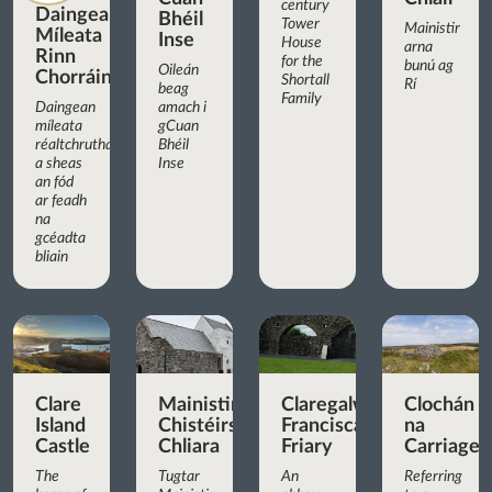
century
Daingean
Bhéil
Tower
Mainistir
Míleata
Inse
House
arna
Rinn
for the
bunú ag
Oileán
Chorráin
Shortall
Rí
beag
Family
Daingean
amach i
míleata
gCuan
réaltchruthach
Bhéil
a sheas
Inse
an fód
ar feadh
na
gcéadta
bliain
Clare
Mainistir
Claregalway
Clochán
Island
Chistéirseach
Franciscan
na
Castle
Chliara
Friary
Carriage
The
Tugtar
An
Referring