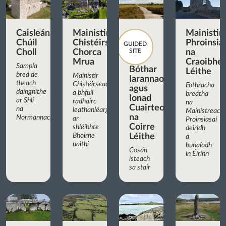
Caisleán
Mainistir
Mainistir
Chúil
Chistéirseach
Phroinsia
GUIDED
Choll
Chorca
SITE
na
Mrua
Craoibhe
Sampla
Bóthar
Léithe
breá de
Mainistir
Iarannaoise
theach
Chistéirseach
Fothracha
agus
daingnithe
a bhfuil
breátha
Ionad
ar Shlí
radhairc
na
Cuairteoirí
na
leathanléargais
Mainistreach
na
Normannach
ar
Proinsiasaí
Coirre
shléibhte
deiridh
Bhoirne
Léithe
a
uaithi
bunaíodh
Cosán
in Éirinn
isteach
sa stair