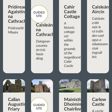
Prióireacht
Cahir
Caisleán
Agaistíneach
Castle
Aircín
GUIDED
na
SITE
Cottage
Caisleán
Cathrach
a bhí
A
Caisleán
mór le
historic
Prióireacht
na
rá tráth
cottage
Mhuire
Cathrach
den saol
set
agus a
within
Daingean
mbaineann
the
cosanta
stair
grounds
ón tríú
éagsúil
of the
haois
leis
magnificent
déag
Cahir
Castle
Callan
Mainistir
Carlow
Augustinian
Dhoiminiceach
Castle
GUIDED
Friary
SITE
Chairlinn
A castle