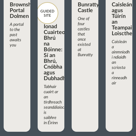
Brownshill
Bunratty
Caisleán
Portal
Castle
agus
GUIDED
Dolmen
SITE
Túirín
One of
an
four
A portal
Ionad
Teampaill
castles
to the
Cuairteoirí
Loiscthe
that
past
Bhrú
once
awaits
Caisleán
na
existed
you
a
Bóinne:
at
ainmníodh
Sí an
Bunratty
i ndiaidh
Bhrú,
an
Cnóbha
scriosta
agus
a
Dubhadh
rinneadh
air
Tabhair
cuairt ar
an
tírdhreach
seandálaíochta
is
saibhre
in Éirinn