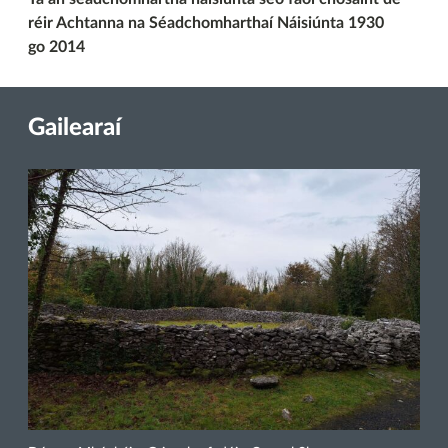
réir Achtanna na Séadchomharthaí Náisiúnta 1930
go 2014
Gailearaí