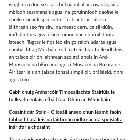
istigh den dún seo, ar chúl na mballaí cosanta, áit a
mbíodh searmanais agus ina gcruinníodh daoine le
chéile d’ócáidí speisialta. Tá struchtúir eile sa
láithreán seo freisin, ina measc carn, caisil/dúin,
imfháluithe agus tithe cruinne nach bhfuil dúnta
isteach. Tugtar le fios leo sin go raibh údarás agus
cumhacht ag Múchán, rud a atreisítear tuilleadh leis
an taisce óir ón láithreán seo atá anois in Ard-
Mhúsaem na hÉireann agus i Músaem na Breataine.
Áirítear leis an taisce fonsaí simplí óir, bráisléid, tinní
agus toirc.
Gabh chuig
Amharcóir Timpeallachta Stairiúla
le
tuilleadh eolais a fháil faoi Dhún an Mhúcháin
Cosaint dár Stair –
Cliceáil anseo chun léamh faoin
tábhacht atá leis na láithreán oidhreachta speisialta
inár dtír a chosaint
Tá an séadchomhartha náisiúnta seo faoi chosaint de