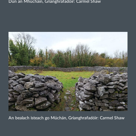
Dún an Mhúcháin, Grianghrafadóir: Carmel Shaw
An bealach isteach go Múchán, Grianghrafadóir: Carmel Shaw