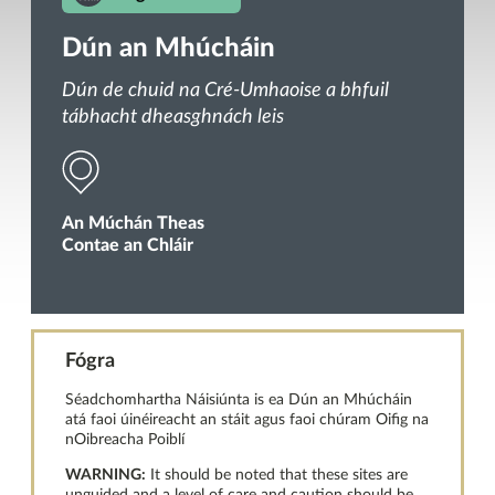
Dún an Mhúcháin
Dún de chuid na Cré-Umhaoise a bhfuil
tábhacht dheasghnách leis
An Múchán Theas
Contae an Chláir
Fógra
Séadchomhartha Náisiúnta is ea Dún an Mhúcháin
atá faoi úinéireacht an stáit agus faoi chúram Oifig na
nOibreacha Poiblí
WARNING:
It should be noted that these sites are