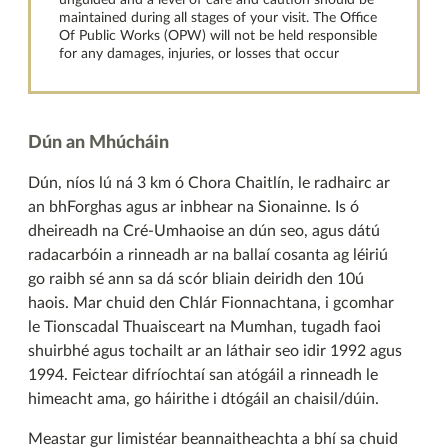
unguided and a level of care and caution should be
maintained during all stages of your visit. The Office
Of Public Works (OPW) will not be held responsible
for any damages, injuries, or losses that occur
Dún an Mhúcháin
Dún, níos lú ná 3 km ó Chora Chaitlín, le radhairc ar
an bhForghas agus ar inbhear na Sionainne. Is ó
dheireadh na Cré-Umhaoise an dún seo, agus dátú
radacarbóin a rinneadh ar na ballaí cosanta ag léiriú
go raibh sé ann sa dá scór bliain deiridh den 10ú
haois. Mar chuid den Chlár Fionnachtana, i gcomhar
le Tionscadal Thuaisceart na Mumhan, tugadh faoi
shuirbhé agus tochailt ar an láthair seo idir 1992 agus
1994. Feictear difríochtaí san atógáil a rinneadh le
himeacht ama, go háirithe i dtógáil an chaisil/dúin.
Meastar gur limistéar beannaitheachta a bhí sa chuid