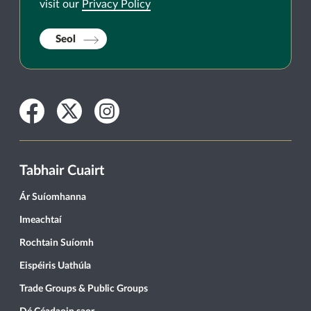
visit our
Privacy Policy
Seol
Facebook
Twitter
Instagram
Tabhair Cuairt
Ár Suíomhanna
Imeachtaí
Rochtain Suíomh
Eispéiris Uathúla
Trade Groups & Public Groups