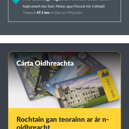
Faigh amach faoi Stair, Miotas agus Finscéal Inis Cathaigh
Timpeall
47.1 km
ón Dún an Mhúcháin
Cárta Oidhreachta
Rochtain gan teorainn ar ár n-
oidhreacht