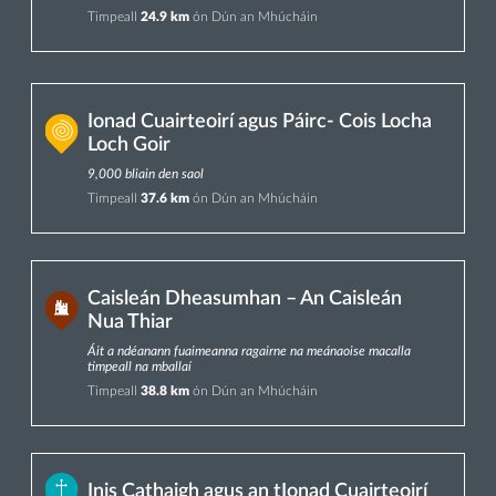
Timpeall
24.9 km
ón Dún an Mhúcháin
Ionad Cuairteoirí agus Páirc- Cois Locha
Loch Goir
9,000 bliain den saol
Timpeall
37.6 km
ón Dún an Mhúcháin
Caisleán Dheasumhan – An Caisleán
Nua Thiar
Áit a ndéanann fuaimeanna ragairne na meánaoise macalla
timpeall na mballaí
Timpeall
38.8 km
ón Dún an Mhúcháin
Inis Cathaigh agus an tIonad Cuairteoirí