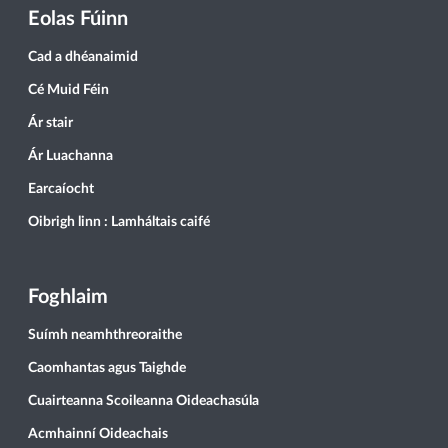
Eolas Fúinn
Cad a dhéanaimid
Cé Muid Féin
Ár stair
Ár Luachanna
Earcaíocht
Oibrigh linn : Lamháltais caifé
Foghlaim
Suímh neamhthreoraithe
Caomhantas agus Taighde
Cuairteanna Scoileanna Oideachasúla
Acmhainní Oideachais