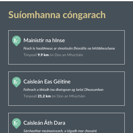
Suíomhanna cóngarach
Mainistir na hInse
Féach le haoibhneas ar shnoiteáin fhíoráille na hAthbheochana
Timpeall
9.9 km
ón Dún an Mhúcháin
Caisleán Eas Géitine
Fothrach a bhíodh ina dhaingean ag Iarlaí Dheasumhan
Timpeall
21.2 km
ón Dún an Mhúcháin
Caisleán Áth Dara
Sárshaothar meánaoiseach, a tógadh mar chosaint