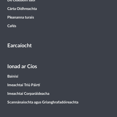
Dé Céadaoin saor
Cárta Oidhreachta
Pleananna turais
Cafés
Earcaíocht
Ionad ar Cíos
Bainisí
Imeachtaí Tríú Páirtí
Imeachtaí Corparáideacha
Scannánaíochta agus Grianghrafadóireachta