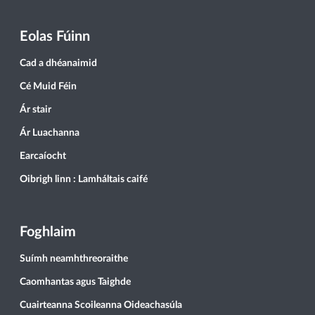
Eolas Fúinn
Cad a dhéanaimid
Cé Muid Féin
Ár stair
Ár Luachanna
Earcaíocht
Oibrigh linn : Lamháltais caifé
Foghlaim
Suímh neamhthreoraithe
Caomhantas agus Taighde
Cuairteanna Scoileanna Oideachasúla