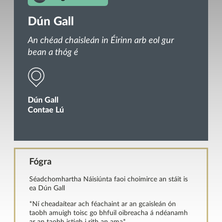
Dún Gall
An chéad chaisleán in Éirinn arb eol gur
bean a thóg é
Dún Gall
Contae Lú
Fógra
Séadchomhartha Náisiúnta faoi choimirce an stáit is
ea Dún Gall
*Ní cheadaítear ach féachaint ar an gcaisleán ón
taobh amuigh toisc go bhfuil oibreacha á ndéanamh