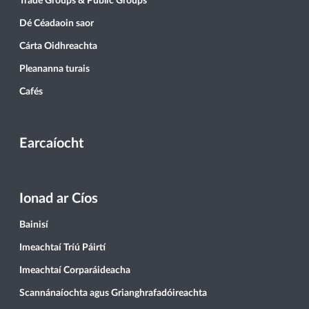
Trade Groups & Public Groups
Dé Céadaoin saor
Cárta Oidhreachta
Pleananna turais
Cafés
Earcaíocht
Ionad ar Cíos
Bainisí
Imeachtaí Tríú Páirtí
Imeachtaí Corparáideacha
Scannánaíochta agus Grianghrafadóireachta