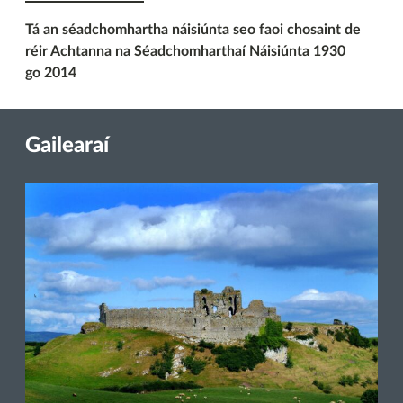
Tá an séadchomhartha náisiúnta seo faoi chosaint de
réir Achtanna na Séadchomharthaí Náisiúnta 1930
go 2014
Gailearaí