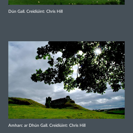
Dún Gall. Creidiúint: Chris Hill
Amharc ar Dhún Gall. Creidiúint: Chris Hill