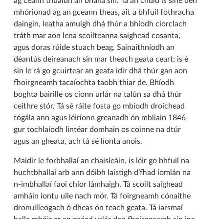
ag ceann thuaidh an bhalla sin. Tá an chuid is sine den
mhórionad ag an gceann theas, áit a bhfuil fothracha
daingin, leatha amuigh dhá thúr a bhíodh ciorclach
tráth mar aon lena scoilteanna saighead cosanta,
agus doras rúide stuach beag. Sainaithníodh an
déantús deireanach sin mar theach geata ceart; is é
sin le rá go gcuirtear an geata idir dhá thúr gan aon
fhoirgneamh tacaíochta taobh thiar de. Bhíodh
boghta bairille os cionn urlár na talún sa dhá thúr
ceithre stór. Tá sé ráite fosta go mbíodh droichead
tógála ann agus léiríonn greanadh ón mbliain 1846
gur tochlaíodh lintéar domhain os coinne na dtúr
agus an gheata, ach tá sé líonta anois.
Maidir le forbhallaí an chaisleáin, is léir go bhfuil na
huchtbhallaí arb ann dóibh laistigh d’fhad iomlán na
n-imbhallaí faoi chíor lámhaigh. Tá scoilt saighead
amháin iontu uile nach mór. Tá foirgneamh cónaithe
dronuilleogach ó dheas ón teach geata. Tá iarsmaí