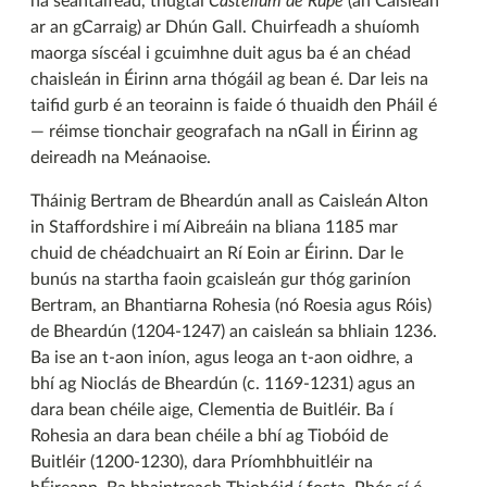
na seantaifead, thugtaí
Castellum de Rupe
(an Caisleán
ar an gCarraig) ar Dhún Gall. Chuirfeadh a shuíomh
maorga síscéal i gcuimhne duit agus ba é an chéad
chaisleán in Éirinn arna thógáil ag bean é. Dar leis na
taifid gurb é an teorainn is faide ó thuaidh den Pháil é
— réimse tionchair geografach na nGall in Éirinn ag
deireadh na Meánaoise.
Tháinig Bertram de Bheardún anall as Caisleán Alton
in Staffordshire i mí Aibreáin na bliana 1185 mar
chuid de chéadchuairt an Rí Eoin ar Éirinn. Dar le
bunús na startha faoin gcaisleán gur thóg gariníon
Bertram, an Bhantiarna Rohesia (nó Roesia agus Róis)
de Bheardún (1204-1247) an caisleán sa bhliain 1236.
Ba ise an t-aon iníon, agus leoga an t-aon oidhre, a
bhí ag Nioclás de Bheardún (c. 1169-1231) agus an
dara bean chéile aige, Clementia de Buitléir. Ba í
Rohesia an dara bean chéile a bhí ag Tiobóid de
Buitléir (1200-1230), dara Príomhbhuitléir na