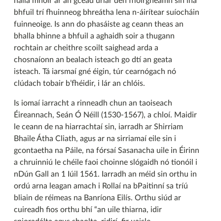
halla mhóir ar an gcéad urlár den fhoirgneamh sin ina
bhfuil trí fhuinneog bhreátha lena n-áirítear suíocháin
fuinneoige. Is ann do phasáiste ag ceann theas an
bhalla bhinne a bhfuil a aghaidh soir a thugann
rochtain ar cheithre scoilt saighead arda a
chosnaíonn an bealach isteach go dtí an geata
isteach. Tá iarsmaí gné éigin, túr cearnógach nó
clúdach tobair b’fhéidir, i lár an chlóis.
Is iomaí iarracht a rinneadh chun an taoiseach
Éireannach, Seán Ó Néill (1530-1567), a chloí. Maidir
le ceann de na hiarrachtaí sin, iarradh ar Shirriam
Bhaile Átha Cliath, agus ar na sirriamaí eile sin i
gcontaetha na Páile, na fórsaí Sasanacha uile in Éirinn
a chruinniú le chéile faoi choinne slógaidh nó tionóil i
nDún Gall an 1 Iúil 1561. Iarradh an méid sin orthu in
ordú arna leagan amach i Rollaí na bPaitinní sa tríú
bliain de réimeas na Banríona Eilís. Orthu siúd ar
cuireadh fios orthu bhí “an uile thiarna, idir