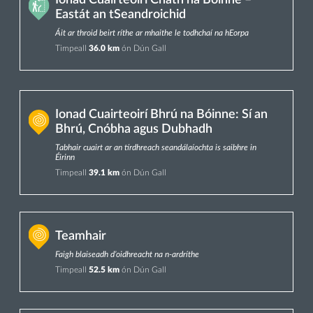
Ionad Cuairteoirí Chath na Bóinne –
Eastát an tSeandroichid
Áit ar throid beirt ríthe ar mhaithe le todhchaí na hEorpa
Timpeall
36.0 km
ón Dún Gall
Ionad Cuairteoirí Bhrú na Bóinne: Sí an
Bhrú, Cnóbha agus Dubhadh
Tabhair cuairt ar an tírdhreach seandálaíochta is saibhre in
Éirinn
Timpeall
39.1 km
ón Dún Gall
Teamhair
Faigh blaiseadh d’oidhreacht na n-ardríthe
Timpeall
52.5 km
ón Dún Gall