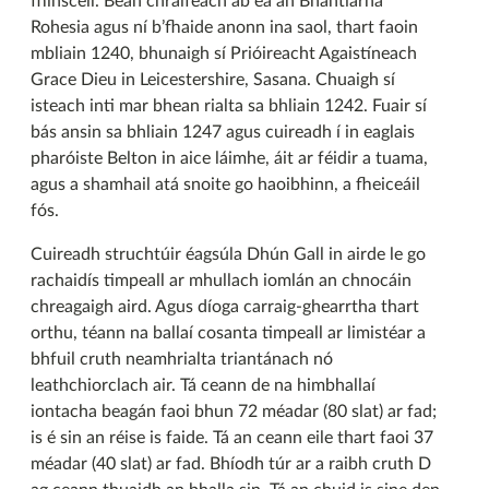
fhinscéil. Bean chráifeach ab ea an Bhantiarna
Rohesia agus ní b’fhaide anonn ina saol, thart faoin
mbliain 1240, bhunaigh sí Prióireacht Agaistíneach
Grace Dieu in Leicestershire, Sasana. Chuaigh sí
isteach inti mar bhean rialta sa bhliain 1242. Fuair sí
bás ansin sa bhliain 1247 agus cuireadh í in eaglais
pharóiste Belton in aice láimhe, áit ar féidir a tuama,
agus a shamhail atá snoite go haoibhinn, a fheiceáil
fós.
Cuireadh struchtúir éagsúla Dhún Gall in airde le go
rachaidís timpeall ar mhullach iomlán an chnocáin
chreagaigh aird. Agus díoga carraig-ghearrtha thart
orthu, téann na ballaí cosanta timpeall ar limistéar a
bhfuil cruth neamhrialta triantánach nó
leathchiorclach air. Tá ceann de na himbhallaí
iontacha beagán faoi bhun 72 méadar (80 slat) ar fad;
is é sin an réise is faide. Tá an ceann eile thart faoi 37
méadar (40 slat) ar fad. Bhíodh túr ar a raibh cruth D