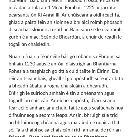
hÉireann. Ba bhaintreach Thiobóid í fosta. Phós sí é
in éadan a tola an 4 Meán Fómhair 1225 ar iarratas
pearsanta ón Rí Anraí III. Ar chúiseanna oidhreachta,
ghlac a páistí féin an sloinne a bhí aici roimh phósadh
di seachas sloinne a n-athar. Baineann sé le dealramh
gurbh é a mac, Seán de Bheardún, a chuir deireadh le
tógáil an chaisleáin.
Nuair a fuair a fear céile bás go tobann sa Fhrainc sa
bhliain 1230 agus é an-óg, d’aistrigh an Bhantiarna
Rohesia a teaghlach go dtí a cuid tailte in Éirinn. De
réir an tseanchais, gheall sí go bpósfadh sí fear ar bith
a bheadh ábalta a rogha chaisleáin a dhearadh.
D’éirigh le suiríoch amháin é sin a dhéanamh agus
tógadh an caisleán. Ar oíche a bpósta, d’iarr sí ar a
fear céile amharc ar a chuid tailte agus sealúchais nua
ó fhuinneog a seomra leapa. Ansin, bhrúigh sí é tríd
an bhfuinneog chéanna agus maraíodh é nuair a thit
sé. Tá a thaibhse sa chaisleán i rith an ama, de réir an