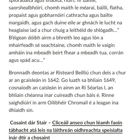
spioradálta agus shaolta, ridirí, fir uaisle,
saorshealbhóirí, chomh maith le méaraí, báillí, flatha,
propaist agus gobharnóirí cathracha agus bailte
margaidh, agus gach duine eile ar ghnách le lucht na
heaglaise iad a chur chuig a leithéid de shlógadh…”
B’éigean dóibh airm a bhreith leo agus lón a
mhairfeadh sé seachtaine, chomh maith le vaigín
amháin ina mbeadh beirt fhear a mbeadh tua, corrán
agus spád acu…”
Bronnadh deontas ar Risteard Beilliú chun deis a chur
ar an gcaisleán in 1642. Go luath sa bhliain 1649,
cosnaíodh an caisleán in ainm an Rí Séarlas I, an
bhliain chéanna inar cuireadh chun báis é. Rinne
saighdiúirí in arm Oilibhéir Chromail é a leagan ina
dhiaidh sin.
Cosaint dár Stair –
Cliceáil anseo chun léamh faoin
tábhacht atá leis na láithreán oidhreachta speisialta
inár dtír a chosaint