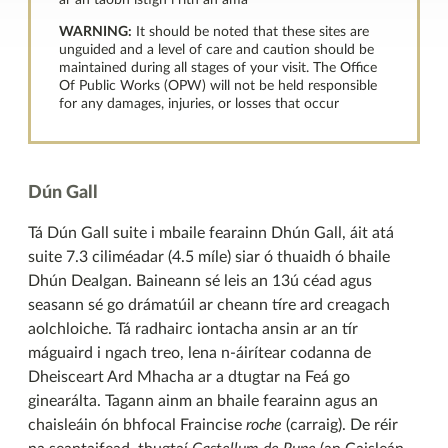
ar an taobh istigh i rith an ama*
WARNING:
It should be noted that these sites are
unguided and a level of care and caution should be
maintained during all stages of your visit. The Office
Of Public Works (OPW) will not be held responsible
for any damages, injuries, or losses that occur
Dún Gall
Tá Dún Gall suite i mbaile fearainn Dhún Gall, áit atá
suite 7.3 ciliméadar (4.5 míle) siar ó thuaidh ó bhaile
Dhún Dealgan. Baineann sé leis an 13ú céad agus
seasann sé go drámatúil ar cheann tíre ard creagach
aolchloiche. Tá radhairc iontacha ansin ar an tír
máguaird i ngach treo, lena n-áirítear codanna de
Dheisceart Ard Mhacha ar a dtugtar na Feá go
ginearálta. Tagann ainm an bhaile fearainn agus an
chaisleáin ón bhfocal Fraincise
roche
(carraig). De réir