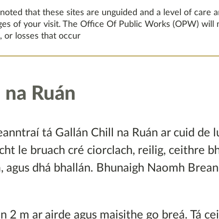
 noted that these sites are unguided and a level of care 
ages of your visit. The Office Of Public Works (OPW) will
, or losses that occur
l na Ruán
anntraí tá Gallán Chill na Ruán ar cuid de 
cht le bruach cré ciorclach, reilig, ceithre b
, agus dhá bhallán. Bhunaigh Naomh Brean
nn 2 m ar airde agus maisithe go breá. Tá ce