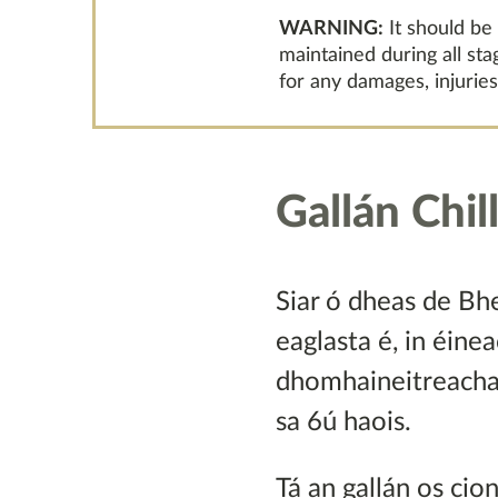
WARNING:
It should be
maintained during all st
for any damages, injuries
Gallán Chil
Siar ó dheas de Bhe
eaglasta é, in éinea
dhomhaineitreacha
sa 6ú haois.
Tá an gallán os cio