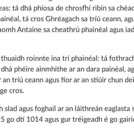
eas: tá dhá phíosa de chrosfhí ribín sa chéad
painéal, tá cros Ghréagach sa tríú ceann, agu
mh Antaine sa cheathrú phainéal agus iad 
.
 thuaidh roinnte ina trí phainéal: tá fothrac
á dhá phéire ainmhithe ar an dara painéal, a
 an tríú ceann agus fíor ar an stiúir chun dei
ge cros.
slad agus foghail ar an láithreán eaglasta s
5 go dtí 1014 agus gur tréigeadh é go gairid