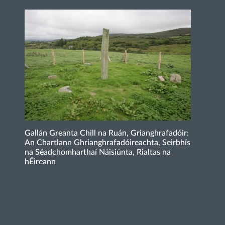
Gallán Greanta Chill na Ruán, Grianghrafadóir:
An Chartlann Ghrianghrafadóireachta, Seirbhís
na Séadchomharthaí Náisiúnta, Rialtas na
hÉireann