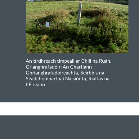
An tírdhreach timpeall ar Chill na Ruán,
Grianghrafadóir: An Chartlann
Ghrianghrafadóireachta, Seirbhís na
Séadchomharthaí Náisiúnta, Rialtas na
hÉireann