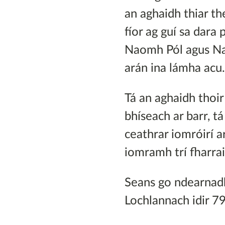
an aghaidh thiar th
fíor ag guí sa dara 
Naomh Pól agus Nao
arán ina lámha acu
Tá an aghaidh thoir
bhíseach ar barr, t
ceathrar iomróirí ar
iomramh trí fharrai
Seans go ndearnadh 
Lochlannach idir 79