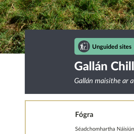
Unguided sites
Gallán Chil
Gallán maisithe ar a
Fógra
Séadchomhartha Náisiúnta