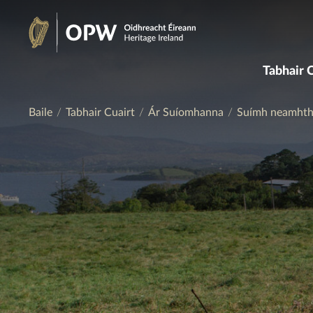
Skip
to
Oidhreacht
content
Tabhair 
Éireann
Baile
Tabhair Cuairt
Ár Suíomhanna
Suímh neamhth