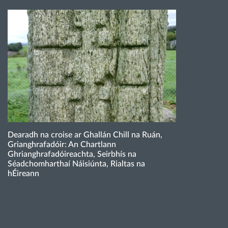
Dearadh na croise ar Ghallán Chill na Ruán,
Grianghrafadóir: An Chartlann
Ghrianghrafadóireachta, Seirbhís na
Séadchomharthaí Náisiúnta, Rialtas na
hÉireann