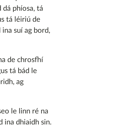
 dá phíosa, tá
s tá léiriú de
ina suí ag bord,
ha de chrosfhí
gus tá bád le
ridh, ag
eo le linn ré na
 ina dhiaidh sin.