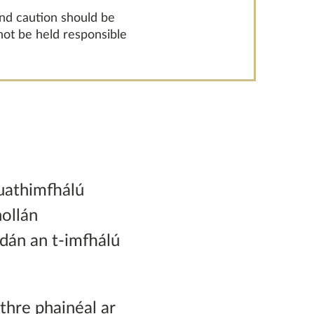
and caution should be
 not be held responsible
luathimfhálú
hollán
dán an t-imfhálú
ithre phainéal ar