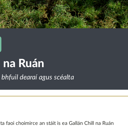
l na Ruán
 bhfuil dearaí agus scéalta
 faoi choimirce an stáit is ea Gallán Chill na Ruán