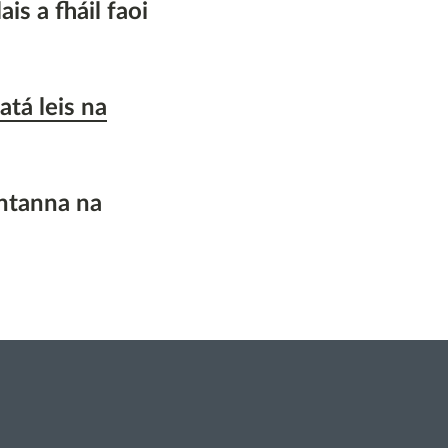
ais a fháil faoi
atá leis na
chtanna na