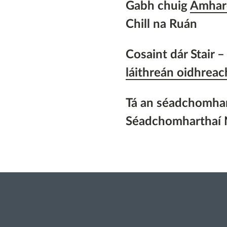
Gabh chuig
Amharc
Chill na Ruán
Cosaint dár Stair 
láithreán oidhreach
Tá an séadchomhart
Séadchomharthaí 