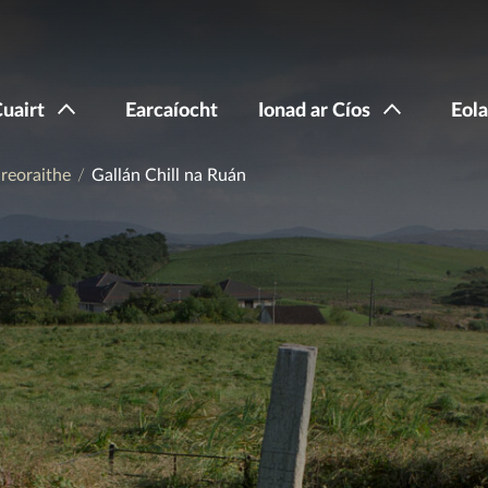
Cuairt
Earcaíocht
Ionad ar Cíos
Eola
reoraithe
Gallán Chill na Ruán