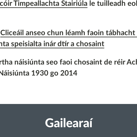
óir Timpeallachta Stairiúla
le tuilleadh eol
–
Cliceáil anseo chun léamh faoin tábhacht 
ta speisialta inár dtír a chosaint
ha náisiúnta seo faoi chosaint de réir A
Náisiúnta 1930 go 2014
Gailearaí