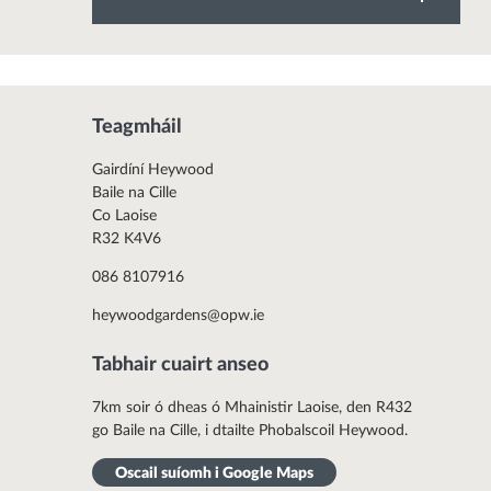
Teagmháil
Gairdíní Heywood
Baile na Cille
Co Laoise
R32 K4V6
086 8107916
heywoodgardens@opw.ie
Tabhair cuairt anseo
7km soir ó dheas ó Mhainistir Laoise, den R432
go Baile na Cille, i dtailte Phobalscoil Heywood.
Oscail suíomh i Google Maps