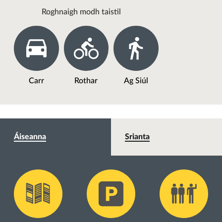
Roghnaigh modh taistil
Carr
Rothar
Ag Siúl
Áiseanna
Srianta