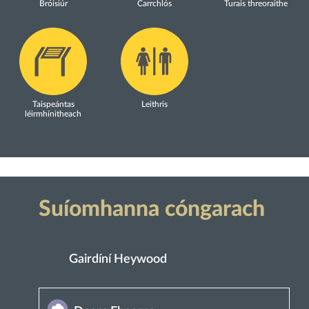
Bróisiúr
Carrchlós
Turais threoraithe
Taispeántas
Leithris
léirmhínitheach
Suíomhanna cóngarach
Gairdíní Heywood