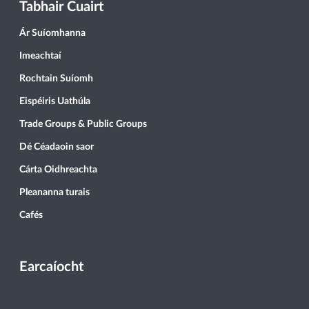
Tabhair Cuairt
Ár Suíomhanna
Imeachtaí
Rochtain Suíomh
Eispéiris Uathúla
Trade Groups & Public Groups
Dé Céadaoin saor
Cárta Oidhreachta
Pleananna turais
Cafés
Earcaíocht