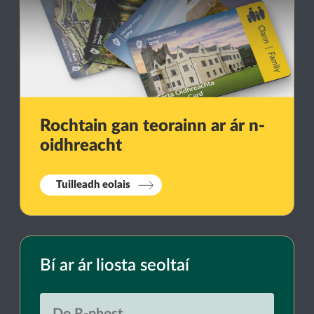
Rochtain gan teorainn ar ár n-
oidhreacht
Tuilleadh eolais
Bí ar ár liosta seoltaí