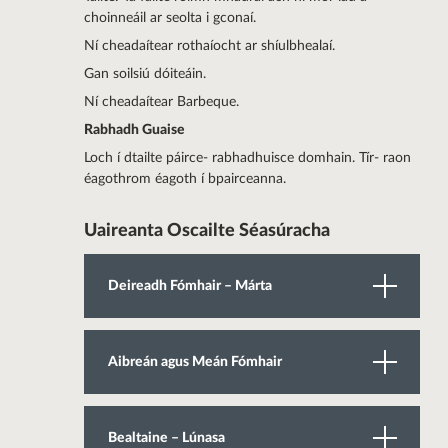
choinneáil ar seolta i gconaí.
Ní cheadaítear rothaíocht ar shíulbhealaí.
Gan soilsiú dóiteáin.
Ní cheadaítear Barbeque.
Rabhadh Guaise
Loch í dtailte páirce- rabhadhuisce domhain. Tír- raon
éagothrom éagoth í bpairceanna.
Uaireanta Oscailte Séasúracha
Deireadh Fómhair – Márta
Aibreán agus Meán Fómhair
Bealtaine – Lúnasa