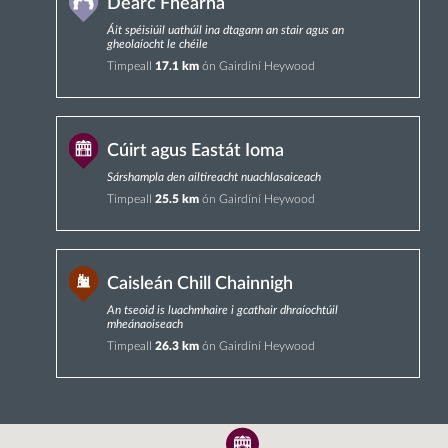
Dearc Fhearna
Áit spéisiúil uathúil ina dtagann an stair agus an
gheolaíocht le chéile
Timpeall
17.1 km
ón Gairdíní Heywood
Cúirt agus Eastát Ioma
Sárshampla den ailtireacht nuachlasaiceach
Timpeall
25.5 km
ón Gairdíní Heywood
Caisleán Chill Chainnigh
An tseoid is luachmhaire i gcathair dhraíochtúil
mheánaoiseach
Timpeall
26.3 km
ón Gairdíní Heywood