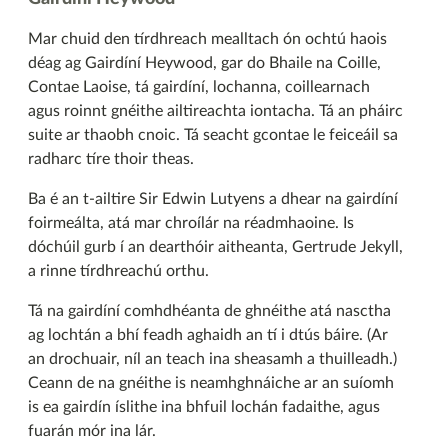
Mar chuid den tírdhreach mealltach ón ochtú haois
déag ag Gairdíní Heywood, gar do Bhaile na Coille,
Contae Laoise, tá gairdíní, lochanna, coillearnach
agus roinnt gnéithe ailtireachta iontacha. Tá an pháirc
suite ar thaobh cnoic. Tá seacht gcontae le feiceáil sa
radharc tíre thoir theas.
Ba é an t-ailtire Sir Edwin Lutyens a dhear na gairdíní
foirmeálta, atá mar chroílár na réadmhaoine. Is
dóchúil gurb í an dearthóir aitheanta, Gertrude Jekyll,
a rinne tírdhreachú orthu.
Tá na gairdíní comhdhéanta de ghnéithe atá nasctha
ag lochtán a bhí feadh aghaidh an tí i dtús báire. (Ar
an drochuair, níl an teach ina sheasamh a thuilleadh.)
Ceann de na gnéithe is neamhghnáiche ar an suíomh
is ea gairdín íslithe ina bhfuil lochán fadaithe, agus
fuarán mór ina lár.