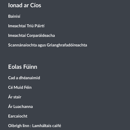
Ionad ar Cíos
Bainisí
Imeachtaí Tríú Páirtí
Imeachtaí Corparáideacha
Scannánaíochta agus Grianghrafadóireachta
Eolas Fúinn
Cad a dhéanaimid
Cé Muid Féin
Ár stair
Ár Luachanna
Earcaíocht
Oibrigh linn : Lamháltais caifé