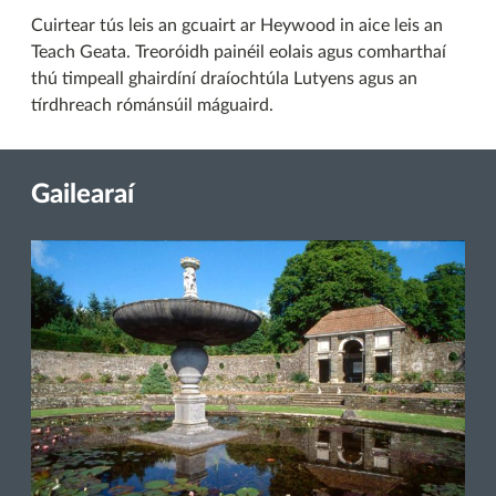
Cuirtear tús leis an gcuairt ar Heywood in aice leis an
Teach Geata. Treoróidh painéil eolais agus comharthaí
thú timpeall ghairdíní draíochtúla Lutyens agus an
tírdhreach rómánsúil máguaird.
Gailearaí