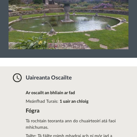
Uaireanta Oscailte
Ar oscailt an bhliain ar fad
Meánfhad Turais:
1 uair an chloig
Fógra
Tá rochtain teoranta ann do chuairteoirí atá faoi
mhíchumas.
Tailte: Tá fáilte roimh mhadraí ach ní mór iad a