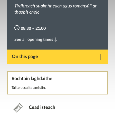
Tírdhreach suaimhneach agus rómánsúil ar
thaobh cnoic
08:30 – 21:00
See all opening times
On this page
Réamhrá
Rochtain laghdaithe
Gailearaí
Tailte oscailte amháin.
Amanna oscailte
Cead isteach