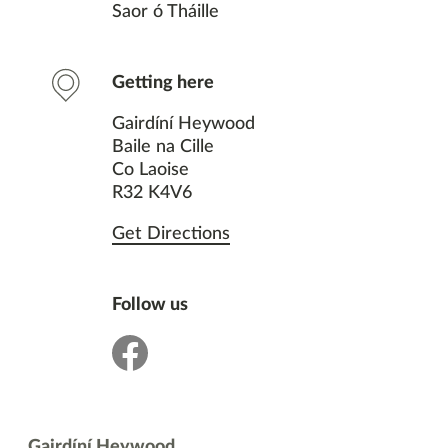
Teagmháil
Saor ó Tháille
Áiseanna
Getting here
Suíomhanna cóngarach
Gairdíní Heywood
Baile na Cille
Co Laoise
B’fhéidir gur mhaith leat freisin
R32 K4V6
Get Directions
Follow us
facebook
Gairdíní Heywood