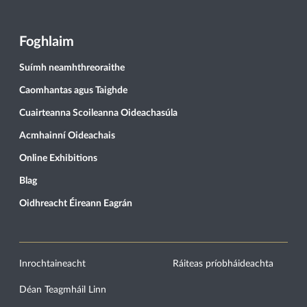
Foghlaim
Suímh neamhthreoraithe
Caomhantas agus Taighde
Cuairteanna Scoileanna Oideachasúla
Acmhainní Oideachais
Online Exhibitions
Blag
Oidhreacht Éireann Eagrán
Inrochtaineacht
Ráiteas príobháideachta
Déan Teagmháil Linn