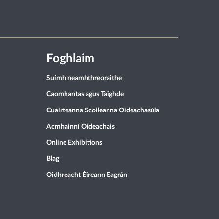
Foghlaim
Suímh neamhthreoraithe
Caomhantas agus Taighde
Cuairteanna Scoileanna Oideachasúla
Acmhainní Oideachais
Online Exhibitions
Blag
Oidhreacht Éireann Eagrán