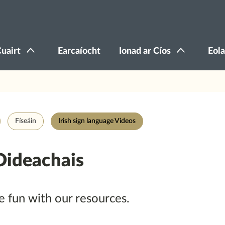
Cuairt
Earcaíocht
Ionad ar Cíos
Eola
Físeáin
Irish sign language Videos
Oideachais
 fun with our resources.