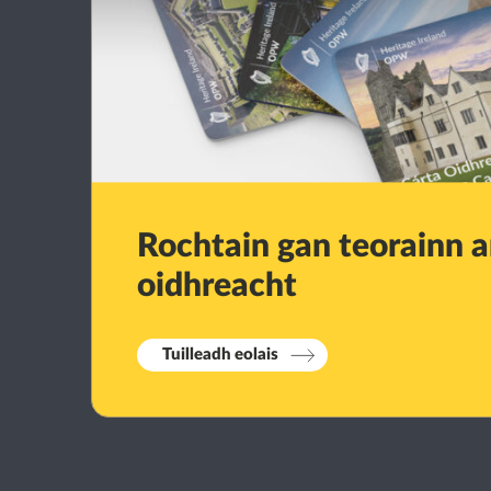
Rochtain gan teorainn ar
oidhreacht
Tuilleadh eolais