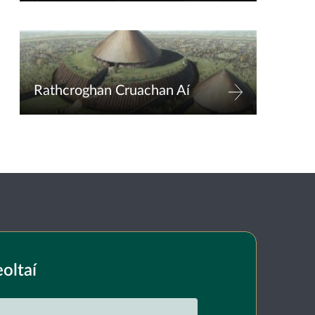
Rathcroghan Cruachan Aí
eoltaí