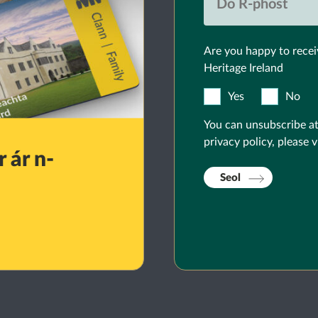
Are you happy to recei
Heritage Ireland
Yes
No
You can unsubscribe at
privacy policy, please v
 ár n-
Seol