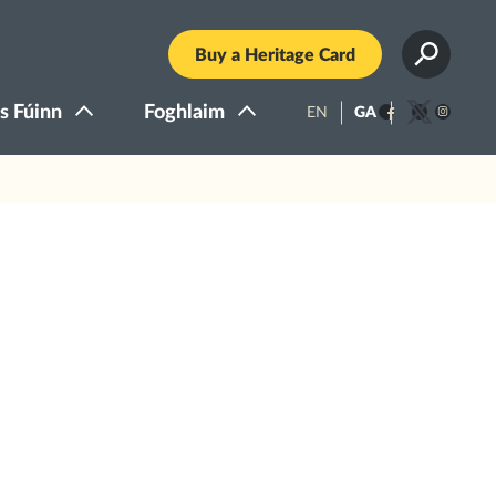
Buy a Heritage Card
s Fúinn
Foghlaim
EN
GA
Facebook
Twitter
Instagra