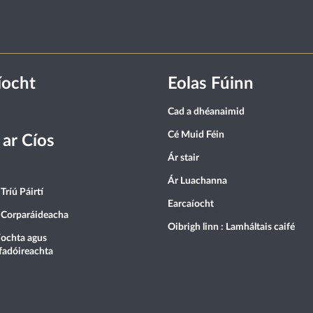
íocht
Eolas Fúinn
Cad a dhéanaimid
Cé Muid Féin
 ar Cíos
Ár stair
Ár Luachanna
Tríú Páirtí
Earcaíocht
 Corparáideacha
Oibrigh linn : Lamháltais caifé
ochta agus
fadóireachta