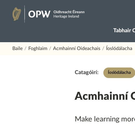
Skip
to
Oidhreacht
content
Tabhair 
Éireann
Baile
Foghlaim
Acmhainní Oideachais
Íoslódálacha
Catagóirí:
Íoslódálacha
Acmhainní 
Make learning more