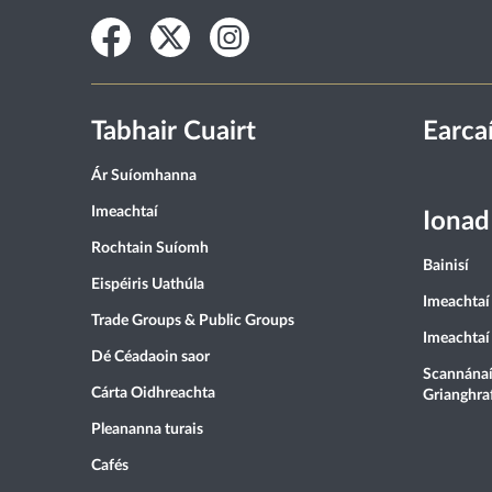
Facebook
Twitter
Instagram
Tabhair Cuairt
Earca
Ár Suíomhanna
Imeachtaí
Ionad
Rochtain Suíomh
Bainisí
Eispéiris Uathúla
Imeachtaí 
Trade Groups & Public Groups
Imeachtaí
Dé Céadaoin saor
Scannánaí
Cárta Oidhreachta
Grianghra
Pleananna turais
Cafés