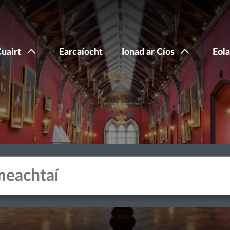
Cuairt
Earcaíocht
Ionad ar Cíos
Eola
acters for results.