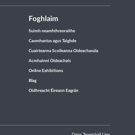
Foghlaim
Suímh neamhthreoraithe
Caomhantas agus Taighde
Cuairteanna Scoileanna Oideachasúla
Acmhainní Oideachais
Online Exhibitions
Blag
Oidhreacht Éireann Eagrán
Déan Teagmháil Linn