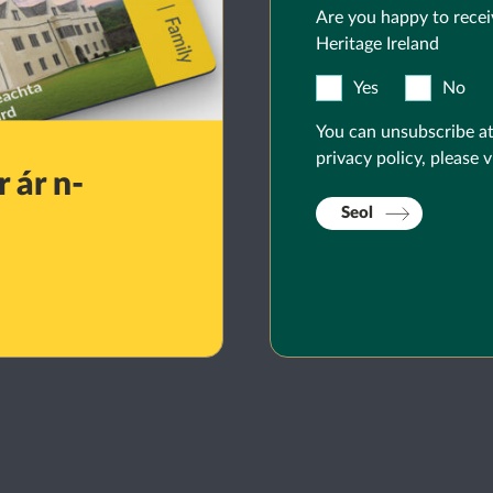
Are you happy to recei
Heritage Ireland
Yes
No
You can unsubscribe at
privacy policy, please v
 ár n-
Seol