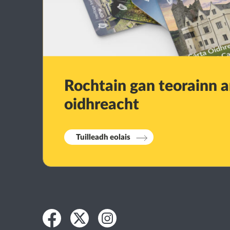
Rochtain gan teorainn ar
oidhreacht
Tuilleadh eolais
Facebook
Twitter
Instagram