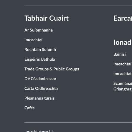
Tabhair Cuairt
Earca
Ár Suíomhanna
Imeachtaí
Ionad
Rochtain Suíomh
Bainisí
Eispéiris Uathúla
Imeachtaí 
Trade Groups & Public Groups
Imeachtaí
Dé Céadaoin saor
Scannánaí
Cárta Oidhreachta
Grianghra
Pleananna turais
Cafés
Inrochtaineacht