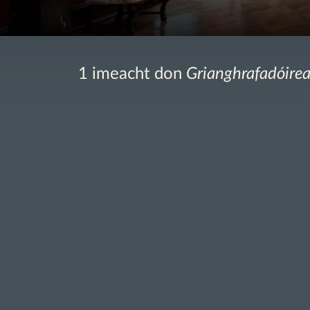
1 imeacht don
Grianghrafadóire