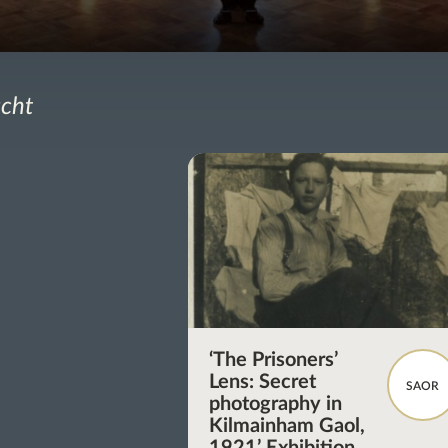
acht
‘The Prisoners’
Lens: Secret
SAOR
photography in
Kilmainham Gaol,
1921’ Exhibition.