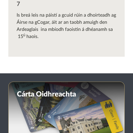
Is breá leis na páistí a gcuid rúin a dhoirteadh ag
Áirse na gCogar, áit ar an taobh amuigh den
Ardeaglais ina mbíodh faoistin á dhéanamh sa
ú
15
haois.
Cárta Oidhreachta