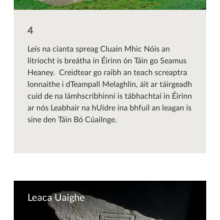
Leis na cianta spreag Cluain Mhic Nóis an
litríocht is breátha in Éirinn ón Táin go Seamus
Heaney. Creidtear go raibh an teach screaptra
lonnaithe i dTeampall Melaghlin, áit ar táirgeadh
cuid de na lámhscríbhinní is tábhachtaí in Éirinn
ar nós Leabhair na hUidre ina bhfuil an leagan is
sine den Táin Bó Cúailnge.
Leaca Uaighe