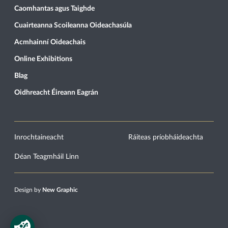
Caomhantas agus Taighde
Cuairteanna Scoileanna Oideachasúla
Acmhainní Oideachais
Online Exhibitions
Blag
Oidhreacht Éireann Eagrán
Inrochtaineacht
Ráiteas príobháideachta
Déan Teagmháil Linn
Design by
New Graphic