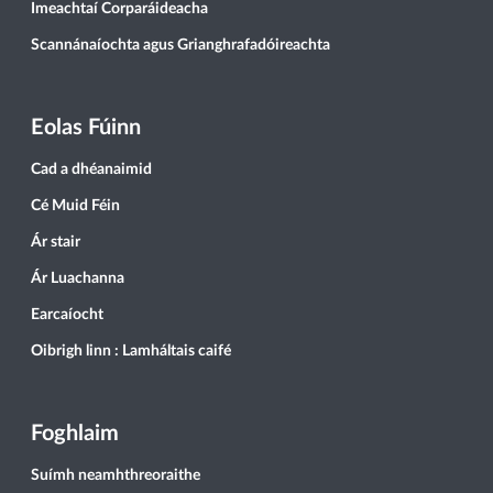
Imeachtaí Corparáideacha
Scannánaíochta agus Grianghrafadóireachta
Eolas Fúinn
Cad a dhéanaimid
Cé Muid Féin
Ár stair
Ár Luachanna
Earcaíocht
Oibrigh linn : Lamháltais caifé
Foghlaim
Suímh neamhthreoraithe