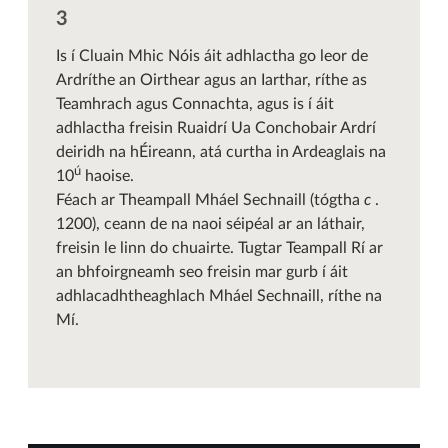
Is í Cluain Mhic Nóis áit adhlactha go leor de
Ardríthe an Oirthear agus an Iarthar, ríthe as
Teamhrach agus Connachta, agus is í áit
adhlactha freisin Ruaidrí Ua Conchobair Ardrí
deiridh na hÉireann, atá curtha in Ardeaglais na
ú
10
haoise.
Féach ar Theampall Mháel Sechnaill (tógtha
c
.
1200), ceann de na naoi séipéal ar an láthair,
freisin le linn do chuairte. Tugtar Teampall Rí ar
an bhfoirgneamh seo freisin mar gurb í áit
adhlacadhtheaghlach Mháel Sechnaill, ríthe na
Mí.