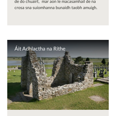
de do chuairt, mar aon le macasamhail de na
crosa sna suíomhanna bunaidh taobh amuigh.
Áit Adhlactha na Ríthe