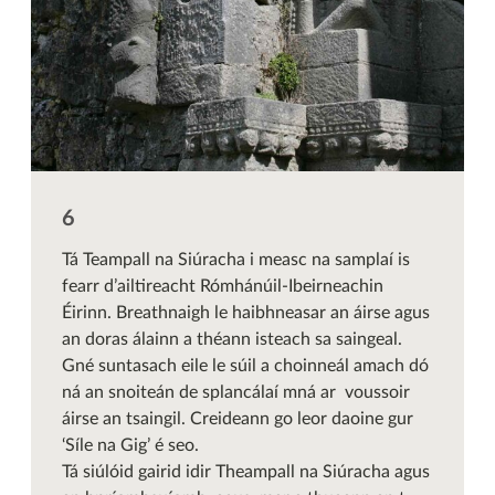
Tá Teampall na Siúracha i measc na samplaí is
fearr d’ailtireacht Rómhánúil-Ibeirneachin
Éirinn. Breathnaigh le haibhneasar an áirse agus
an doras álainn a théann isteach sa saingeal.
Gné suntasach eile le súil a choinneál amach dó
ná an snoiteán de splancálaí mná ar voussoir
áirse an tsaingil. Creideann go leor daoine gur
‘Síle na Gig’ é seo.
Tá siúlóid gairid idir Theampall na Siúracha agus