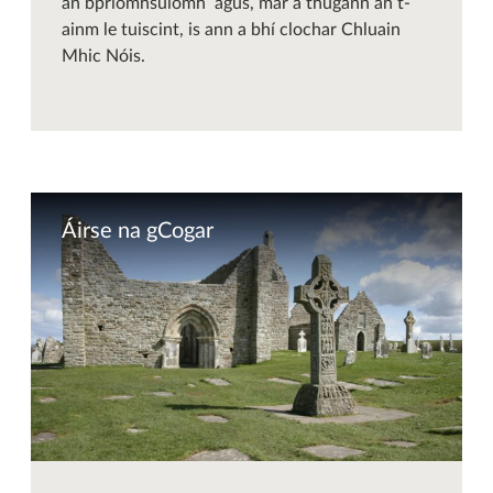
an bpríomhsuíomh agus, mar a thugann an t-
ainm le tuiscint, is ann a bhí clochar Chluain
Mhic Nóis.
Áirse na gCogar