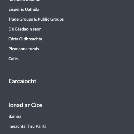
Eispéiris Uathúla
Trade Groups & Public Groups
Dé Céadaoin saor
Cárta Oidhreachta
Pleananna turais
Cafés
Earcaíocht
Ionad ar Cíos
Bainisí
Imeachtaí Tríú Páirtí