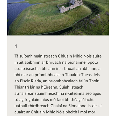
Tá suíomh mainistreach Chluain Mhic Nóis suite
in áit aoibhinn ar bhruach na Sionainne. Spota
straitéiseach a bhí ann inar bhuail an abhainn, a
bhí mar an príomhbhealach Thuaidh-Theas, leis
an Eiscir Riada, an príomhbhealach talún Thoir-
Thiar trí lár na hÉireann. Súigh isteach
atmaisféar suaimhneach na n-áiteanna seo agus
tú ag foghlaim níos mó faoi bhithéagsúlacht
uathúil thírdhreach Chalaí na Sionainne. Is deis í
cuairt ar Chluain Mhic Nóis bheith i mol mór