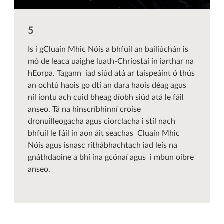
Is i gCluain Mhic Nóis a bhfuil an bailiúchán is
mó de leaca uaighe luath-Chríostaí in iarthar na
hEorpa. Tagann iad siúd atá ar taispeáint ó thús
an ochtú haois go dtí an dara haois déag agus
níl iontu ach cuid bheag díobh siúd atá le fáil
anseo. Tá na hinscríbhinní croise
dronuilleogacha agus ciorclacha i stíl nach
bhfuil le fáil in aon áit seachas Cluain Mhic
Nóis agus isnasc ríthábhachtach iad leis na
gnáthdaoine a bhí ina gcónaí agus i mbun oibre
anseo.