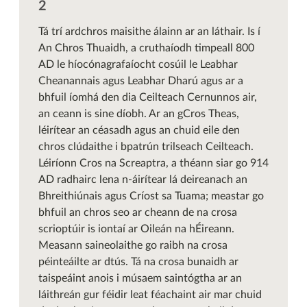
Tá trí ardchros maisithe álainn ar an láthair. Is í
An Chros Thuaidh, a cruthaíodh timpeall 800
AD le híocónagrafaíocht cosúil le Leabhar
Cheanannais agus Leabhar Dharú agus ar a
bhfuil íomhá den dia Ceilteach Cernunnos air,
an ceann is sine díobh. Ar an gCros Theas,
léirítear an céasadh agus an chuid eile den
chros clúdaithe i bpatrún trilseach Ceilteach.
Léiríonn Cros na Screaptra, a théann siar go 914
AD radhairc lena n-áirítear lá deireanach an
Bhreithiúnais agus Críost sa Tuama; meastar go
bhfuil an chros seo ar cheann de na crosa
scrioptúir is iontaí ar Oileán na hÉireann.
Measann saineolaithe go raibh na crosa
péinteáilte ar dtús. Tá na crosa bunaidh ar
taispeáint anois i músaem saintógtha ar an
láithreán gur féidir leat féachaint air mar chuid