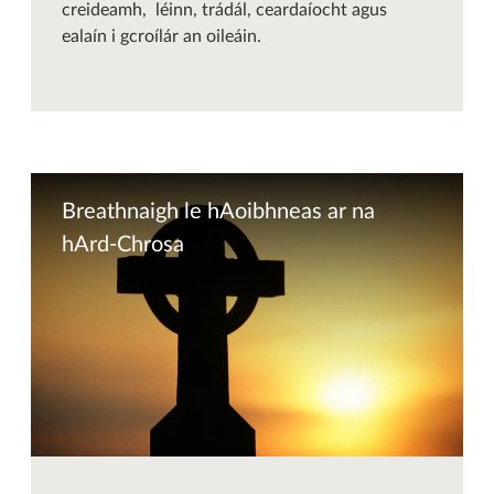
creideamh, léinn, trádál, ceardaíocht agus
ealaín i gcroílár an oileáin.
Breathnaigh le hAoibhneas ar na
hArd-Chrosa