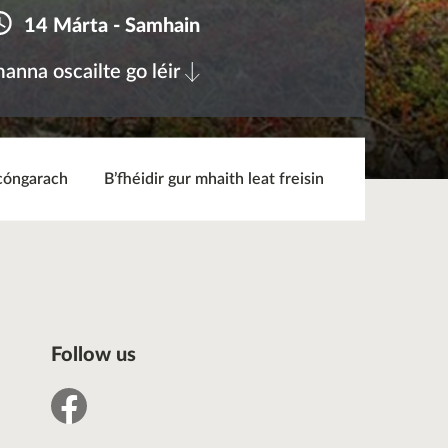
14 Márta - Samhain
anna oscailte go léir
cóngarach
B’fhéidir gur mhaith leat freisin
Follow us
facebook