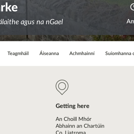
arke
álaithe agus na nGael
Am
Teagmháil
Áiseanna
Achmhainní
Suíomhanna 
Getting here
An Choill Mhór
Abhainn an Chartúin
Co. Liatroma