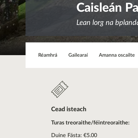
Caisleán P
Lean lorg na bpland
Réamhrá
Gailearaí
Amanna oscailte
Cead isteach
Turas treoraithe/féintreoraithe:
Duine Fásta: €5.00