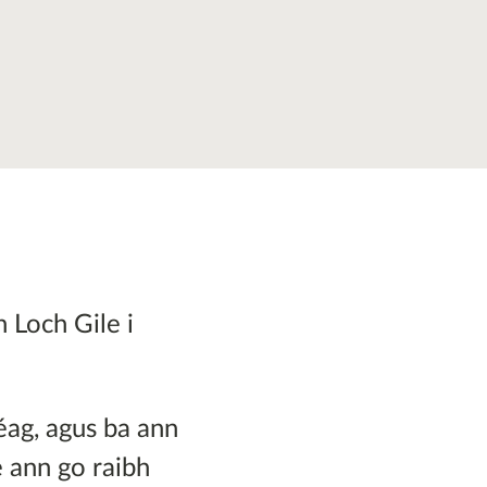
 Loch Gile i
éag, agus ba ann
e ann go raibh