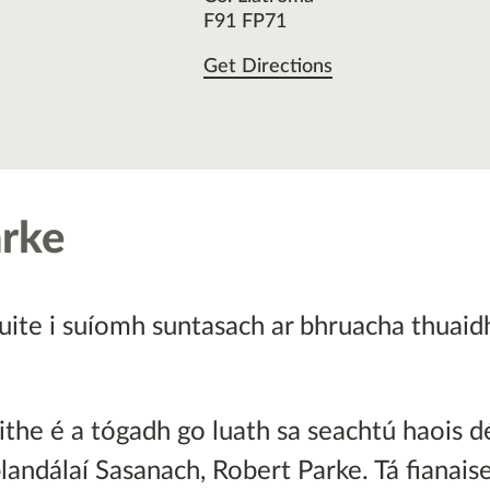
F91 FP71
Get Directions
arke
uite i suíomh suntasach ar bhruacha thuaidh
rithe é a tógadh go luath sa seachtú haois d
plandálaí Sasanach, Robert Parke. Tá fianais