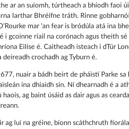
ithe ar an suíomh, túrtheach a bhíodh faoi ú
arna Iarthar Bhréifne tráth. Rinne gobharnó
 O’Rourke mar ‘an fear is bródúla atá ina b
 sé i gcoinne riail na corónach agus theith sé
ríona Eilíse é. Caitheadh isteach i dTúr Lo
 sa deireadh crochadh ag Tyburn é.
1677, nuair a bádh beirt de pháistí Parke sa 
aisleán ina dhiaidh sin. Ní dhearnadh é a at
 haois, ag baint úsáid as dair agus as ceard
ireann.
ir ag luí na gréine, bíonn scáthchruth fíorál