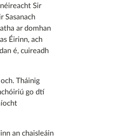
inéireacht Sir
ir Sasanach
heatha ar domhan
 as Éirinn, ach
ndan é, cuireadh
loch. Tháinig
hchóiriú go dtí
aíocht
ainn an chaisleáin