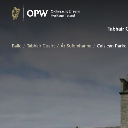
Skip
to
Oidhreacht
content
Tabhair 
Éireann
Baile
Tabhair Cuairt
Ár Suíomhanna
Caisleán Parke