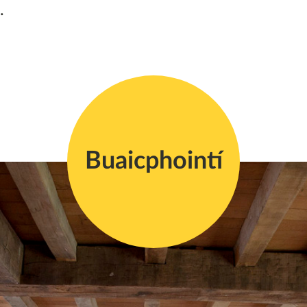
.
Buaicphointí