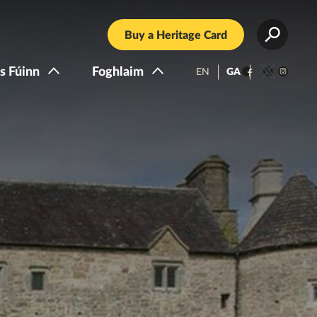
Buy a Heritage Card
s Fúinn
Foghlaim
EN
GA
Facebook
Twitter
Instagra