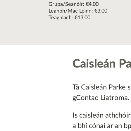
Grúpa/Seanóir: €4.00
Leanbh/Mac Léinn: €3.00
Teaghlach: €13.00
Caisleán P
Tá Caisleán Parke s
gContae Liatroma.
Is caisleán athchói
a bhí cónaí ar an b