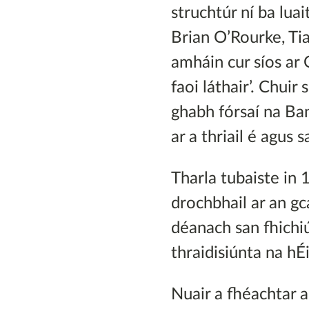
struchtúr ní ba lua
Brian O’Rourke, Ti
amháin cur síos ar
faoi láthair’. Chuir
ghabh fórsaí na Ban
ar a thriail é agus
Tharla tubaiste in 
drochbhail ar an gc
déanach san fhichiú
thraidisiúnta na hÉ
Nuair a fhéachtar a