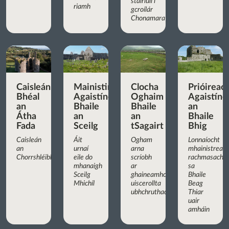
stairiúil i
riamh
gcroílár
Chonamara
Caisleán
Mainistir
Clocha
Prióireac
Bhéal
Agaistíneach
Oghaim
Agaistíne
an
Bhaile
Bhaile
an
Átha
an
an
Bhaile
Fada
Sceilg
tSagairt
Bhig
Caisleán
Áit
Ogham
Lonnaíocht
an
urnaí
arna
mhainistreac
Chorrshléibhe
eile do
scríobh
rachmasach
mhanaigh
ar
sa
Sceilg
ghaineamhchloch
Bhaile
Mhichíl
uiscerollta
Beag
ubhchruthach
Thiar
uair
amháin