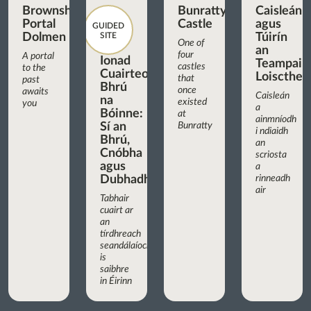
Brownshill
Bunratty
Caisleán
Portal
Castle
agus
GUIDED
Dolmen
SITE
Túirín
One of
an
four
A portal
Ionad
Teampaill
castles
to the
Cuairteoirí
Loiscthe
that
past
Bhrú
once
awaits
Caisleán
na
existed
you
a
Bóinne:
at
ainmníodh
Sí an
Bunratty
i ndiaidh
Bhrú,
an
Cnóbha
scriosta
agus
a
Dubhadh
rinneadh
air
Tabhair
cuairt ar
an
tírdhreach
seandálaíochta
is
saibhre
in Éirinn