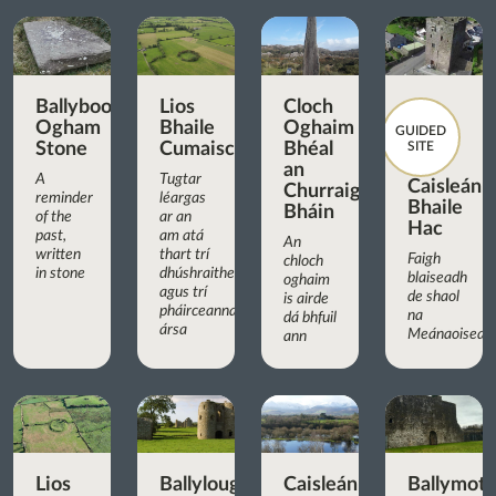
Ballyboodan
Lios
Cloch
Ogham
Bhaile
Oghaim
GUIDED
Stone
Cumaisc
Bhéal
SITE
an
A
Tugtar
Caisleán
Churraigh
reminder
léargas
Bhaile
Bháin
of the
ar an
Hac
past,
am atá
An
written
thart trí
Faigh
chloch
in stone
dhúshraitheanna
blaiseadh
oghaim
agus trí
de shaol
is airde
pháirceanna
na
dá bhfuil
ársa
Meánaoisean
ann
Lios
Ballyloughan
Caisleán
Ballymot