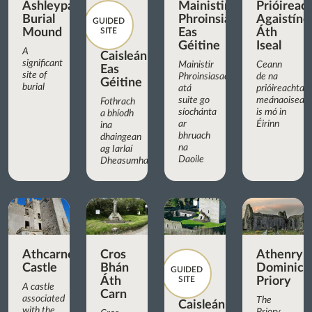
Ashleypark
Mainistir
Prióireac
Burial
Phroinsiasach
Agaistíne
GUIDED
Mound
SITE
Eas
Áth
Géitine
Iseal
A
Caisleán
significant
Mainistir
Ceann
Eas
site of
Phroinsiasach
de na
Géitine
burial
atá
prióireachtaí
suite go
meánaoiseac
Fothrach
síochánta
is mó in
a bhíodh
ar
Éirinn
ina
bhruach
dhaingean
na
ag Iarlaí
Daoile
Dheasumhan
Athcarne
Cros
Athenry
Castle
Bhán
Dominica
GUIDED
Áth
SITE
Priory
A castle
Carn
associated
The
Caisleán
with the