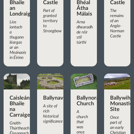
Bhaile
Castle
Bhéal
Castle
an
Átha
Part of
The
Londraigh
Málais
granted
remains
territory
of an
Lios
Arna
to
Anglo-
iontach
dhearadh
Strongbow
Norman
a
de réir
Castle
thugann
stíl
léargas
túrthí
ar an
Meánaois
in Éirinn
Caisleán
Ballynavenooragh
Ballynoran
Ballywih
Bhaile
Church
Monastic
A site of
na
Site
rich
A
Carraige
historical
church
Once
significance
that
part of
Gnáth-
was
an early
Thúrtheach
once
Christian
Éireannach