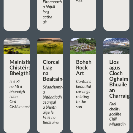
Age
Éireannach
a bhfuil
lorg
catha
air
Mainistir
Ciorcal
Boheh
Lios
Chistéirseach
Liag
Rock
agus
Bheigthí
na
Art
Cloch
Bealtaine
Oghaim
Is é Rí
Contains
Bhuaile
na Mí a
beautiful
Séadchomhartha
an
bhunaigh
carvings
a
Charraigí
í don
relating
bhféadfadh
Ord
to the
ceangal
Faoi
Cistéirseach
sun
a bheith
cheilt i
aige le
gcoillte
Féile na
Chill
Bealtaine
Mhantáin