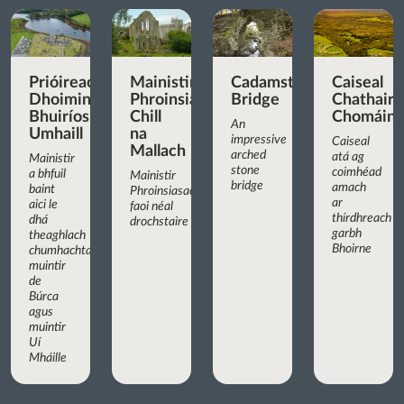
Prióireacht
Mainistir
Cadamstown
Caiseal
Dhoiminiceach
Phroinsiasach
Bridge
Chathair
Bhuiríos
Chill
Chomáin
An
Umhaill
na
impressive
Caiseal
Mallach
arched
atá ag
Mainistir
stone
coimhéad
a bhfuil
Mainistir
bridge
amach
baint
Phroinsiasach
ar
aici le
faoi néal
thírdhreach
dhá
drochstaire
garbh
theaghlach
Bhoirne
chumhachtacha:
muintir
de
Búrca
agus
muintir
Uí
Mháille