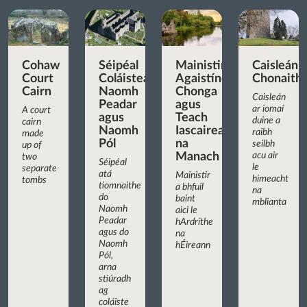
Cohaw
Séipéal
Mainistir
Caisleán
Court
Coláisteach
Agaistíneach
Chonaith
Cairn
Naomh
Chonga
Caisleán
Peadar
agus
ar iomaí
A court
agus
Teach
duine a
cairn
Naomh
Iascaireachta
raibh
made
Pól
na
seilbh
up of
Manach
acu air
two
Séipéal
le
separate
atá
Mainistir
himeacht
tombs
tiomnaithe
a bhfuil
na
do
baint
mblianta
Naomh
aici le
Peadar
hArdríthe
agus do
na
Naomh
hÉireann
Pól,
arna
stiúradh
ag
coláiste