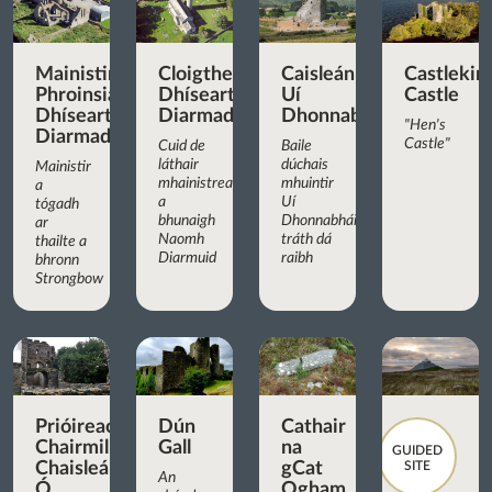
Mainistir
Cloigtheach
Caisleán
Castlekir
Phroinsiasach
Dhíseart
Uí
Castle
Dhíseart
Diarmada
Dhonnabháin
"Hen's
Diarmada
Castle"
Cuid de
Baile
láthair
dúchais
Mainistir
mhainistreach
mhuintir
a
a
Uí
tógadh
bhunaigh
Dhonnabháin
ar
Naomh
tráth dá
thailte a
Diarmuid
raibh
bhronn
Strongbow
Prióireacht
Dún
Cathair
Chairmilíteach
Gall
na
GUIDED
Chaisleán
gCat
SITE
An
Ó
Ogham