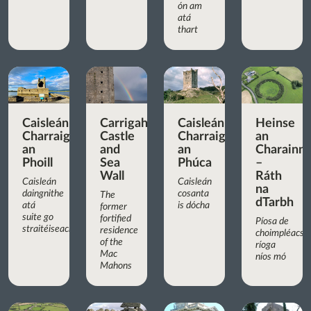
ón am
atá
thart
Caisleán
Carrigaholt
Caisleán
Heinse
Charraig
Castle
Charraig
an
an
and
an
Charainn
Phoill
Sea
Phúca
–
Wall
Ráth
Caisleán
Caisleán
na
daingnithe
cosanta
The
dTarbh
atá
is dócha
former
suite go
fortified
Píosa de
straitéiseach
residence
choimpléacs
of the
ríoga
Mac
níos mó
Mahons