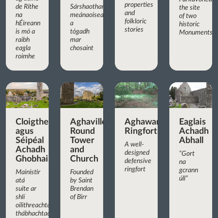
properties
de Ríthe
Sárshaothar
the site
and
na
meánaoiseach,
of two
folkloric
hÉireann
a
historic
stories
is mó a
tógadh
Monuments
raibh
mar
eagla
chosaint
roimhe
Cloigtheach
Aghaviller
Aghaward
Eaglais
agus
Round
Ringfort
Achadh
Séipéal
Tower
Abhall
A well-
Achadh
and
designed
“Gort
Ghobhair
Church
defensive
na
ringfort
gcrann
Mainistir
Founded
úll”
atá
by Saint
suite ar
Brendan
shlí
of Birr
oilithreachta
thábhachtach