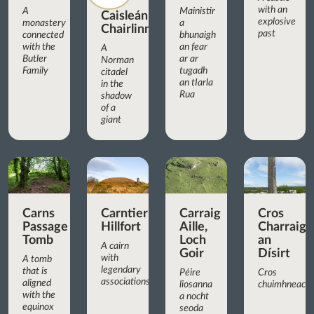
with an
A
Mainistir
Caisleán
explosive
monastery
a
Chairlinn
past
connected
bhunaigh
with the
an fear
A
Butler
ar ar
Norman
Family
tugadh
citadel
an tIarla
in the
Rua
shadow
of a
giant
Carns
Carntierna
Carraig
Cros
Passage
Hillfort
Aille,
Charraig
Tomb
Loch
an
A cairn
Goir
Dísirt
with
A tomb
legendary
that is
Péire
Cros
associations
aligned
liosanna
chuimhneachá
with the
a nocht
equinox
seoda