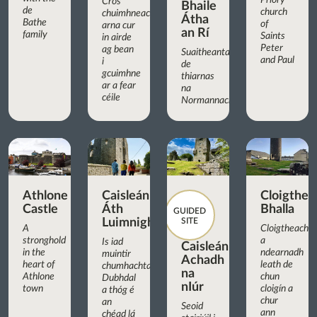
Priory
Cros
Bhaile
de
church
chuimhneacháin
Átha
Bathe
of
arna cur
an Rí
family
Saints
in airde
Peter
ag bean
Suaitheantas
and Paul
i
de
gcuimhne
thiarnas
ar a fear
na
céile
Normannach
Athlone
Caisleán
Cloigthea
Castle
Áth
Bhalla
GUIDED
Luimnigh
SITE
A
Cloigtheach
stronghold
a
Is iad
Caisleán
in the
ndearnadh
muintir
Achadh
heart of
leath de
chumhachtach
na
Athlone
chun
Dubhdal
nIúr
town
cloigín a
a thóg é
chur
an
Seoid
ann
chéad lá