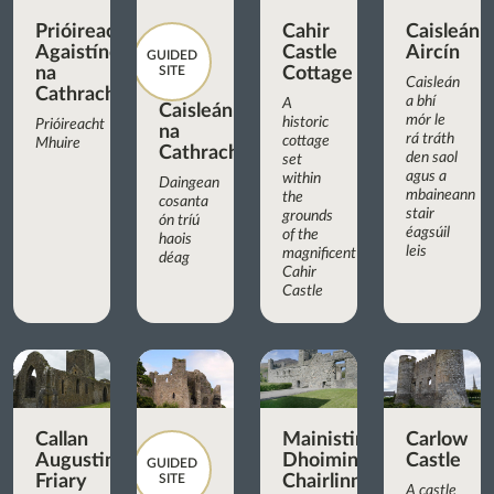
Prióireacht
Cahir
Caisleán
Agaistíneach
Castle
Aircín
GUIDED
na
SITE
Cottage
Caisleán
Cathrach
a bhí
A
Caisleán
mór le
historic
Prióireacht
na
rá tráth
cottage
Mhuire
Cathrach
den saol
set
agus a
within
Daingean
mbaineann
the
cosanta
stair
grounds
ón tríú
éagsúil
of the
haois
leis
magnificent
déag
Cahir
Castle
Callan
Mainistir
Carlow
Augustinian
Dhoiminiceach
Castle
GUIDED
Friary
SITE
Chairlinn
A castle