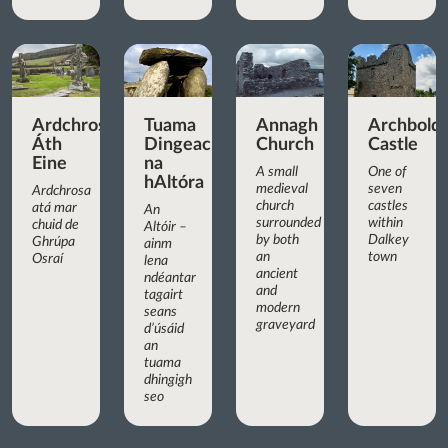
Ardchrosa
Tuama
Annagh
Archbold’
Áth
Dingeach
Church
Castle
Eine
na
A small
One of
hAltóra
medieval
seven
Ardchrosa
church
castles
atá mar
An
surrounded
within
chuid de
Altóir –
by both
Dalkey
Ghrúpa
ainm
an
town
Osraí
lena
ancient
ndéantar
and
tagairt
modern
seans
graveyard
d’úsáid
an
tuama
dhingigh
seo