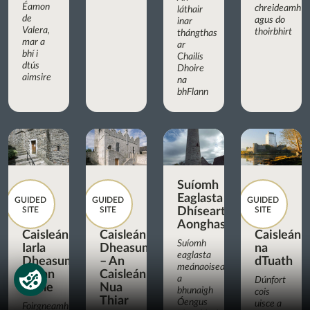
Éamon
chreideamh
láthair
de
agus do
inar
Valera,
thoirbhirt
thángthas
mar a
ar
bhí i
Chailís
dtús
Dhoire
aimsire
na
bhFlann
Suíomh
Eaglasta
GUIDED
GUIDED
GUIDED
SITE
SITE
Dhíseart
SITE
Aonghasa
Caisleán
Caisleán
Caisleán
Suíomh
Iarla
Dheasumhan
na
eaglasta
Dheasumhan,
– An
dTuath
meánaoiseach
Cionn
Caisleán
a
Dúnfort
tSáile
Nua
bhunaigh
cois
Thiar
Óengus
uisce a
Foirgneamh