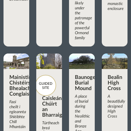
likely
monastic
under
enclosure
the
patronage
of the
powerful
Ormond
family
Mainistir
Baunogenasraid
Bealin
Chistéirseach
Burial
High
GUIDED
Bhealach
SITE
Mound
Cross
Conglais
A place
A
Caisleán
of burial
beautifully
Faoi
Chúirt
during
designed
cheilt i
an
the
High
ngleannta
Bharraigh
Neolithic
Cross
Shléibhte
and
Chill
Túrtheach
Bronze
Mhantáin
breá