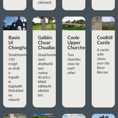
cléireach
Baois
Galláin
Coole
Coolhill
Uí
Chuar
Upper
Castle
Chonghaile
Chuallachta
Churches
A castle
with
Séadchomhartha
Séadchomhartha
Two
views
140
nach
churches
over the
troigh
dtabharfá
close by
River
ar airde
aon
each
Barrow
a
suntas
other
tógadh
dó ach a
le
bhfuil
haghaidh
tábhacht
fhóirithint
ollmhór
na
leis
mbocht