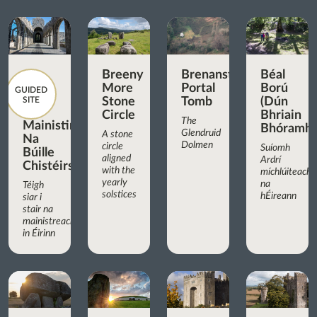
Breeny
Brenanstown
Béal
More
Portal
Ború
GUIDED
SITE
Stone
Tomb
(Dún
Circle
Bhriain
The
Mainistir
Bhóramha
Glendruid
A stone
Na
Dolmen
circle
Suíomh
Búille
aligned
Ardrí
Chistéirseach
with the
míchlúiteach
yearly
na
Téigh
solstices
hÉireann
siar i
stair na
mainistreacha
in Éirinn