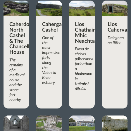
Caherdorgan
Cahergall
Lios
Lios
North
Cashel
Chathair
Cahervagl
Cashel
Mhic
One of
Daingean
& The
Neachtain
the
na Ríthe
Chancellor’s
most
Píosa de
House
impressive
chóras
forts
páirceanna
The
along
forleathan
remains
the
a
of a
Valencia
bhaineann
medieval
River
le
house
estuary
tréimhsí
and the
difriúla
stone
fort
nearby