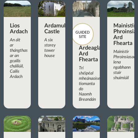
Lios
Ardamullivan
Mainistir
Ardach
Castle
Phroinsia
GUIDED
SITE
Ard
An áit
A six
Fhearta
ar
storey
Ardeaglais
thángthas
tower
Mainistir
Ard
ar an
house
Phroinsiasach
Fhearta
gcailís
lena
cháiliúil,
ngabhann
Trí
Cailís
stair
shéipéal
Ardach
shuimiúil
mheánaoiseacha
tiomanta
do
Naomh
Breandán