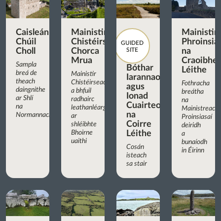
Caisleán
Mainistir
Mainistir
Chúil
Chistéirseach
Phroinsia
GUIDED
Choll
Chorca
SITE
na
Mrua
Craoibhe
Sampla
Bóthar
Léithe
breá de
Mainistir
Iarannaoise
theach
Chistéirseach
Fothracha
agus
daingnithe
a bhfuil
breátha
Ionad
ar Shlí
radhairc
na
Cuairteoirí
na
leathanléargais
Mainistreach
na
Normannach
ar
Proinsiasaí
Coirre
shléibhte
deiridh
Bhoirne
Léithe
a
uaithi
bunaíodh
Cosán
in Éirinn
isteach
sa stair