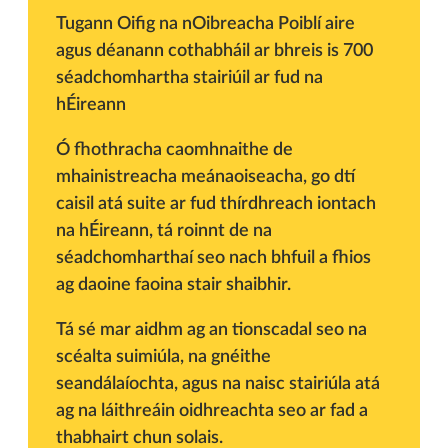
Tugann Oifig na nOibreacha Poiblí aire
agus déanann cothabháil ar bhreis is 700
séadchomhartha stairiúil ar fud na
hÉireann
Ó fhothracha caomhnaithe de
mhainistreacha meánaoiseacha, go dtí
caisil atá suite ar fud thírdhreach iontach
na hÉireann, tá roinnt de na
séadchomharthaí seo nach bhfuil a fhios
ag daoine faoina stair shaibhir.
Tá sé mar aidhm ag an tionscadal seo na
scéalta suimiúla, na gnéithe
seandálaíochta, agus na naisc stairiúla atá
ag na láithreáin oidhreachta seo ar fad a
thabhairt chun solais.