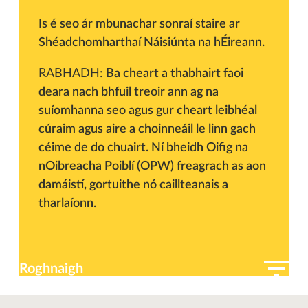
Is é seo ár mbunachar sonraí staire ar
Shéadchomharthaí Náisiúnta na hÉireann.
RABHADH:
Ba cheart a thabhairt faoi
deara nach bhfuil treoir ann ag na
suíomhanna seo agus gur cheart leibhéal
cúraim agus aire a choinneáil le linn gach
céime de do chuairt. Ní bheidh Oifig na
nOibreacha Poiblí (OPW) freagrach as aon
damáistí, gortuithe nó caillteanais a
tharlaíonn.
Roghnaigh