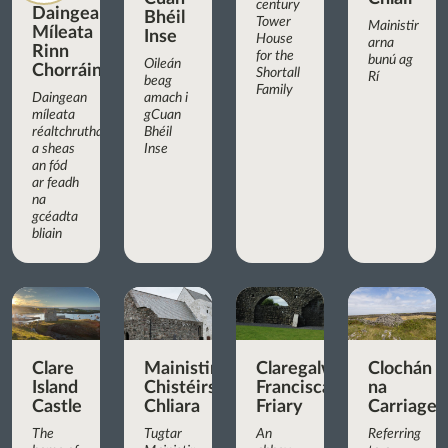
century
Daingean
Bhéil
Tower
Mainistir
Míleata
Inse
House
arna
Rinn
for the
bunú ag
Oileán
Chorráin
Shortall
Rí
beag
Family
Daingean
amach i
míleata
gCuan
réaltchruthach
Bhéil
a sheas
Inse
an fód
ar feadh
na
gcéadta
bliain
Clare
Mainistir
Claregalway
Clochán
Island
Chistéirseach
Franciscan
na
Castle
Chliara
Friary
Carriage
The
Tugtar
An
Referring