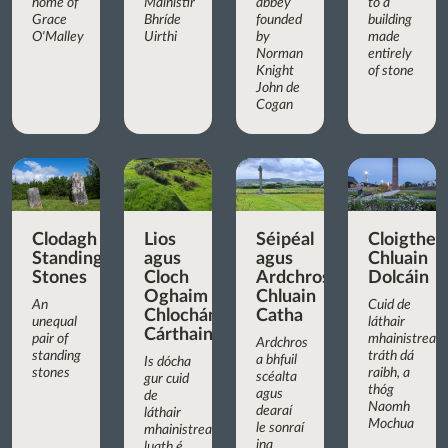
home of
Mainistir
abbey
to a
Grace
Bhríde
founded
building
O'Malley
Uirthi
by
made
Norman
entirely
Knight
of stone
John de
Cogan
Clodagh
Lios
Séipéal
Cloigthea
Standing
agus
agus
Chluain
Stones
Cloch
Ardchros
Dolcáin
Oghaim
Chluain
An
Cuid de
Chlochán
Catha
unequal
láthair
Cárthainn
pair of
mhainistreac
Ardchros
standing
tráth dá
a bhfuil
Is dócha
stones
raibh, a
scéalta
gur cuid
thóg
agus
de
Naomh
dearaí
láthair
Mochua
le sonraí
mhainistreach
ina
luath é