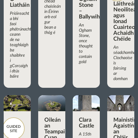
chéad
Láithreán
Liatháin
Stone
chaisleán
Neoilitea
–
in Éirinn
Prióireacht
agus
Ballywiheen
arb eol
a bhí
Ionad
gur
faoi
An
Cuairteoir
bean a
phátrúnacht
Ogham
thóg é
Achaidh
ceann
Stone,
Chéide
de na
once
teaghlaigh
thought
An
ba
to
séadchomhar
shaibhre
contain
Clochaoise
i
gold
is
gCorcaigh
fairsing
i dtús
ar
báire
domhan
Oileán
Clara
Mainistir
an
Castle
Agaistíne
GUIDED
SITE
Teampaill,
an
A 15th
Cuan
Chláir