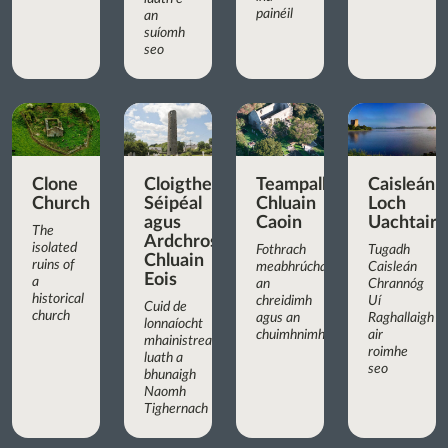
painéil
an
suíomh
seo
Clone
Cloigtheach,
Teampall
Caisleán
Church
Séipéal
Chluain
Loch
agus
Caoin
Uachtair
The
Ardchros
isolated
Fothrach
Tugadh
Chluain
ruins of
meabhrúcháin
Caisleán
Eois
a
an
Chrannóg
historical
chreidimh
Uí
Cuid de
church
agus an
Raghallaigh
lonnaíocht
chuimhnimh
air
mhainistreach
roimhe
luath a
seo
bhunaigh
Naomh
Tighernach