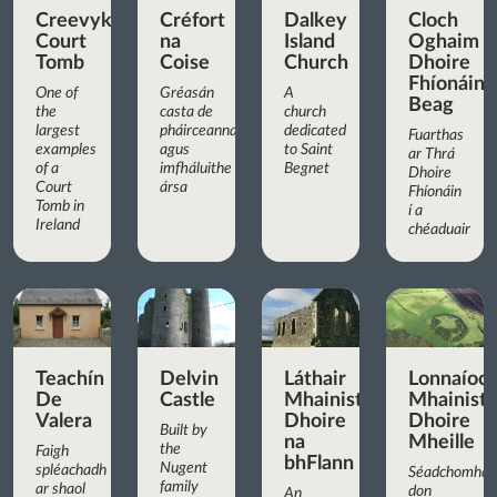
Creevykeel
Créfort
Dalkey
Cloch
Court
na
Island
Oghaim
Tomb
Coise
Church
Dhoire
Fhíonáin
One of
Gréasán
A
Beag
the
casta de
church
largest
pháirceanna
dedicated
Fuarthas
examples
agus
to Saint
ar Thrá
of a
imfháluithe
Begnet
Dhoire
Court
ársa
Fhíonáin
Tomb in
í a
Ireland
chéaduair
Teachín
Delvin
Láthair
Lonnaíoc
De
Castle
Mhainistreach
Mhainist
Valera
Dhoire
Dhoire
Built by
na
Mheille
the
Faigh
bhFlann
Nugent
spléachadh
Séadchomhar
family
ar shaol
don
An